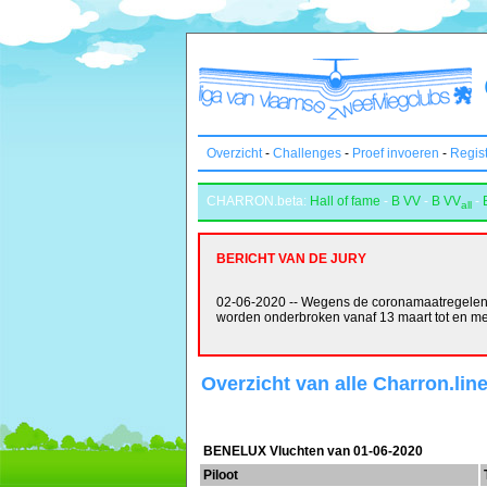
Overzicht
-
Challenges
-
Proef invoeren
-
Regis
CHARRON.beta:
Hall of fame
-
B VV
-
B VV
-
all
BERICHT VAN DE JURY
02-06-2020 -- Wegens de coronamaatregelen w
worden onderbroken vanaf 13 maart tot en m
Overzicht van alle Charron.lin
BENELUX Vluchten van 01-06-2020
Piloot