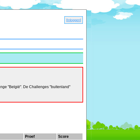
[
Inloggen
]
nge "België". De Challenges "buitenland"
Proef
Score