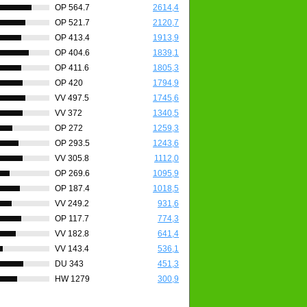
OP 564.7
2614,4
OP 521.7
2120,7
OP 413.4
1913,9
OP 404.6
1839,1
OP 411.6
1805,3
OP 420
1794,9
VV 497.5
1745,6
VV 372
1340,5
OP 272
1259,3
OP 293.5
1243,6
VV 305.8
1112,0
OP 269.6
1095,9
OP 187.4
1018,5
VV 249.2
931,6
OP 117.7
774,3
VV 182.8
641,4
VV 143.4
536,1
DU 343
451,3
HW 1279
300,9