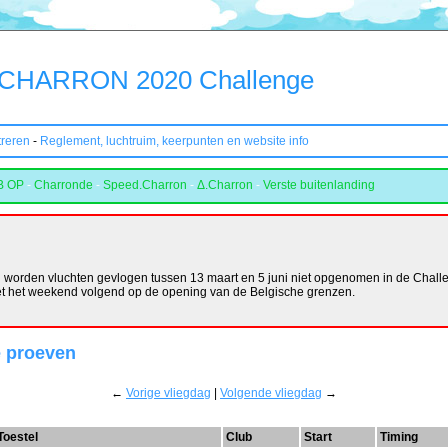
CHARRON 2020 Challenge
treren
-
Reglement, luchtruim, keerpunten en website info
B OP
-
Charronde
-
Speed.Charron
-
Δ.Charron
-
Verste buitenlanding
orden vluchten gevlogen tussen 13 maart en 5 juni niet opgenomen in de Challe
et het weekend volgend op de opening van de Belgische grenzen.
e proeven
←
Vorige vliegdag
|
Volgende vliegdag
→
Toestel
Club
Start
Timing