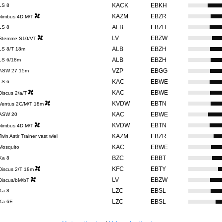
KACK
EBKH
LS 8
KAZM
EBZR
Nimbus 4D M/T
ALB
EBZH
LS 8
LV
EBZW
Stemme S10/VT
ALB
EBZH
LS 8/T 18m
ALB
EBZH
LS 6/18m
VZP
EBGG
ASW 27 15m
KAC
EBWE
LS 6
KAC
EBWE
Discus 2/a/T
KVDW
EBTN
Ventus 2C/M/T 18m
KAC
EBWE
ASW 20
KVDW
EBTN
Nimbus 4D M/T
KAZM
EBZR
Twin Astir Trainer vast wiel
KAC
EBWE
Mosquito
BZC
EBBT
Ka 8
KFC
EBTY
Discus 2/T 18m
LV
EBZW
Discus/bM/bT
LZC
EBSL
Ka 8
LZC
EBSL
Ka 6E