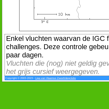
Enkel vluchten waarvan de IGC f
challenges. Deze controle gebeur
paar dagen.
Vluchten die (nog) niet geldig ge
het grijs cursief weergegeven.
Copyright © 2003-2023 -
Liga van Vlaamse Zweefvliegclubs