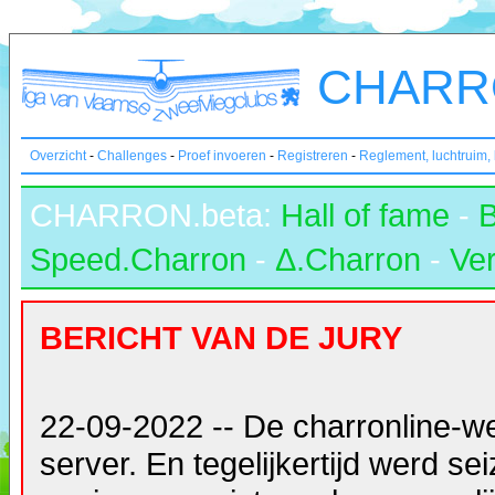
CHARRO
Overzicht
-
Challenges
-
Proef invoeren
-
Registreren
-
Reglement, luchtruim,
CHARRON.beta:
Hall of fame
-
Speed.Charron
-
Δ.Charron
-
Ver
BERICHT VAN DE JURY
22-09-2022 -- De charronline-w
server. En tegelijkertijd werd s