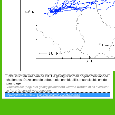
Enkel vluchten waarvan de IGC file geldig is worden opgenomen voor de
challenges. Deze controle gebeurt niet onmiddellijk, maar slechts om de
paar dagen.
Vluchten die (nog) niet geldig gevalideerd werden worden in dit overzicht
in het grijs cursief weergegeven.
Copyright © 2003-2024 -
Liga van Vlaamse Zweefvliegclubs