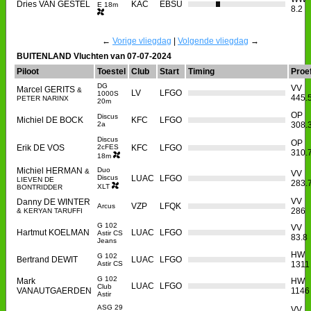
Dries VAN GESTEL
KAC
EBSU
E 18m
8.2
←
Vorige vliegdag
|
Volgende vliegdag
→
BUITENLAND Vluchten van 07-07-2024
Piloot
Toestel
Club
Start
Timing
Proe
DG
VV
Marcel GERITS
&
LV
LFGO
1000S
445.
PETER NARINX
20m
OP
Discus
Michiel DE BOCK
KFC
LFGO
2a
308.
Discus
OP
Erik DE VOS
2cFES
KFC
LFGO
310.
18m
Michiel HERMAN
Duo
&
VV
Discus
LUAC
LFGO
LIEVEN DE
283.
XLT
BONTRIDDER
VV
Danny DE WINTER
VZP
LFQK
Arcus
286
& KERYAN TARUFFI
G 102
VV
Hartmut KOELMAN
LUAC
LFGO
Astir CS
83.8
Jeans
HW
G 102
Bertrand DEWIT
LUAC
LFGO
Astir CS
1311
G 102
Mark
HW
LUAC
LFGO
Club
VANAUTGAERDEN
1146
Astir
ASG 29
VV