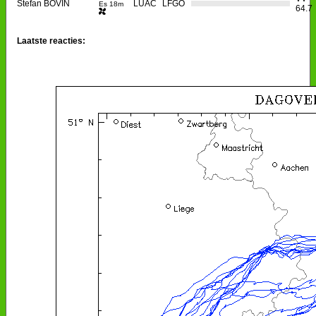
Stefan BOVIN
LUAC
LFGO
Es 18m
64.7
Laatste reacties: