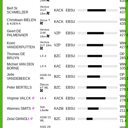
18m
435.
Ventus
Bert Sr.
WW
2cxT
KACK
EBSU
SCHMELZER
437
18m
WW
Christiaan BIELEN
Arcus T
KACK
EBSU
435
& KOEN K
Ventus
Geert DE
WW
2cM
VZP
EBSU
PALMENAER
427.
18m
Ventus
Koen
WW
VZP
EBSU
2cT 18m
VANDERPUTTEN
427.
Thomas DE
OP
BZC
EBSU
LS 4
BRUYN
285.
Michiel VAN DEN
WW
KAC
EBSU
LS 6
BORNE
335.
Jelle
OP
ASW 24
BZC
EBSU
VANDEBEECK
WL
285.
Discus
WW
Peter BERTELS
BZC
EBSU
bT WL
278.
WW
Virginie VALCK
KACK
EBSU
LS 4
278.
WW
Std.
Wannes SMITS
KAZM
EBSU
Libelle
211.
WW
ASW 15
Zelaï GIANOLI
BZC
EBSU
WL
71.4
ASG 29
WW