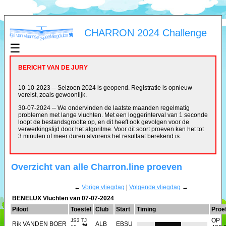
CHARRON 2024 Challenge
☰
BERICHT VAN DE JURY
10-10-2023 -- Seizoen 2024 is geopend. Registratie is opnieuw
vereist, zoals gewoonlijk.
30-07-2024 -- We ondervinden de laatste maanden regelmatig
problemen met lange vluchten. Met een loggerinterval van 1 seconde
loopt de bestandsgrootte op, en dit heeft ook gevolgen voor de
verwerkingstijd door het algoritme. Voor dit soort proeven kan het tot
3 minuten of meer duren alvorens het resultaat berekend is.
Overzicht van alle Charron.line proeven
←
Vorige vliegdag
|
Volgende vliegdag
→
BENELUX Vluchten van 07-07-2024
Piloot
Toestel
Club
Start
Timing
Proe
OP
JS3 TJ
Rik VANDEN BOER
ALB
EBSU