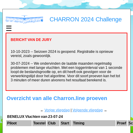
CHARRON 2024 Challenge
☰
BERICHT VAN DE JURY
10-10-2023 -- Seizoen 2024 is geopend. Registratie is opnieuw
vereist, zoals gewoonlijk.
30-07-2024 -- We ondervinden de laatste maanden regelmatig
problemen met lange vluchten. Met een loggerinterval van 1 seconde
loopt de bestandsgrootte op, en dit heeft ook gevolgen voor de
verwerkingstijd door het algoritme. Voor dit soort proeven kan het tot
3 minuten of meer duren alvorens het resultaat berekend is.
Overzicht van alle Charron.line proeven
←
Vorige vliegdag
|
Volgende vliegdag
→
BENELUX Vluchten van 23-07-24
Piloot
Toestel
Club
Start
Timing
Proef
Sc