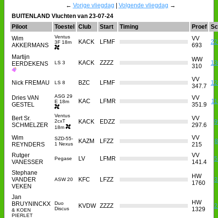
←
Vorige vliegdag
|
Volgende vliegdag
→
BUITENLAND Vluchten van 23-07-24
Piloot
Toestel
Club
Start
Timing
Proef
Sc
Ventus
Wim
VV
KACK
LFMF
22
3F 18m
AKKERMANS
693
Martijn
WW
KACK
ZZZZ
13
LS 3
EERDEKENS
310
VV
Nick FREMAU
BZC
LFMF
12
LS 8
347.7
ASG 29
Dries VAN
VV
KAC
LFMR
11
E 18m
GESTEL
351.9
Ventus
Bert Sr.
VV
2cxT
KACK
EDZZ
9
SCHMELZER
297.6
18m
Wim
VV
SZD-55-
KAZM
LFZZ
8
REYNDERS
1 Nexus
215
Rutger
VV
LV
LFMR
5
Pegase
VANESSER
141.4
Stephane
HW
VANDER
KFC
LFZZ
3
ASW 20
1760
VEKEN
Jan
HW
BRUYNINCKX
Duo
KVDW
ZZZZ
2
Discus
1329
& KOEN
PIERLET