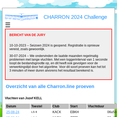
CHARRON 2024 Challenge
☰
BERICHT VAN DE JURY
10-10-2023 -- Seizoen 2024 is geopend. Registratie is opnieuw
vereist, zoals gewoonlijk.
30-07-2024 -- We ondervinden de laatste maanden regelmatig
problemen met lange vluchten. Met een loggerinterval van 1 seconde
loopt de bestandsgrootte op, en dit heeft ook gevolgen voor de
verwerkingstijd door het algoritme. Voor dit soort proeven kan het tot
3 minuten of meer duren alvorens het resultaat berekend is.
Overzicht van alle Charron.line proeven
Vluchten van Jozef KELL
Datum
Toestel
Club
Start
Vluchtduur
25-08-24
KACK
EBKH
06u53
LS 8