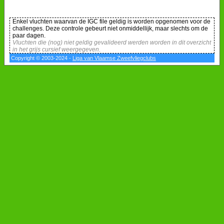
Enkel vluchten waarvan de IGC file geldig is worden opgenomen voor de
challenges. Deze controle gebeurt niet onmiddellijk, maar slechts om de
paar dagen.
Vluchten die (nog) niet geldig gevalideerd werden worden in dit overzicht
in het grijs cursief weergegeven.
Copyright © 2003-2024 -
Liga van Vlaamse Zweefvliegclubs