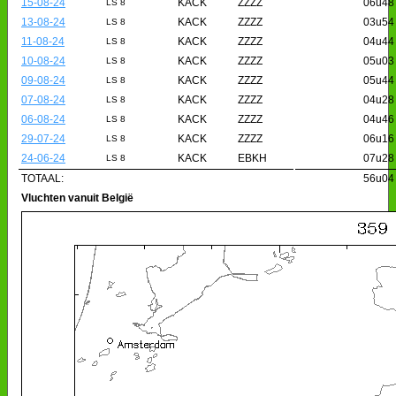
15-08-24
KACK
ZZZZ
06u48
LS 8
13-08-24
KACK
ZZZZ
03u54
LS 8
11-08-24
KACK
ZZZZ
04u44
LS 8
10-08-24
KACK
ZZZZ
05u03
LS 8
09-08-24
KACK
ZZZZ
05u44
LS 8
07-08-24
KACK
ZZZZ
04u28
LS 8
06-08-24
KACK
ZZZZ
04u46
LS 8
29-07-24
KACK
ZZZZ
06u16
LS 8
24-06-24
KACK
EBKH
07u28
LS 8
TOTAAL:
56u04
Vluchten vanuit België