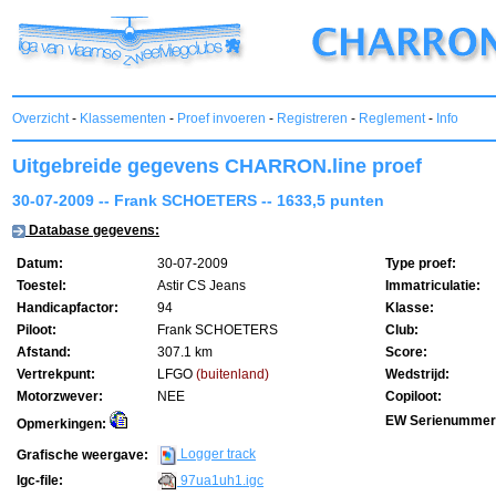
Overzicht
-
Klassementen
-
Proef invoeren
-
Registreren
-
Reglement
-
Info
Uitgebreide gegevens CHARRON.line proef
30-07-2009 -- Frank SCHOETERS -- 1633,5 punten
Database gegevens:
Datum:
30-07-2009
Type proef:
Toestel:
Astir CS Jeans
Immatriculatie:
Handicapfactor:
94
Klasse:
Piloot:
Frank SCHOETERS
Club:
Afstand:
307.1 km
Score:
Vertrekpunt:
LFGO
(buitenland)
Wedstrijd:
Motorzwever:
NEE
Copiloot:
EW Serienummer
Opmerkingen:
Logger track
Grafische weergave:
97ua1uh1.igc
Igc-file: