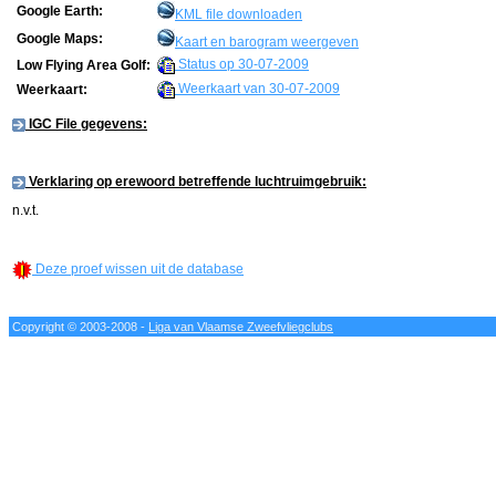
Google Earth:
KML file downloaden
Google Maps:
Kaart en barogram weergeven
Status op 30-07-2009
Low Flying Area Golf:
Weerkaart van 30-07-2009
Weerkaart:
IGC File gegevens:
Verklaring op erewoord betreffende luchtruimgebruik:
n.v.t.
Deze proef wissen uit de database
Copyright © 2003-2008 -
Liga van Vlaamse Zweefvliegclubs