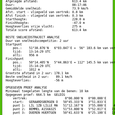
Afgelegde afstand:                   613.4 km

Duur:                                08:17:46

Gemiddelde snelheid:                 73.9 km/h

Afst. start - vliegveld van vertrek: 0.8 km

Afst finish - vliegveld van vertrek: 0.3 km

Starthoogte:                         228.0 m

Finishhoogte:                        -47.0 m

Hoogteverlies vrije vlucht:          275 m

Totale score afstand:                613.4 km

BESTE SNELHEIDSTRAJECT ANALYSE

Duur van snelheidscompetitie: 2 uur 

Startpunt

    pos.:    51°38.876'N   6°03.847'E =  56° 183.6 km van ver
    tijd:    13:14:29 UTC

    alti:    956 m

Finishpunt

    pos.:    50°14.405'N   5°44.863'E = 112° 145.5 km van ver
    tijd:    15:14:29 UTC

    alti:    1012 m

Grootste afstand in 2 uur: 178.1 km

Beste snelheid in 2 uur:    89.1 km/h

Hoogteverlies:             -56 m

OPGEGEVEN PROEF ANALYSE

Minimaal toegelaten lengte van de benen: 10 km

Opgegeven proef: 664.5 km  GELDIG

    vertrek:                     0°00.000'N   0°00.000'E

    start:   GERAARDSBERGEN O   50°45.333'N   3°51.833'E

    punt 1:  LIL 1ZB LILLE MA   51°12.167'N   3°55.000'E    4
    punt 2:  BEMMEL A15XA325    51°53.800'N   5°52.017'E   15
    punt 3:  DUEREN HUERTGEN    50°41.633'N   6°25.100'E   13