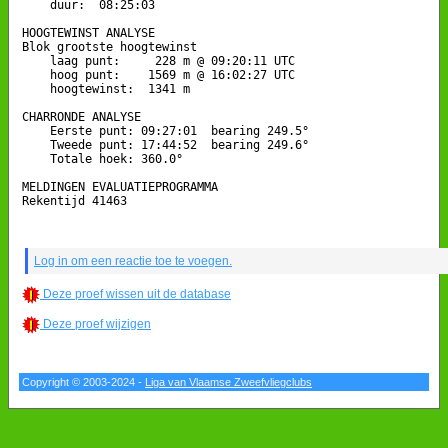
    duur:  08:25:03

HOOGTEWINST ANALYSE

Blok grootste hoogtewinst

    laag punt:     228 m @ 09:20:11 UTC

    hoog punt:    1569 m @ 16:02:27 UTC

    hoogtewinst:  1341 m

CHARRONDE ANALYSE

    Eerste punt: 09:27:01  bearing 249.5°

    Tweede punt: 17:44:52  bearing 249.6°

    Totale hoek: 360.0°

MELDINGEN EVALUATIEPROGRAMMA

Rekentijd 41463

Log in om een reactie toe te voegen.
Deze proef wissen uit de database
Deze proef wijzigen
Copyright © 2003-2024 -
Liga van Vlaamse Zweefvliegclubs