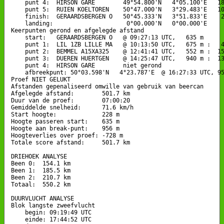
    punt 4:  HIRSON GARE        49°54.800'N   4°05.100'E   18
    punt 5:  RUIEN KOELTOREN    50°47.000'N   3°29.483'E   10
    finish:  GERAARDSBERGEN O   50°45.333'N   3°51.833'E    2
    landing:                     0°00.000'N   0°00.000'E

Keerpunten gerond en afgelegde afstand

    start:   GERAARDSBERGEN O   @ 09:27:13 UTC,   635 m

    punt 1:  LIL 1ZB LILLE MA   @ 10:13:50 UTC,   675 m :   4
    punt 2:  BEMMEL A15XA325    @ 12:41:41 UTC,   552 m :  15
    punt 3:  DUEREN HUERTGEN    @ 14:25:47 UTC,   940 m :  13
    punt 4:  HIRSON GARE        niet gerond

    afbreekpunt: 50°03.598'N   4°23.787'E  @ 16:27:33 UTC, 95
Proef NIET GELUKT

Afstanden gepenaliseerd omwille van gebruik van beercan

Afgelegde afstand:        501.7 km

Duur van de proef:        07:00:20

Gemiddelde snelheid:      71.6 km/h

Start hoogte:             228 m

Hoogte passeren start:    635 m

Hoogte aan break-punt:    956 m

Hoogteverlies over proef: -728 m

Totale score afstand:     501.7 km

DRIEHOEK ANALYSE

Been 0:  154.1 km

Been 1:  185.5 km

Been 2:  210.7 km

Totaal:  550.2 km

DUURVLUCHT ANALYSE

Blok langste zweefvlucht

    begin: 09:19:49 UTC

    einde: 17:44:52 UTC
