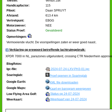
Toestel:
Ventus 2ax
Handicapfactor:
115
Piloot:
Daan SPRUYT
Afstand:
613.4 km
Vertrekpunt:
EBGG
Motorzwever:
NEE
Status Proef:
Gevalideerd
Opmerkingen:
Vermoeiende vlucht. De voorspellingen zaten er weer goed naast..
Verklaring op erewoord betreffende luchtruimgebruik:
XPDR 7000 in NL, parazones uitgeluisterd, crossing CTR Niederrhein approved
Blog/fotos:
2024-07-24-LXV-PH3-01.igc
Igc-file:
Soaringlab:
Proef openen in Soaringlab
Google Earth:
KML file downloaden
Google Maps:
Kaart en barogram weergeven
Status op 24-07-2024
Low Flying Area Golf:
Weerkaart van 24-07-2024
Weerkaart: