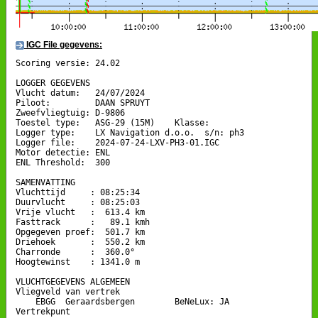
IGC File gegevens:
Scoring versie: 24.02

LOGGER GEGEVENS

Vlucht datum:   24/07/2024

Piloot:         DAAN SPRUYT

Zweefvliegtuig: D-9806

Toestel type:   ASG-29 (15M)    Klasse: 

Logger type:    LX Navigation d.o.o.  s/n: ph3

Logger file:    2024-07-24-LXV-PH3-01.IGC

Motor detectie: ENL

ENL Threshold:  300

SAMENVATTING

Vluchttijd     : 08:25:34

Duurvlucht     : 08:25:03

Vrije vlucht   :  613.4 km

Fasttrack      :   89.1 kmh

Opgegeven proef:  501.7 km

Driehoek       :  550.2 km

Charronde      :  360.0°

Hoogtewinst    : 1341.0 m

VLUCHTGEGEVENS ALGEMEEN

Vliegveld van vertrek

    EBGG  Geraardsbergen        BeNeLux: JA

Vertrekpunt 
