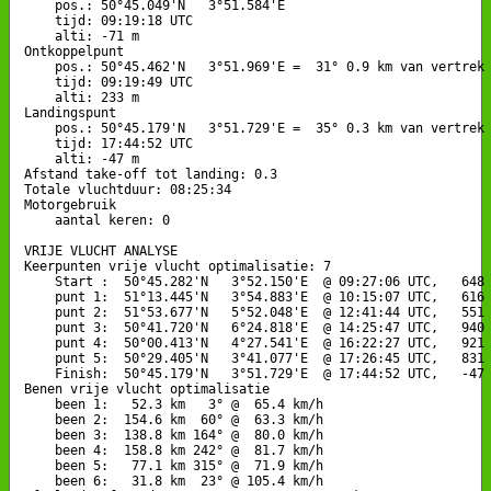
    pos.: 50°45.049'N   3°51.584'E

    tijd: 09:19:18 UTC

    alti: -71 m

Ontkoppelpunt

    pos.: 50°45.462'N   3°51.969'E =  31° 0.9 km van vertrek

    tijd: 09:19:49 UTC

    alti: 233 m

Landingspunt 

    pos.: 50°45.179'N   3°51.729'E =  35° 0.3 km van vertrek

    tijd: 17:44:52 UTC

    alti: -47 m

Afstand take-off tot landing: 0.3

Totale vluchtduur: 08:25:34

Motorgebruik

    aantal keren: 0

VRIJE VLUCHT ANALYSE

Keerpunten vrije vlucht optimalisatie: 7

    Start :  50°45.282'N   3°52.150'E  @ 09:27:06 UTC,   648 
    punt 1:  51°13.445'N   3°54.883'E  @ 10:15:07 UTC,   616 
    punt 2:  51°53.677'N   5°52.048'E  @ 12:41:44 UTC,   551 
    punt 3:  50°41.720'N   6°24.818'E  @ 14:25:47 UTC,   940 
    punt 4:  50°00.413'N   4°27.541'E  @ 16:22:27 UTC,   921 
    punt 5:  50°29.405'N   3°41.077'E  @ 17:26:45 UTC,   831 
    Finish:  50°45.179'N   3°51.729'E  @ 17:44:52 UTC,   -47 
Benen vrije vlucht optimalisatie

    been 1:   52.3 km   3° @  65.4 km/h

    been 2:  154.6 km  60° @  63.3 km/h

    been 3:  138.8 km 164° @  80.0 km/h

    been 4:  158.8 km 242° @  81.7 km/h

    been 5:   77.1 km 315° @  71.9 km/h

    been 6:   31.8 km  23° @ 105.4 km/h
