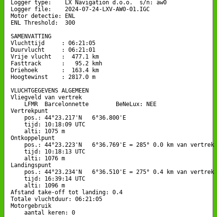
Logger type:    LX Navigation d.o.o.  s/n: aw0

Logger file:    2024-07-24-LXV-AW0-01.IGC

Motor detectie: ENL

ENL Threshold:  300

SAMENVATTING

Vluchttijd     : 06:21:05

Duurvlucht     : 06:21:01

Vrije vlucht   :  477.1 km

Fasttrack      :   95.2 kmh

Driehoek       :  163.4 km

Hoogtewinst    : 2817.0 m

VLUCHTGEGEVENS ALGEMEEN

Vliegveld van vertrek

    LFMR  Barcelonnette        BeNeLux: NEE

Vertrekpunt 

    pos.: 44°23.217'N   6°36.800'E

    tijd: 10:18:09 UTC

    alti: 1075 m

Ontkoppelpunt

    pos.: 44°23.223'N   6°36.769'E = 285° 0.0 km van vertrek

    tijd: 10:18:13 UTC

    alti: 1076 m

Landingspunt 

    pos.: 44°23.234'N   6°36.510'E = 275° 0.4 km van vertrek

    tijd: 16:39:14 UTC

    alti: 1096 m

Afstand take-off tot landing: 0.4

Totale vluchtduur: 06:21:05

Motorgebruik

    aantal keren: 0
