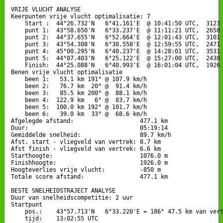
VRIJE VLUCHT ANALYSE

Keerpunten vrije vlucht optimalisatie: 7

    Start :  44°26.732'N   6°41.161'E  @ 10:41:50 UTC,  3123 
    punt 1:  43°58.650'N   6°33.237'E  @ 11:11:21 UTC,  2658 
    punt 2:  44°37.655'N   6°52.664'E  @ 12:01:43 UTC,  3101 
    punt 3:  43°54.308'N   6°30.558'E  @ 12:59:55 UTC,  2471 
    punt 4:  45°00.295'N   6°40.237'E  @ 14:28:01 UTC,  3531 
    punt 5:  44°07.403'N   6°25.122'E  @ 15:27:00 UTC,  2438 
    Finish:  44°25.088'N   6°40.993'E  @ 16:01:04 UTC,  1926 
Benen vrije vlucht optimalisatie

    been 1:   53.1 km 191° @ 107.9 km/h

    been 2:   76.7 km  20° @  91.4 km/h

    been 3:   85.5 km 200° @  88.1 km/h

    been 4:  122.9 km   6° @  83.7 km/h

    been 5:  100.0 km 192° @ 101.7 km/h

    been 6:   39.0 km  33° @  68.6 km/h

Afgelegde afstand:                   477.1 km

Duur:                                05:19:14

Gemiddelde snelheid:                 89.7 km/h

Afst. start - vliegveld van vertrek: 8.7 km

Afst finish - vliegveld van vertrek: 6.6 km

Starthoogte:                         1076.0 m

Finishhoogte:                        1926.0 m

Hoogteverlies vrije vlucht:          -850 m

Totale score afstand:                477.1 km

BESTE SNELHEIDSTRAJECT ANALYSE

Duur van snelheidscompetitie: 2 uur 

Startpunt

    pos.:    43°57.713'N   6°33.220'E = 186° 47.5 km van vert
    tijd:    13:02:55 UTC
