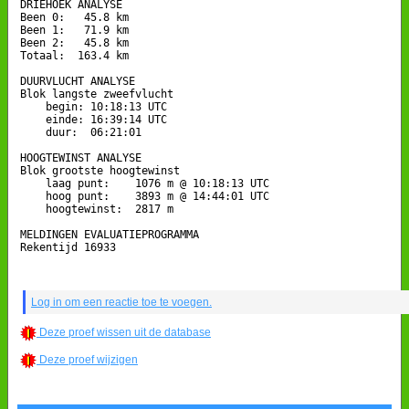
DRIEHOEK ANALYSE

Been 0:   45.8 km

Been 1:   71.9 km

Been 2:   45.8 km

Totaal:  163.4 km

DUURVLUCHT ANALYSE

Blok langste zweefvlucht

    begin: 10:18:13 UTC

    einde: 16:39:14 UTC

    duur:  06:21:01

HOOGTEWINST ANALYSE

Blok grootste hoogtewinst

    laag punt:    1076 m @ 10:18:13 UTC

    hoog punt:    3893 m @ 14:44:01 UTC

    hoogtewinst:  2817 m

MELDINGEN EVALUATIEPROGRAMMA

Rekentijd 16933

Log in om een reactie toe te voegen.
Deze proef wissen uit de database
Deze proef wijzigen