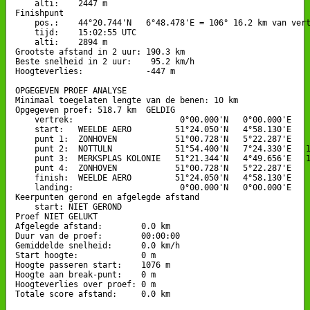
    alti:    2447 m

Finishpunt

    pos.:    44°20.744'N   6°48.478'E = 106° 16.2 km van vert
    tijd:    15:02:55 UTC

    alti:    2894 m

Grootste afstand in 2 uur: 190.3 km

Beste snelheid in 2 uur:    95.2 km/h

Hoogteverlies:             -447 m

OPGEGEVEN PROEF ANALYSE

Minimaal toegelaten lengte van de benen: 10 km

Opgegeven proef: 518.7 km  GELDIG

    vertrek:                      0°00.000'N   0°00.000'E

    start:   WEELDE AERO         51°24.050'N   4°58.130'E

    punt 1:  ZONHOVEN            51°00.728'N   5°22.287'E    
    punt 2:  NOTTULN             51°54.400'N   7°24.330'E   1
    punt 3:  MERKSPLAS KOLONIE   51°21.344'N   4°49.656'E   1
    punt 4:  ZONHOVEN            51°00.728'N   5°22.287'E    
    finish:  WEELDE AERO         51°24.050'N   4°58.130'E    
    landing:                      0°00.000'N   0°00.000'E

Keerpunten gerond en afgelegde afstand

    start: NIET GEROND

Proef NIET GELUKT

Afgelegde afstand:        0.0 km

Duur van de proef:        00:00:00

Gemiddelde snelheid:      0.0 km/h

Start hoogte:             0 m

Hoogte passeren start:    1076 m

Hoogte aan break-punt:    0 m

Hoogteverlies over proef: 0 m

Totale score afstand:     0.0 km
