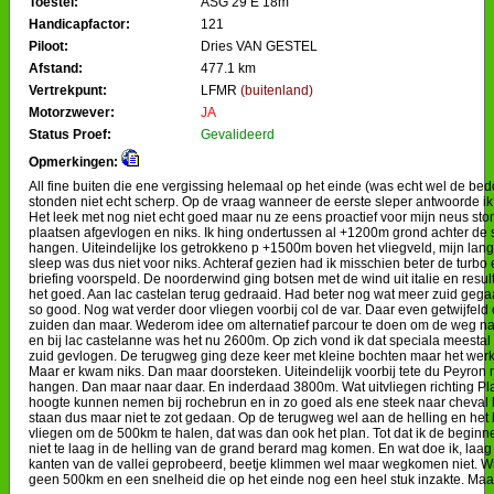
Toestel:
ASG 29 E 18m
Handicapfactor:
121
Piloot:
Dries VAN GESTEL
Afstand:
477.1 km
Vertrekpunt:
LFMR
(buitenland)
Motorzwever:
JA
Status Proef:
Gevalideerd
Opmerkingen:
All fine buiten die ene vergissing helemaal op het einde (was echt wel de be
stonden niet echt scherp. Op de vraag wanneer de eerste sleper antwoorde ik 
Het leek met nog niet echt goed maar nu ze eens proactief voor mijn neus sto
plaatsen afgevlogen en niks. Ik hing ondertussen al +1200m grond achter de
hangen. Uiteindelijke los getrokkeno p +1500m boven het vliegveld, mijn lang
sleep was dus niet voor niks. Achteraf gezien had ik misschien beter de turbo
briefing voorspeld. De noorderwind ging botsen met de wind uit italie en resul
het goed. Aan lac castelan terug gedraaid. Had beter nog wat meer zuid geg
so good. Nog wat verder door vliegen voorbij col de var. Daar even getwijfeld 
zuiden dan maar. Wederom idee om alternatief parcour te doen om de weg na
en bij lac castelanne was het nu 2600m. Op zich vond ik dat speciala meesta
zuid gevlogen. De terugweg ging deze keer met kleine bochten maar het werkt
Maar er kwam niks. Dan maar doorsteken. Uiteindelijk voorbij tete du Peyron 
hangen. Dan maar naar daar. En inderdaad 3800m. Wat uitvliegen richting Pla
hoogte kunnen nemen bij rochebrun en in zo goed als ene steek naar cheval b
staan dus maar niet te zot gedaan. Op de terugweg wel aan de helling en het
vliegen om de 500km te halen, dat was dan ook het plan. Tot dat ik de beginne
niet te laag in de helling van de grand berard mag komen. En wat doe ik, laa
kanten van de vallei geprobeerd, beetje klimmen wel maar wegkomen niet. Wil
geen 500km en een snelheid die op het einde nog een heel stuk inzakte. Maar 