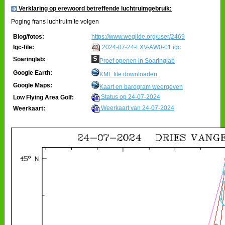
Verklaring op erewoord betreffende luchtruimgebruik:
Poging frans luchtruim te volgen
Blog/fotos:
https://www.weglide.org/user/2469
2024-07-24-LXV-AW0-01.igc
Igc-file:
Soaringlab:
Proef openen in Soaringlab
Google Earth:
KML file downloaden
Google Maps:
Kaart en barogram weergeven
Status op 24-07-2024
Low Flying Area Golf:
Weerkaart van 24-07-2024
Weerkaart: