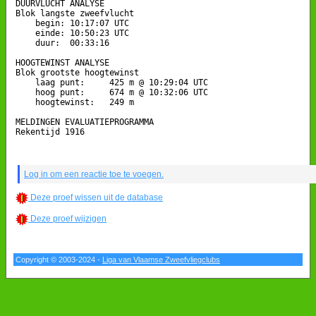
DUURVLUCHT ANALYSE

Blok langste zweefvlucht

    begin: 10:17:07 UTC

    einde: 10:50:23 UTC

    duur:  00:33:16

HOOGTEWINST ANALYSE

Blok grootste hoogtewinst

    laag punt:     425 m @ 10:29:04 UTC

    hoog punt:     674 m @ 10:32:06 UTC

    hoogtewinst:   249 m

MELDINGEN EVALUATIEPROGRAMMA

Rekentijd 1916

Log in om een reactie toe te voegen.
Deze proef wissen uit de database
Deze proef wijzigen
Copyright © 2003-2024 -
Liga van Vlaamse Zweefvliegclubs