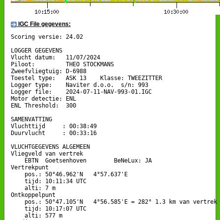
IGC File gegevens:
Scoring versie: 24.02

LOGGER GEGEVENS

Vlucht datum:   11/07/2024

Piloot:         THEO STOCKMANS

Zweefvliegtuig: D-6988

Toestel type:   ASK 13    Klasse: TWEEZITTER

Logger type:    Naviter d.o.o.  s/n: 993

Logger file:    2024-07-11-NAV-993-01.IGC

Motor detectie: ENL

ENL Threshold:  300

SAMENVATTING

Vluchttijd     : 00:38:49

Duurvlucht     : 00:33:16

VLUCHTGEGEVENS ALGEMEEN

Vliegveld van vertrek

    EBTN  Goetsenhoven        BeNeLux: JA

Vertrekpunt 

    pos.: 50°46.962'N   4°57.637'E

    tijd: 10:11:34 UTC

    alti: 7 m

Ontkoppelpunt

    pos.: 50°47.105'N   4°56.585'E = 282° 1.3 km van vertrek

    tijd: 10:17:07 UTC

    alti: 577 m
