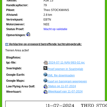
Toestel:
ASK 13
Handicapfactor:
79
Piloot:
Theo STOCKMANS
Afstand:
2.8 km
Vertrekpunt:
EBTN
Motorzwever:
NEE
Status Proef:
Wacht op validatie
Opmerkingen:
Verklaring op erewoord betreffende luchtruimgebruik:
Tienen Area actief
Blog/fotos:
2024-07-11-NAV-993-02.igc
Igc-file:
Soaringlab:
Proef openen in Soaringlab
Google Earth:
KML file downloaden
Google Maps:
Kaart en barogram weergeven
Status op 11-07-2024
Low Flying Area Golf:
Weerkaart van 11-07-2024
Weerkaart: