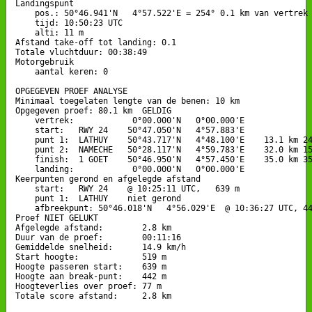
Landingspunt 

    pos.: 50°46.941'N   4°57.522'E = 254° 0.1 km van vertrek

    tijd: 10:50:23 UTC

    alti: 11 m

Afstand take-off tot landing: 0.1

Totale vluchtduur: 00:38:49

Motorgebruik

    aantal keren: 0

OPGEGEVEN PROEF ANALYSE

Minimaal toegelaten lengte van de benen: 10 km

Opgegeven proef: 80.1 km  GELDIG

    vertrek:            0°00.000'N   0°00.000'E

    start:   RWY 24    50°47.050'N   4°57.883'E

    punt 1:  LATHUY    50°43.717'N   4°48.100'E    13.1 km 24
    punt 2:  NAMECHE   50°28.117'N   4°59.783'E    32.0 km 15
    finish:  1 GOET    50°46.950'N   4°57.450'E    35.0 km 35
    landing:            0°00.000'N   0°00.000'E

Keerpunten gerond en afgelegde afstand

    start:   RWY 24    @ 10:25:11 UTC,   639 m

    punt 1:  LATHUY    niet gerond

    afbreekpunt: 50°46.018'N   4°56.029'E  @ 10:36:27 UTC, 44
Proef NIET GELUKT

Afgelegde afstand:        2.8 km

Duur van de proef:        00:11:16

Gemiddelde snelheid:      14.9 km/h

Start hoogte:             519 m

Hoogte passeren start:    639 m

Hoogte aan break-punt:    442 m

Hoogteverlies over proef: 77 m

Totale score afstand:     2.8 km
