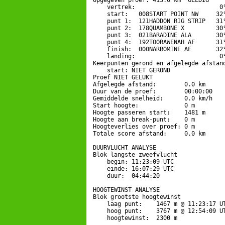
Opgegeven proef: 413.0 km  GELDIG

    vertrek:                        0°
    start:   008START POINT NW     32°
    punt 1:  121HADDON RIG STRIP   31°
    punt 2:  178QUAMBONE X         30°
    punt 3:  021BARADINE ALA       30°
    punt 4:  192TOORAWENAH AF      31°
    finish:  000NARROMINE AF       32°
    landing:                        0°
Keerpunten gerond en afgelegde afstand
    start: NIET GEROND

Proef NIET GELUKT

Afgelegde afstand:        0.0 km

Duur van de proef:        00:00:00

Gemiddelde snelheid:      0.0 km/h

Start hoogte:             0 m

Hoogte passeren start:    1481 m

Hoogte aan break-punt:    0 m

Hoogteverlies over proef: 0 m

Totale score afstand:     0.0 km

DUURVLUCHT ANALYSE

Blok langste zweefvlucht

    begin: 11:23:09 UTC

    einde: 16:07:29 UTC

    duur:  04:44:20

HOOGTEWINST ANALYSE

Blok grootste hoogtewinst

    laag punt:    1467 m @ 11:23:17 UT
    hoog punt:    3767 m @ 12:54:09 UT
    hoogtewinst:  2300 m
