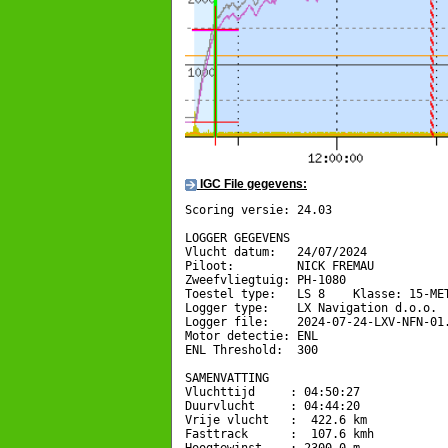
IGC File gegevens:
Scoring versie: 24.03

LOGGER GEGEVENS

Vlucht datum:   24/07/2024

Piloot:         NICK FREMAU

Zweefvliegtuig: PH-1080

Toestel type:   LS 8    Klasse: 15-MET
Logger type:    LX Navigation d.o.o.  
Logger file:    2024-07-24-LXV-NFN-01.
Motor detectie: ENL

ENL Threshold:  300

SAMENVATTING

Vluchttijd     : 04:50:27

Duurvlucht     : 04:44:20

Vrije vlucht   :  422.6 km

Fasttrack      :  107.6 kmh
