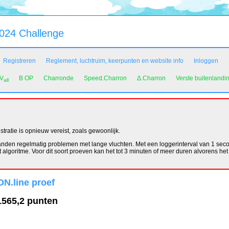
24 Challenge
Registreren
Reglement, luchtruim, keerpunten en website info
Inloggen
VV
B OP
Charronde
Speed.Charron
Δ.Charron
Verste buitenlandi
all
ratie is opnieuw vereist, zoals gewoonlijk.
den regelmatig problemen met lange vluchten. Met een loggerinterval van 1 secon
algoritme. Voor dit soort proeven kan het tot 3 minuten of meer duren alvorens het 
N.line proef
1565,2 punten