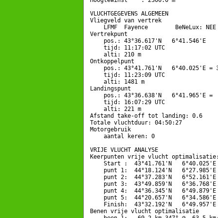
Hoogtewinst    : 2300.0 m

VLUCHTGEGEVENS ALGEMEEN

Vliegveld van vertrek

    LFMF  Fayence        BeNeLux: NEE

Vertrekpunt 

    pos.: 43°36.617'N   6°41.546'E

    tijd: 11:17:02 UTC

    alti: 210 m

Ontkoppelpunt

    pos.: 43°41.761'N   6°40.025'E = 3
    tijd: 11:23:09 UTC

    alti: 1481 m

Landingspunt 

    pos.: 43°36.638'N   6°41.965'E =  
    tijd: 16:07:29 UTC

    alti: 221 m

Afstand take-off tot landing: 0.6

Totale vluchtduur: 04:50:27

Motorgebruik

    aantal keren: 0

VRIJE VLUCHT ANALYSE

Keerpunten vrije vlucht optimalisatie:
    Start :  43°41.761'N   6°40.025'E 
    punt 1:  44°18.124'N   6°27.985'E 
    punt 2:  44°37.283'N   6°52.161'E 
    punt 3:  43°49.859'N   6°36.768'E 
    punt 4:  44°36.345'N   6°49.879'E 
    punt 5:  44°20.657'N   6°34.586'E 
    Finish:  43°32.192'N   6°49.957'E 
Benen vrije vlucht optimalisatie
