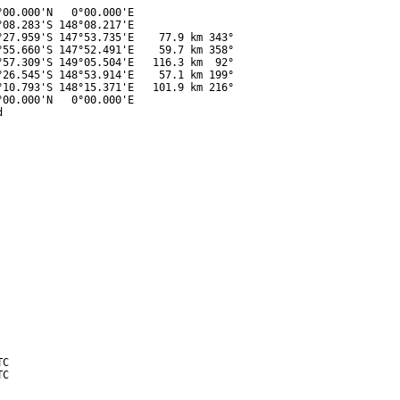
00.000'N   0°00.000'E

08.283'S 148°08.217'E

27.959'S 147°53.735'E    77.9 km 343°

55.660'S 147°52.491'E    59.7 km 358°

57.309'S 149°05.504'E   116.3 km  92°

26.545'S 148°53.914'E    57.1 km 199°

10.793'S 148°15.371'E   101.9 km 216°

00.000'N   0°00.000'E



C

C
