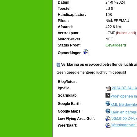
Datum:
24-07-2024
Toestel:
LS 8
Handicapfactor:
108
Piloot:
Nick FREMAU
Afstand:
422.6 km
Vertrekpunt:
LFMF
(buitenland)
Motorzwever:
NEE
Status Proef:
Gevalideerd
Opmerkingen:
Verklaring op erewoord betreffende luchtru
Geen gereglementeerd luchtruim gebruikt
Blog/fotos:
2024-07-24-LX
Igc-file:
Soaringlab:
Proef openen in
Google Earth:
KML file downl
Google Maps:
Kaart en barog
Status op 24-0
Low Flying Area Golf:
Weerkaart van 
Weerkaart: