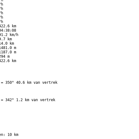
h

h

h

h

h

h

22.6 km

4:38:08

1.2 km/h

.7 km

4.0 km

481.0 m

187.0 m

94 m

22.6 km

= 350° 40.6 km van vertrek

= 342° 1.2 km van vertrek

n: 10 km
