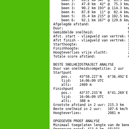
    been 1:   69.2 km 347° @  63.5 km/
    been 2:   47.8 km  42° @  75.3 km/
    been 3:   90.2 km 193° @ 114.3 km/
    been 4:   87.8 km  11° @  82.4 km/
    been 5:   35.4 km 215° @ 102.5 km/
    been 6:   92.1 km 167° @ 129.6 km/
Afgelegde afstand:                   4
Duur:                                0
Gemiddelde snelheid:                 9
Afst. start - vliegveld van vertrek: 9
Afst finish - vliegveld van vertrek: 1
Starthoogte:                         1
Finishhoogte:                        1
Hoogteverlies vrije vlucht:          2
Totale score afstand:                4
BESTE SNELHEIDSTRAJECT ANALYSE

Duur van snelheidscompetitie: 2 uur 

Startpunt

    pos.:    43°58.227'N   6°36.492'E 
    tijd:    14:06:09 UTC

    alti:    2469 m

Finishpunt

    pos.:    43°37.233'N   6°41.269'E 
    tijd:    16:06:09 UTC

    alti:    388 m

Grootste afstand in 2 uur: 215.3 km

Beste snelheid in 2 uur:   107.6 km/h

Hoogteverlies:             2081 m

OPGEGEVEN PROEF ANALYSE

Minimaal toegelaten lengte van de bene