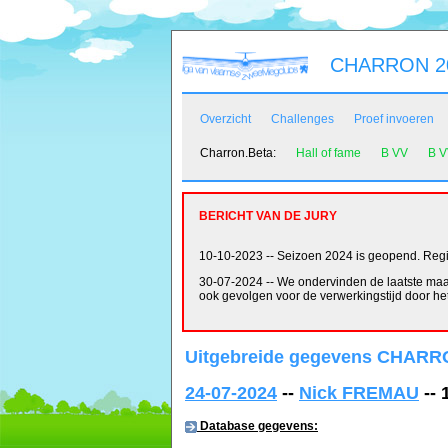
CHARRON 20
Overzicht
Challenges
Proef invoeren
Charron.Beta:
Hall of fame
B VV
B 
BERICHT VAN DE JURY
10-10-2023 -- Seizoen 2024 is geopend. Regist
30-07-2024 -- We ondervinden de laatste maan
ook gevolgen voor de verwerkingstijd door het 
Uitgebreide gegevens CHARRO
24-07-2024
--
Nick FREMAU
-- 
Database gegevens: