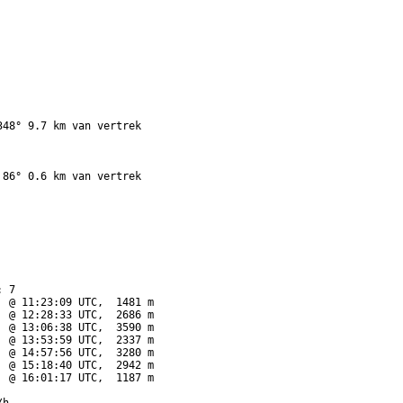
48° 9.7 km van vertrek

86° 0.6 km van vertrek

 7

 @ 11:23:09 UTC,  1481 m

 @ 12:28:33 UTC,  2686 m

 @ 13:06:38 UTC,  3590 m

 @ 13:53:59 UTC,  2337 m

 @ 14:57:56 UTC,  3280 m

 @ 15:18:40 UTC,  2942 m

 @ 16:01:17 UTC,  1187 m
