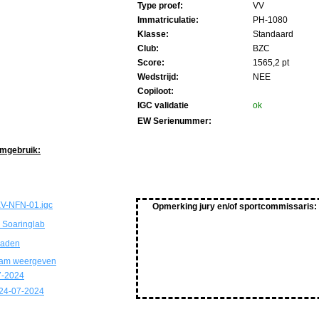
Type proef:
VV
Immatriculatie:
PH-1080
Klasse:
Standaard
Club:
BZC
Score:
1565,2 pt
Wedstrijd:
NEE
Copiloot:
IGC validatie
ok
EW Serienummer:
imgebruik:
V-NFN-01.igc
Opmerking jury en/of sportcommissaris:
 Soaringlab
oaden
ram weergeven
7-2024
24-07-2024