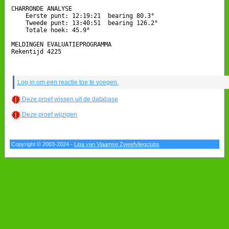
CHARRONDE ANALYSE

    Eerste punt: 12:19:21  bearing 80.3°

    Tweede punt: 13:40:51  bearing 126.2°

    Totale hoek: 45.9°

MELDINGEN EVALUATIEPROGRAMMA

Rekentijd 4225

Log in om een reactie toe te voegen.
Deze proef wissen uit de database
Deze proef wijzigen
Copyright © 2003-2024 -
Liga van Vlaamse Zweefvliegclubs