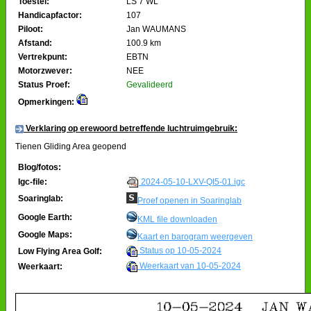
Toestel:
LS 7 WL
Handicapfactor:
107
Piloot:
Jan WAUMANS
Afstand:
100.9 km
Vertrekpunt:
EBTN
Motorzwever:
NEE
Status Proef:
Gevalideerd
Opmerkingen:
Verklaring op erewoord betreffende luchtruimgebruik:
Tienen Gliding Area geopend
Blog/fotos:
2024-05-10-LXV-QI5-01.igc
Igc-file:
Soaringlab:
Proef openen in Soaringlab
Google Earth:
KML file downloaden
Google Maps:
Kaart en barogram weergeven
Status op 10-05-2024
Low Flying Area Golf:
Weerkaart van 10-05-2024
Weerkaart: