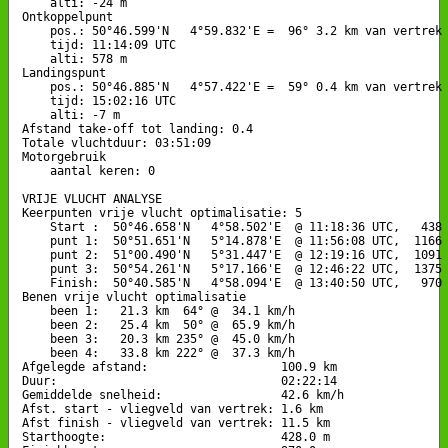
    alti: -24 m

Ontkoppelpunt

    pos.: 50°46.599'N   4°59.832'E =  96° 3.2 km van vertrek

    tijd: 11:14:09 UTC

    alti: 578 m

Landingspunt 

    pos.: 50°46.885'N   4°57.422'E =  59° 0.4 km van vertrek

    tijd: 15:02:16 UTC

    alti: -7 m

Afstand take-off tot landing: 0.4

Totale vluchtduur: 03:51:09

Motorgebruik

    aantal keren: 0

VRIJE VLUCHT ANALYSE

Keerpunten vrije vlucht optimalisatie: 5

    Start :  50°46.658'N   4°58.502'E  @ 11:18:36 UTC,   438 
    punt 1:  50°51.651'N   5°14.878'E  @ 11:56:08 UTC,  1166 
    punt 2:  51°00.490'N   5°31.447'E  @ 12:19:16 UTC,  1091 
    punt 3:  50°54.261'N   5°17.166'E  @ 12:46:22 UTC,  1375 
    Finish:  50°40.585'N   4°58.094'E  @ 13:40:50 UTC,   970 
Benen vrije vlucht optimalisatie

    been 1:   21.3 km  64° @  34.1 km/h

    been 2:   25.4 km  50° @  65.9 km/h

    been 3:   20.3 km 235° @  45.0 km/h

    been 4:   33.8 km 222° @  37.3 km/h

Afgelegde afstand:                   100.9 km

Duur:                                02:22:14

Gemiddelde snelheid:                 42.6 km/h

Afst. start - vliegveld van vertrek: 1.6 km

Afst finish - vliegveld van vertrek: 11.5 km

Starthoogte:                         428.0 m
