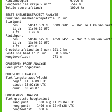
Finishhoogte:                        970.0 m

Hoogteverlies vrije vlucht:          -542 m

Totale score afstand:                100.9 km

BESTE SNELHEIDSTRAJECT ANALYSE

Duur van snelheidscompetitie: 2 uur 

Startpunt

    pos.:    50°47.559'N   5°09.060'E =  84° 14.1 km van vert
    tijd:    11:49:19 UTC

    alti:    1199 m

Finishpunt

    pos.:    50°46.675'N   4°59.345'E =  94° 2.6 km van vertr
    tijd:    13:49:19 UTC

    alti:    428 m

Grootste afstand in 2 uur: 101.2 km

Beste snelheid in 2 uur:    50.6 km/h

Hoogteverlies:             771 m

OPGEGEVEN PROEF ANALYSE

Geen proef opgegeven

DUURVLUCHT ANALYSE

Blok langste zweefvlucht

    begin: 11:14:09 UTC

    einde: 15:02:16 UTC

    duur:  03:48:07

HOOGTEWINST ANALYSE

Blok grootste hoogtewinst

    laag punt:     338 m @ 11:20:04 UTC

    hoog punt:    1406 m @ 12:45:28 UTC

    hoogtewinst:  1068 m
