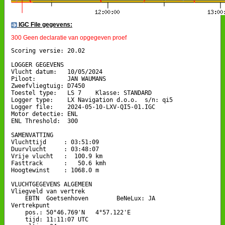
IGC File gegevens:
300 Geen declaratie van opgegeven proef
Scoring versie: 20.02

LOGGER GEGEVENS

Vlucht datum:   10/05/2024

Piloot:         JAN WAUMANS

Zweefvliegtuig: D7450

Toestel type:   LS 7    Klasse: STANDARD

Logger type:    LX Navigation d.o.o.  s/n: qi5

Logger file:    2024-05-10-LXV-QI5-01.IGC

Motor detectie: ENL

ENL Threshold:  300

SAMENVATTING

Vluchttijd     : 03:51:09

Duurvlucht     : 03:48:07

Vrije vlucht   :  100.9 km

Fasttrack      :   50.6 kmh

Hoogtewinst    : 1068.0 m

VLUCHTGEGEVENS ALGEMEEN

Vliegveld van vertrek

    EBTN  Goetsenhoven        BeNeLux: JA

Vertrekpunt 

    pos.: 50°46.769'N   4°57.122'E

    tijd: 11:11:07 UTC
