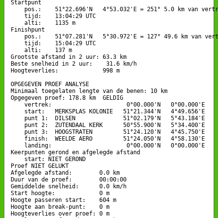
Startpunt

    pos.:    51°22.696'N   4°53.032'E = 251° 5.0 km van vertr
    tijd:    13:04:29 UTC

    alti:    1135 m

Finishpunt

    pos.:    51°07.281'N   5°30.972'E = 127° 49.6 km van vert
    tijd:    15:04:29 UTC

    alti:    137 m

Grootste afstand in 2 uur: 63.3 km

Beste snelheid in 2 uur:    31.6 km/h

Hoogteverlies:             998 m

OPGEGEVEN PROEF ANALYSE

Minimaal toegelaten lengte van de benen: 10 km

Opgegeven proef: 178.8 km  GELDIG

    vertrek:                      0°00.000'N   0°00.000'E

    start:   MERKSPLAS KOLONIE   51°21.344'N   4°49.656'E

    punt 1:  DILSEN              51°02.179'N   5°43.184'E    
    punt 2:  ZUTENDAAL KERK      50°55.900'N   5°34.400'E    
    punt 3:  HOOGSTRATEN         51°24.120'N   4°45.750'E    
    finish:  WEELDE AERO         51°24.050'N   4°58.130'E    
    landing:                      0°00.000'N   0°00.000'E

Keerpunten gerond en afgelegde afstand

    start: NIET GEROND

Proef NIET GELUKT

Afgelegde afstand:        0.0 km

Duur van de proef:        00:00:00

Gemiddelde snelheid:      0.0 km/h

Start hoogte:             0 m

Hoogte passeren start:    604 m

Hoogte aan break-punt:    0 m

Hoogteverlies over proef: 0 m
