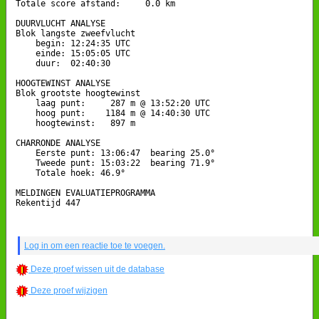
Totale score afstand:     0.0 km

DUURVLUCHT ANALYSE

Blok langste zweefvlucht

    begin: 12:24:35 UTC

    einde: 15:05:05 UTC

    duur:  02:40:30

HOOGTEWINST ANALYSE

Blok grootste hoogtewinst

    laag punt:     287 m @ 13:52:20 UTC

    hoog punt:    1184 m @ 14:40:30 UTC

    hoogtewinst:   897 m

CHARRONDE ANALYSE

    Eerste punt: 13:06:47  bearing 25.0°

    Tweede punt: 15:03:22  bearing 71.9°

    Totale hoek: 46.9°

MELDINGEN EVALUATIEPROGRAMMA

Rekentijd 447

Log in om een reactie toe te voegen.
Deze proef wissen uit de database
Deze proef wijzigen