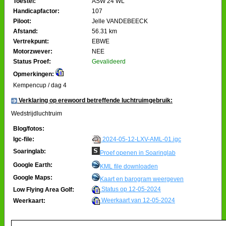
Toestel:
ASW 24 WL
Handicapfactor:
107
Piloot:
Jelle VANDEBEECK
Afstand:
56.31 km
Vertrekpunt:
EBWE
Motorzwever:
NEE
Status Proef:
Gevalideerd
Opmerkingen:
Kempencup / dag 4
Verklaring op erewoord betreffende luchtruimgebruik:
Wedstrijdluchtruim
Blog/fotos:
2024-05-12-LXV-AML-01.igc
Igc-file:
Soaringlab:
Proef openen in Soaringlab
Google Earth:
KML file downloaden
Google Maps:
Kaart en barogram weergeven
Status op 12-05-2024
Low Flying Area Golf:
Weerkaart van 12-05-2024
Weerkaart: