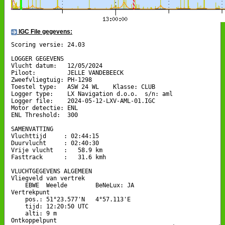
IGC File gegevens:
Scoring versie: 24.03

LOGGER GEGEVENS

Vlucht datum:   12/05/2024

Piloot:         JELLE VANDEBEECK

Zweefvliegtuig: PH-1298

Toestel type:   ASW 24 WL    Klasse: CLUB

Logger type:    LX Navigation d.o.o.  s/n: aml

Logger file:    2024-05-12-LXV-AML-01.IGC

Motor detectie: ENL

ENL Threshold:  300

SAMENVATTING

Vluchttijd     : 02:44:15

Duurvlucht     : 02:40:30

Vrije vlucht   :   58.9 km

Fasttrack      :   31.6 kmh

VLUCHTGEGEVENS ALGEMEEN

Vliegveld van vertrek

    EBWE  Weelde        BeNeLux: JA

Vertrekpunt 

    pos.: 51°23.577'N   4°57.113'E

    tijd: 12:20:50 UTC

    alti: 9 m

Ontkoppelpunt
