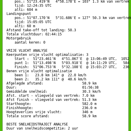
    pos.: 51°23.419'N   4°58.178'E = 103° 1.3 km van vertrek

    tijd: 12:24:35 UTC

    alti: 604 m

Landingspunt 

    pos.: 51°07.170'N   5°31.686'E = 127° 50.3 km van vertrek
    tijd: 15:05:05 UTC

    alti: 60 m

Afstand take-off tot landing: 50.3

Totale vluchtduur: 02:44:15

Motorgebruik

    aantal keren: 0

VRIJE VLUCHT ANALYSE

Keerpunten vrije vlucht optimalisatie: 3

    Start :  51°23.461'N   4°51.067'E  @ 13:06:49 UTC,  1052 
    punt 1:  51°13.498'N   5°03.918'E  @ 14:11:29 UTC,   584 
    Finish:  51°06.753'N   5°32.108'E  @ 15:03:27 UTC,   236 
Benen vrije vlucht optimalisatie

    been 1:   23.8 km 141° @  22.0 km/h

    been 2:   35.2 km 111° @  40.6 km/h

Afgelegde afstand:                   58.9 km

Duur:                                01:56:38

Gemiddelde snelheid:                 30.3 km/h

Afst. start - vliegveld van vertrek: 7.0 km

Afst finish - vliegveld van vertrek: 51.3 km

Starthoogte:                         582.0 m

Finishhoogte:                        236.0 m

Hoogteverlies vrije vlucht:          346 m

Totale score afstand:                58.9 km

BESTE SNELHEIDSTRAJECT ANALYSE

Duur van snelheidscompetitie: 2 uur 
