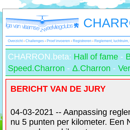
CHARRO
Overzicht
-
Challenges
-
Proef invoeren
-
Registreren
-
Reglement, luchtruim,
CHARRON.beta:
Hall of fame
-
Speed.Charron
-
Δ.Charron
-
Ver
BERICHT VAN DE JURY
04-03-2021 -- Aanpassing regle
nu 5 punten per kilometer. Een N