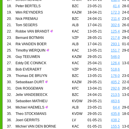
18.
Peter BERTELS
BZC
23-05-21
41,4
28-
19.
Wim REYNDERS
KAZM
18-04-21
172,3
24-
20.
Nick FREMAU
BZC
24-04-21
211,4
23-
21.
Tom SEGERS
ALB
17-04-21
302,6
26-
22.
Robbe VAN BRANDT
KAC
13-05-21
125,4
29-
23.
Bernard BOTMAN
VZP
28-05-21
217,8
29-
24.
Rik VANDEN BOER
ALB
17-04-21
293,1
01-
25.
Timothy WERQUIN
KAC
13-05-21
151,7
29-
26.
Guy TEEUWEN
KAZM
29-05-21
546,0
27.
Eddy DE CONINCK
KAC
25-04-21
126,4
13-
28.
Bob EVERAERT
VZP
29-05-21
518,6
29.
Thomas DE BRUYN
BZC
13-05-21
176,0
23-
30.
Sebastiaan DURT
KAZM
29-05-21
405,2
22-
31.
Dirk ROGGEMAN
KFC
13-04-21
292,6
20-
32.
Jelle VANDEBEECK
BZC
24-04-21
213,5
13-
33.
Sebastien MATHIEU
KVDW
29-05-21
463,6
34.
Michiel HAEMELS
ALB
23-05-21
64,4
29-
35.
Theo STOCKMANS
KVDW
29-05-21
435,8
18-
36.
Joeri GERRITS
LV
01-05-21
438,2
37.
Michiel VAN DEN BORNE
KAC
01-05-21
155,5
13-