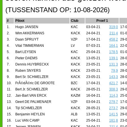
(TUSSENSTAND OP: 10-08-2026)
#
Piloot
Club
Proef 1
1.
Hugo JANSEN
KAC
03-04-21
319,0
17-
2.
Wim AKKERMANS
KACK
24-04-21
211,4
01-
3.
Daan SPRUYT
VZP
17-04-21
458,2
29-
4.
Vital TIMMERMAN
LV
07-03-21
164,1
22-
5.
Bart LEYSEN
KAC
25-04-21
178,5
01-
6.
Pieter DAEMS
KACK
13-05-21
139,1
28-
7.
Dennis HUYBRECKX
KACK
23-05-21
131,3
28-
8.
Ruben SNYERS
KACK
23-05-21
79,9
28-
9.
Bert Sr. SCHMELZER
KACK
23-05-21
143,3
28-
10.
FrÃ©dÃ©ric DE GROOTE
BZC
17-04-21
421,7
14-
11.
Bert Jr. SCHMELZER
KACK
28-05-21
308,3
29-
12.
Jan-Bart VAN ERCK
KAZM
16-04-21
114,3
25-
13.
Geert DE PALMENAER
VZP
03-04-21
279,7
17-
14.
Tijl SCHMELZER
KACK
28-05-21
273,7
29-
15.
Benjamin HEYLEN
ALB
13-05-21
141,5
29-
16.
Luc VAN CAMP
KAC
25-04-21
181,8
23-
17.
Jeroen JENNEN
KACK
24-04-21
211,4
01-