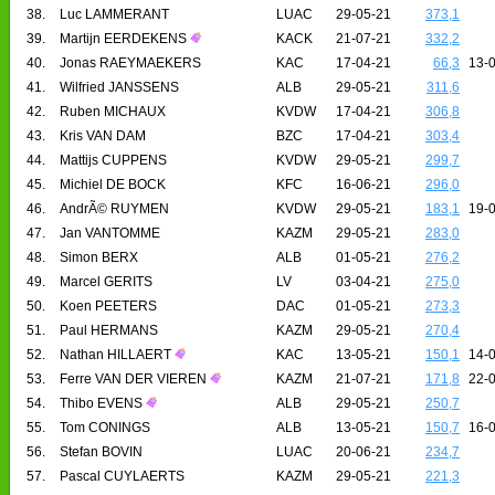
38.
Luc LAMMERANT
LUAC
29-05-21
373,1
39.
Martijn EERDEKENS
KACK
21-07-21
332,2
40.
Jonas RAEYMAEKERS
KAC
17-04-21
66,3
13-
41.
Wilfried JANSSENS
ALB
29-05-21
311,6
42.
Ruben MICHAUX
KVDW
17-04-21
306,8
43.
Kris VAN DAM
BZC
17-04-21
303,4
44.
Mattijs CUPPENS
KVDW
29-05-21
299,7
45.
Michiel DE BOCK
KFC
16-06-21
296,0
46.
AndrÃ© RUYMEN
KVDW
29-05-21
183,1
19-
47.
Jan VANTOMME
KAZM
29-05-21
283,0
48.
Simon BERX
ALB
01-05-21
276,2
49.
Marcel GERITS
LV
03-04-21
275,0
50.
Koen PEETERS
DAC
01-05-21
273,3
51.
Paul HERMANS
KAZM
29-05-21
270,4
52.
Nathan HILLAERT
KAC
13-05-21
150,1
14-
53.
Ferre VAN DER VIEREN
KAZM
21-07-21
171,8
22-
54.
Thibo EVENS
ALB
29-05-21
250,7
55.
Tom CONINGS
ALB
13-05-21
150,7
16-
56.
Stefan BOVIN
LUAC
20-06-21
234,7
57.
Pascal CUYLAERTS
KAZM
29-05-21
221,3