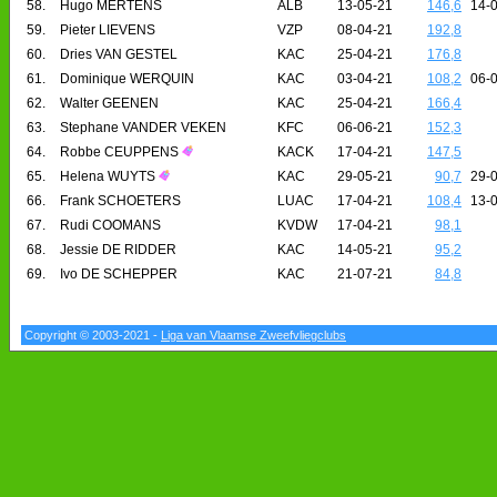
58.
Hugo MERTENS
ALB
13-05-21
146,6
14-
59.
Pieter LIEVENS
VZP
08-04-21
192,8
60.
Dries VAN GESTEL
KAC
25-04-21
176,8
61.
Dominique WERQUIN
KAC
03-04-21
108,2
06-
62.
Walter GEENEN
KAC
25-04-21
166,4
63.
Stephane VANDER VEKEN
KFC
06-06-21
152,3
64.
Robbe CEUPPENS
KACK
17-04-21
147,5
65.
Helena WUYTS
KAC
29-05-21
90,7
29-
66.
Frank SCHOETERS
LUAC
17-04-21
108,4
13-
67.
Rudi COOMANS
KVDW
17-04-21
98,1
68.
Jessie DE RIDDER
KAC
14-05-21
95,2
69.
Ivo DE SCHEPPER
KAC
21-07-21
84,8
Copyright © 2003-2021 -
Liga van Vlaamse Zweefvliegclubs