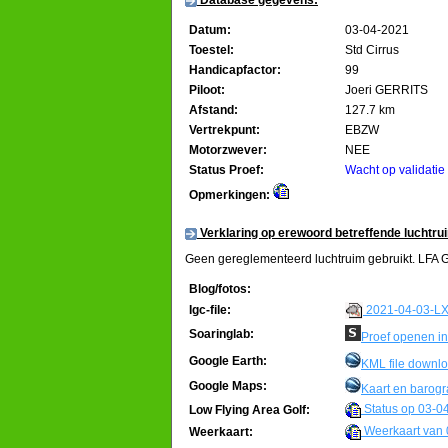
Database gegevens:
Datum:
03-04-2021
Toestel:
Std Cirrus
Handicapfactor:
99
Piloot:
Joeri GERRITS
Afstand:
127.7 km
Vertrekpunt:
EBZW
Motorzwever:
NEE
Status Proef:
Wacht op validatie
Opmerkingen:
Verklaring op erewoord betreffende luchtru
Geen gereglementeerd luchtruim gebruikt. LFA Go
Blog/fotos:
2021-04-03-LX
Igc-file:
Soaringlab:
Proef openen in
Google Earth:
KML file downl
Google Maps:
Kaart en barog
Status op 03-0
Low Flying Area Golf:
Weerkaart van 
Weerkaart: