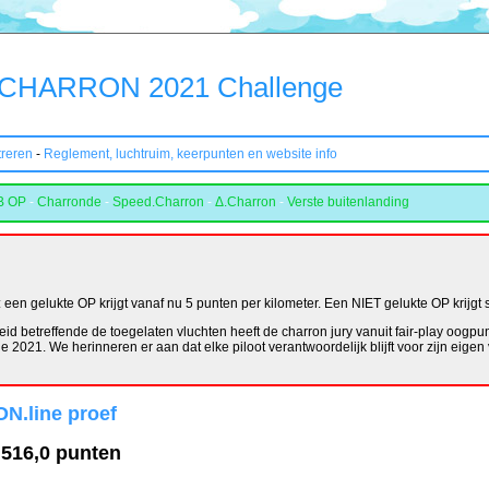
CHARRON 2021 Challenge
treren
-
Reglement, luchtruim, keerpunten en website info
B OP
-
Charronde
-
Speed.Charron
-
Δ.Charron
-
Verste buitenlanding
en gelukte OP krijgt vanaf nu 5 punten per kilometer. Een NIET gelukte OP krijgt s
id betreffende de toegelaten vluchten heeft de charron jury vanuit fair-play oogpu
 2021. We herinneren er aan dat elke piloot verantwoordelijk blijft voor zijn eigen 
N.line proef
 516,0 punten