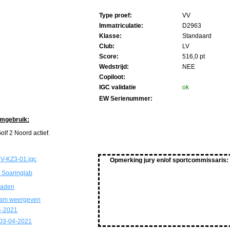
Type proef:
VV
Immatriculatie:
D2963
Klasse:
Standaard
Club:
LV
Score:
516,0 pt
Wedstrijd:
NEE
Copiloot:
IGC validatie
ok
EW Serienummer:
imgebruik:
lf 2 Noord actief.
V-KZ3-01.igc
Opmerking jury en/of sportcommissaris:
 Soaringlab
oaden
ram weergeven
4-2021
03-04-2021