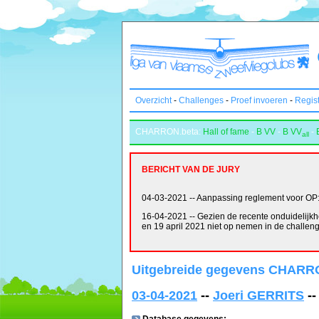
Overzicht
-
Challenges
-
Proef invoeren
-
Regis
CHARRON.beta:
Hall of fame
-
B VV
-
B VV
-
all
BERICHT VAN DE JURY
04-03-2021 -- Aanpassing reglement voor OP: e
16-04-2021 -- Gezien de recente onduidelijkhe
en 19 april 2021 niet op nemen in de challenge
Uitgebreide gegevens CHARRO
03-04-2021
--
Joeri GERRITS
--