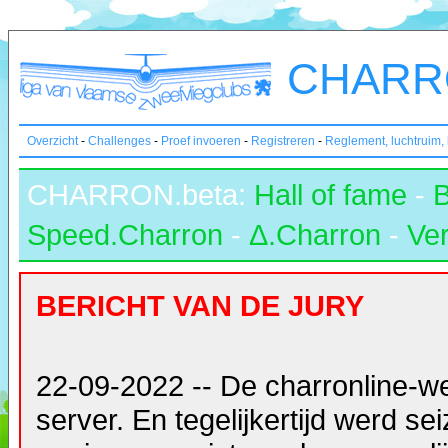
CHARRO
Overzicht
-
Challenges
-
Proef invoeren
-
Registreren
-
Reglement, luchtruim,
CHARRON.beta:
Hall of fame
-
Speed.Charron
-
Δ.Charron
-
Ver
BERICHT VAN DE JURY
22-09-2022 -- De charronline-w
server. En tegelijkertijd werd s