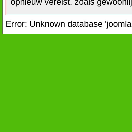
opnieuw vereist, zoals gewoonlij
Error: Unknown database 'joomla