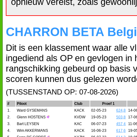
opnieuw vereist, zoals gewoonlij
CHARRON BETA Belg
Dit is een klassement waar alle v
ingediend als OP en gevlogen in
rangschikking gebeurd op basis 
scoren kunnen dus gelezen worde
(TUSSENSTAND OP: 07-08-2026)
#
Piloot
Club
Proef 1
1.
Ward GYSEMANS
KACK
02-05-23
624,8
14-0
2.
Glenn HOSTENS
KVDW
19-05-23
503,8
17-0
3.
Bart LEYSEN
KAC
06-07-23
457,4
11-0
4.
Wim AKKERMANS
KACK
16-06-23
617,6
19-0