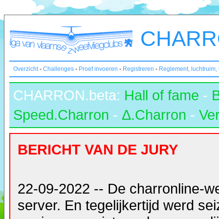
CHARRO
Overzicht
-
Challenges
-
Proef invoeren
-
Registreren
-
Reglement, luchtruim,
CHARRON.beta:
Hall of fame
-
Speed.Charron
-
Δ.Charron
-
Ver
BERICHT VAN DE JURY
22-09-2022 -- De charronline-w
server. En tegelijkertijd werd s