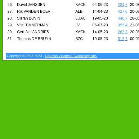
26.
David JANSSEN
KACK
04-06-23
281,7
20-0
27.
Rik VANDEN BOER
ALB
14-04-23
427,0
20-0
28.
Stefan BOVIN
LUAC
19-05-23
440,7
28-0
29.
Vital TIMMERMAN
LV
06-07-23
355,4
21-0
30.
Gert-Jan ANDRIES
KACK
14-05-23
282,3
20-0
31.
Thomas DE BRUYN
BZC
19-05-23
513,7
00-0
Copyright © 2003-2023 -
Liga van Vlaamse Zweefvliegclubs