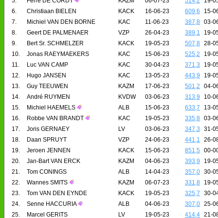
5.
Ferre DE CORDT
KAZM
06-07-23
514,2
19-0
6.
Christiaan BIELEN
KACK
16-06-23
609,6
15-0
7.
Michiel VAN DEN BORNE
KAC
11-06-23
387,8
03-0
8.
Geert DE PALMENAER
VZP
26-04-23
389,1
19-0
9.
Bert Sr. SCHMELZER
KACK
19-05-23
507,8
28-0
10.
Jonas RAEYMAEKERS
KAC
15-06-23
525,2
19-0
11.
Luc VAN CAMP
KAC
30-04-23
371,3
19-0
12.
Hugo JANSEN
KAC
13-05-23
443,9
19-0
13.
Guy TEEUWEN
KAZM
17-06-23
501,2
04-0
14.
André RUYMEN
KVDW
03-06-23
313,9
10-0
15.
Michiel HAEMELS
ALB
15-06-23
633,7
13-0
16.
Robbe VAN BRANDT
KAC
19-05-23
335,8
03-0
17.
Joris GERNAEY
LV
03-06-23
347,3
31-0
18.
Daan SPRUYT
VZP
24-06-23
441,1
26-0
19.
Jeroen JENNEN
KACK
15-06-23
851,5
00-0
20.
Jan-Bart VAN ERCK
KAZM
04-06-23
393,9
19-0
21.
Tom CONINGS
ALB
14-04-23
357,0
30-0
22.
Wannes SMITS
KAZM
06-07-23
331,8
19-0
23.
Tom VAN DEN EYNDE
KACK
19-05-23
325,7
30-0
24.
Senne HACCURIA
ALB
04-06-23
307,0
25-0
25.
Marcel GERITS
LV
19-05-23
414,4
21-0