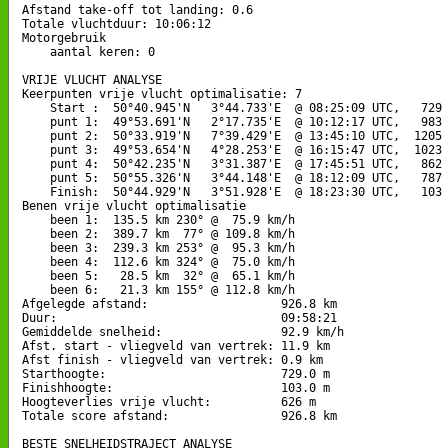
Afstand take-off tot landing: 0.6

Totale vluchtduur: 10:06:12

Motorgebruik

    aantal keren: 0

VRIJE VLUCHT ANALYSE

Keerpunten vrije vlucht optimalisatie: 7

    Start :  50°40.945'N   3°44.733'E  @ 08:25:09 UTC,   729 
    punt 1:  49°53.691'N   2°17.735'E  @ 10:12:17 UTC,   983 
    punt 2:  50°33.919'N   7°39.429'E  @ 13:45:10 UTC,  1205 
    punt 3:  49°53.654'N   4°28.253'E  @ 16:15:47 UTC,  1023 
    punt 4:  50°42.235'N   3°31.387'E  @ 17:45:51 UTC,   862 
    punt 5:  50°55.326'N   3°44.148'E  @ 18:12:09 UTC,   787 
    Finish:  50°44.929'N   3°51.928'E  @ 18:23:30 UTC,   103 
Benen vrije vlucht optimalisatie

    been 1:  135.5 km 230° @  75.9 km/h

    been 2:  389.7 km  77° @ 109.8 km/h

    been 3:  239.3 km 253° @  95.3 km/h

    been 4:  112.6 km 324° @  75.0 km/h

    been 5:   28.5 km  32° @  65.1 km/h

    been 6:   21.3 km 155° @ 112.8 km/h

Afgelegde afstand:                   926.8 km

Duur:                                09:58:21

Gemiddelde snelheid:                 92.9 km/h

Afst. start - vliegveld van vertrek: 11.9 km

Afst finish - vliegveld van vertrek: 0.9 km

Starthoogte:                         729.0 m

Finishhoogte:                        103.0 m

Hoogteverlies vrije vlucht:          626 m

Totale score afstand:                926.8 km

BESTE SNELHEIDSTRAJECT ANALYSE
