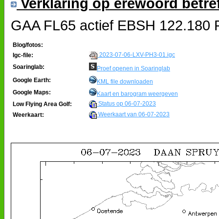
Verklaring op erewoord betre
GAA FL65 actief EBSH 122.180 P
Blog/fotos:
2023-07-06-LXV-PH3-01.igc
Igc-file:
Soaringlab:
Proef openen in Soaringlab
Google Earth:
KML file downloaden
Google Maps:
Kaart en barogram weergeven
Status op 06-07-2023
Low Flying Area Golf:
Weerkaart van 06-07-2023
Weerkaart: