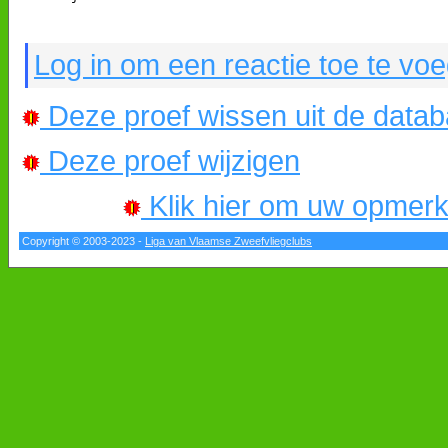
Log in om een reactie toe te vo
Deze proef wissen uit de data
Deze proef wijzigen
Klik hier om uw opmerkin
Copyright © 2003-2023 -
Liga van Vlaamse Zweefvliegclubs