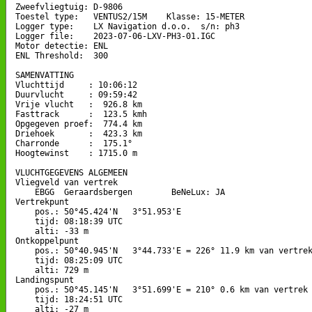
Zweefvliegtuig: D-9806

Toestel type:   VENTUS2/15M    Klasse: 15-METER

Logger type:    LX Navigation d.o.o.  s/n: ph3

Logger file:    2023-07-06-LXV-PH3-01.IGC

Motor detectie: ENL

ENL Threshold:  300

SAMENVATTING

Vluchttijd     : 10:06:12

Duurvlucht     : 09:59:42

Vrije vlucht   :  926.8 km

Fasttrack      :  123.5 kmh

Opgegeven proef:  774.4 km

Driehoek       :  423.3 km

Charronde      :  175.1°

Hoogtewinst    : 1715.0 m

VLUCHTGEGEVENS ALGEMEEN

Vliegveld van vertrek

    EBGG  Geraardsbergen        BeNeLux: JA

Vertrekpunt 

    pos.: 50°45.424'N   3°51.953'E

    tijd: 08:18:39 UTC

    alti: -33 m

Ontkoppelpunt

    pos.: 50°40.945'N   3°44.733'E = 226° 11.9 km van vertrek
    tijd: 08:25:09 UTC

    alti: 729 m

Landingspunt 

    pos.: 50°45.145'N   3°51.699'E = 210° 0.6 km van vertrek

    tijd: 18:24:51 UTC

    alti: -27 m
