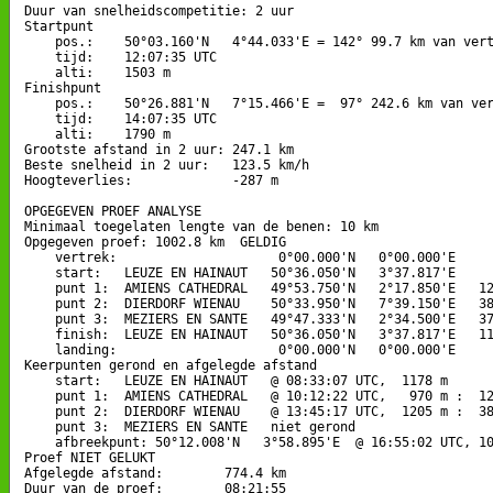
Duur van snelheidscompetitie: 2 uur 

Startpunt

    pos.:    50°03.160'N   4°44.033'E = 142° 99.7 km van vert
    tijd:    12:07:35 UTC

    alti:    1503 m

Finishpunt

    pos.:    50°26.881'N   7°15.466'E =  97° 242.6 km van ver
    tijd:    14:07:35 UTC

    alti:    1790 m

Grootste afstand in 2 uur: 247.1 km

Beste snelheid in 2 uur:   123.5 km/h

Hoogteverlies:             -287 m

OPGEGEVEN PROEF ANALYSE

Minimaal toegelaten lengte van de benen: 10 km

Opgegeven proef: 1002.8 km  GELDIG

    vertrek:                     0°00.000'N   0°00.000'E

    start:   LEUZE EN HAINAUT   50°36.050'N   3°37.817'E

    punt 1:  AMIENS CATHEDRAL   49°53.750'N   2°17.850'E   12
    punt 2:  DIERDORF WIENAU    50°33.950'N   7°39.150'E   38
    punt 3:  MEZIERS EN SANTE   49°47.333'N   2°34.500'E   37
    finish:  LEUZE EN HAINAUT   50°36.050'N   3°37.817'E   11
    landing:                     0°00.000'N   0°00.000'E

Keerpunten gerond en afgelegde afstand

    start:   LEUZE EN HAINAUT   @ 08:33:07 UTC,  1178 m

    punt 1:  AMIENS CATHEDRAL   @ 10:12:22 UTC,   970 m :  12
    punt 2:  DIERDORF WIENAU    @ 13:45:17 UTC,  1205 m :  38
    punt 3:  MEZIERS EN SANTE   niet gerond

    afbreekpunt: 50°12.008'N   3°58.895'E  @ 16:55:02 UTC, 10
Proef NIET GELUKT

Afgelegde afstand:        774.4 km

Duur van de proef:        08:21:55
