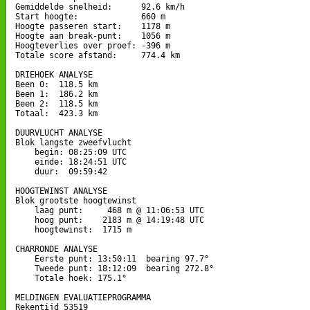
Gemiddelde snelheid:      92.6 km/h

Start hoogte:             660 m

Hoogte passeren start:    1178 m

Hoogte aan break-punt:    1056 m

Hoogteverlies over proef: -396 m

Totale score afstand:     774.4 km

DRIEHOEK ANALYSE

Been 0:  118.5 km

Been 1:  186.2 km

Been 2:  118.5 km

Totaal:  423.3 km

DUURVLUCHT ANALYSE

Blok langste zweefvlucht

    begin: 08:25:09 UTC

    einde: 18:24:51 UTC

    duur:  09:59:42

HOOGTEWINST ANALYSE

Blok grootste hoogtewinst

    laag punt:     468 m @ 11:06:53 UTC

    hoog punt:    2183 m @ 14:19:48 UTC

    hoogtewinst:  1715 m

CHARRONDE ANALYSE

    Eerste punt: 13:50:11  bearing 97.7°

    Tweede punt: 18:12:09  bearing 272.8°

    Totale hoek: 175.1°

MELDINGEN EVALUATIEPROGRAMMA

Rekentijd 53519
