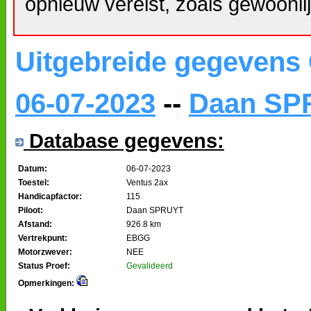
opnieuw vereist, zoals gewoonlij
Uitgebreide gegevens
06-07-2023
--
Daan SP
Database gegevens:
Datum:
06-07-2023
Toestel:
Ventus 2ax
Handicapfactor:
115
Piloot:
Daan SPRUYT
Afstand:
926.8 km
Vertrekpunt:
EBGG
Motorzwever:
NEE
Status Proef:
Gevalideerd
Opmerkingen: