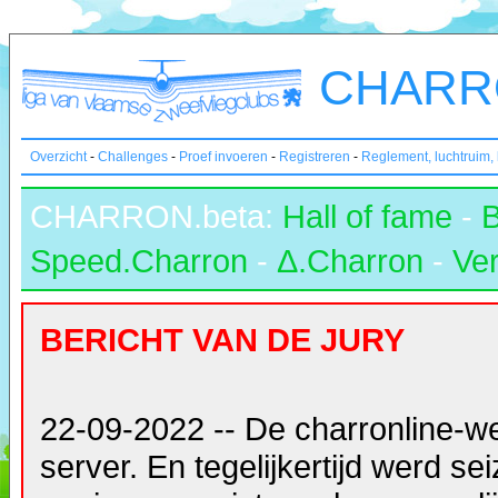
CHARRO
Overzicht
-
Challenges
-
Proef invoeren
-
Registreren
-
Reglement, luchtruim,
CHARRON.beta:
Hall of fame
-
Speed.Charron
-
Δ.Charron
-
Ver
BERICHT VAN DE JURY
22-09-2022 -- De charronline-w
server. En tegelijkertijd werd s