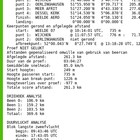
    punt 2:  OERLINGHAUSEN   51°55.950'N   8°39.717'E   205.8
    punt 3:  MEER AFRIT      51°27.200'N   4°43.330'E   277.6
    punt 4:  DESSEL KERK     51°14.530'N   5°06.870'E    36.0
    finish:  WEELDE AERO     51°24.050'N   4°58.130'E    20.4
    landing:                  0°00.000'N   0°00.000'E

Keerpunten gerond en afgelegde afstand

    start:   WEELDE 07       @ 10:14:01 UTC,   735 m

    punt 1:  WIJCHEN         @ 11:07:57 UTC,   776 m :   71.7
    punt 2:  OERLINGHAUSEN   niet gerond

    afbreekpunt: 52°00.043'N   8°27.749'E  @ 13:18:28 UTC, 12
Proef NIET GELUKT

Afstanden gepenaliseerd omwille van gebruik van beercan

Afgelegde afstand:        261.3 km

Duur van de proef:        03:04:27

Gemiddelde snelheid:      85.0 km/h

Start hoogte:             249 m

Hoogte passeren start:    735 m

Hoogte aan break-punt:    1226 m

Hoogteverlies over proef: -977 m

Totale score afstand:     261.3 km

DRIEHOEK ANALYSE

Been 0:  106.9 km

Been 1:  159.2 km

Been 2:  103.5 km

Totaal:  369.6 km

DUURVLUCHT ANALYSE

Blok langste zweefvlucht

    begin: 09:43:46 UTC

    einde: 17:43:05 UTC

    duur:  07:59:19
