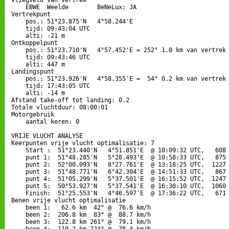
    EBWE  Weelde        BeNeLux: JA

Vertrekpunt 

    pos.: 51°23.875'N   4°58.244'E

    tijd: 09:43:04 UTC

    alti: -21 m

Ontkoppelpunt

    pos.: 51°23.710'N   4°57.452'E = 252° 1.0 km van vertrek

    tijd: 09:43:46 UTC

    alti: 447 m

Landingspunt 

    pos.: 51°23.926'N   4°58.355'E =  54° 0.2 km van vertrek

    tijd: 17:43:05 UTC

    alti: -14 m

Afstand take-off tot landing: 0.2

Totale vluchtduur: 08:00:01

Motorgebruik

    aantal keren: 0

VRIJE VLUCHT ANALYSE

Keerpunten vrije vlucht optimalisatie: 7

    Start :  51°23.440'N   4°51.851'E  @ 10:09:32 UTC,   608 
    punt 1:  51°48.285'N   5°28.493'E  @ 10:58:33 UTC,   875 
    punt 2:  52°00.093'N   8°27.761'E  @ 13:18:25 UTC,  1227 
    punt 3:  51°48.771'N   6°42.304'E  @ 14:51:33 UTC,   867 
    punt 4:  51°05.299'N   5°37.501'E  @ 16:15:52 UTC,  1247 
    punt 5:  50°53.927'N   5°37.541'E  @ 16:30:10 UTC,  1060 
    Finish:  51°25.553'N   4°46.597'E  @ 17:36:22 UTC,   671 
Benen vrije vlucht optimalisatie

    been 1:   62.6 km  42° @  76.6 km/h

    been 2:  206.8 km  83° @  88.7 km/h

    been 3:  122.8 km 261° @  79.1 km/h

    been 4:  110.2 km 223° @  78.4 km/h
