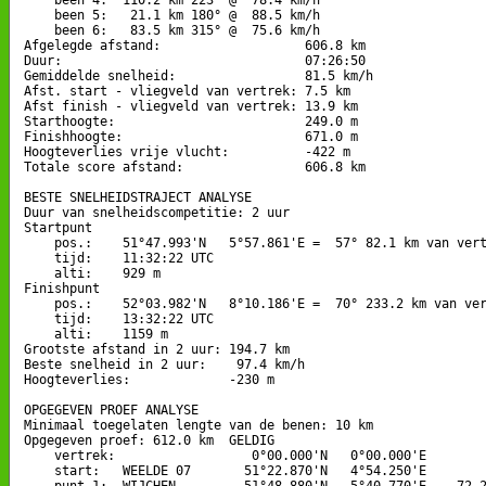
    been 5:   21.1 km 180° @  88.5 km/h

    been 6:   83.5 km 315° @  75.6 km/h

Afgelegde afstand:                   606.8 km

Duur:                                07:26:50

Gemiddelde snelheid:                 81.5 km/h

Afst. start - vliegveld van vertrek: 7.5 km

Afst finish - vliegveld van vertrek: 13.9 km

Starthoogte:                         249.0 m

Finishhoogte:                        671.0 m

Hoogteverlies vrije vlucht:          -422 m

Totale score afstand:                606.8 km

BESTE SNELHEIDSTRAJECT ANALYSE

Duur van snelheidscompetitie: 2 uur 

Startpunt

    pos.:    51°47.993'N   5°57.861'E =  57° 82.1 km van vert
    tijd:    11:32:22 UTC

    alti:    929 m

Finishpunt

    pos.:    52°03.982'N   8°10.186'E =  70° 233.2 km van ver
    tijd:    13:32:22 UTC

    alti:    1159 m

Grootste afstand in 2 uur: 194.7 km

Beste snelheid in 2 uur:    97.4 km/h

Hoogteverlies:             -230 m

OPGEGEVEN PROEF ANALYSE

Minimaal toegelaten lengte van de benen: 10 km

Opgegeven proef: 612.0 km  GELDIG

    vertrek:                  0°00.000'N   0°00.000'E

    start:   WEELDE 07       51°22.870'N   4°54.250'E

    punt 1:  WIJCHEN         51°48.880'N   5°40.770'E    72.2