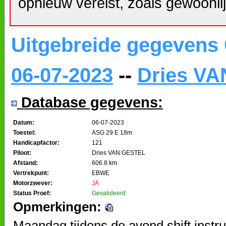
opnieuw vereist, zoals gewoonlij
Uitgebreide gegevens
06-07-2023
--
Dries V
Database gegevens:
Datum:
06-07-2023
Toestel:
ASG 29 E 18m
Handicapfactor:
121
Piloot:
Dries VAN GESTEL
Afstand:
606.8 km
Vertrekpunt:
EBWE
Motorzwever:
JA
Status Proef:
Gevalideerd
Opmerkingen:
Maandag tijdens de avond shift ins