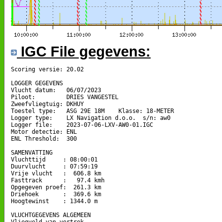
IGC File gegevens:
Scoring versie: 20.02

LOGGER GEGEVENS

Vlucht datum:   06/07/2023

Piloot:         DRIES VANGESTEL

Zweefvliegtuig: DKHUY

Toestel type:   ASG 29E 18M    Klasse: 18-METER

Logger type:    LX Navigation d.o.o.  s/n: aw0

Logger file:    2023-07-06-LXV-AW0-01.IGC

Motor detectie: ENL

ENL Threshold:  300

SAMENVATTING

Vluchttijd     : 08:00:01

Duurvlucht     : 07:59:19

Vrije vlucht   :  606.8 km

Fasttrack      :   97.4 kmh

Opgegeven proef:  261.3 km

Driehoek       :  369.6 km

Hoogtewinst    : 1344.0 m

VLUCHTGEGEVENS ALGEMEEN

Vliegveld van vertrek
