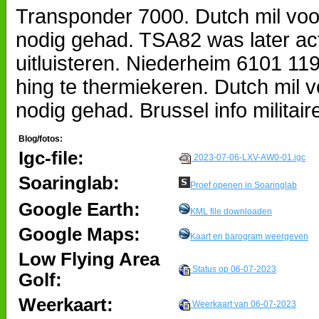
Transponder 7000. Dutch mil voor
nodig gehad. TSA82 was later ac
uitluisteren. Niederheim 6101 1
hing te thermiekeren. Dutch mil v
nodig gehad. Brussel info militair
Blog/fotos:
Igc-file:
2023-07-06-LXV-AW0-01.igc
Soaringlab:
Proef openen in Soaringlab
Google Earth:
KML file downloaden
Google Maps:
Kaart en barogram weergeven
Low Flying Area
Status op 06-07-2023
Golf:
Weerkaart:
Weerkaart van 06-07-2023