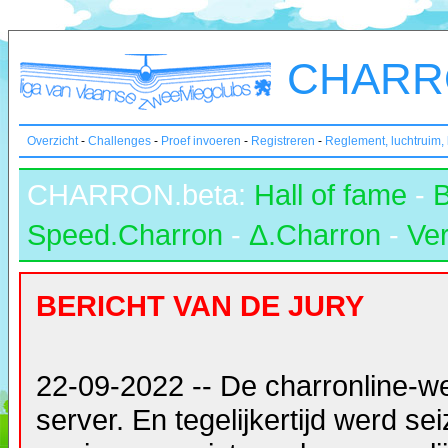
CHARRO
Overzicht
-
Challenges
-
Proef invoeren
-
Registreren
-
Reglement, luchtruim,
CHARRON.beta:
Hall of fame
-
Speed.Charron
-
Δ.Charron
-
Ver
BERICHT VAN DE JURY
22-09-2022 -- De charronline-w
server. En tegelijkertijd werd s