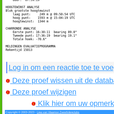
HOOGTEWINST ANALYSE

Blok grootste hoogtewinst

    laag punt:     249 m @ 09:50:54 UTC

    hoog punt:    1593 m @ 15:04:19 UTC

    hoogtewinst:  1344 m

CHARRONDE ANALYSE

    Eerste punt: 16:30:11  bearing 89.8°

    Tweede punt: 17:36:19  bearing 19.1°

    Totale hoek: -70.6°

MELDINGEN EVALUATIEPROGRAMMA

Rekentijd 15013

Log in om een reactie toe te vo
Deze proef wissen uit de data
Deze proef wijzigen
Klik hier om uw opmerkin
Copyright © 2003-2023 -
Liga van Vlaamse Zweefvliegclubs