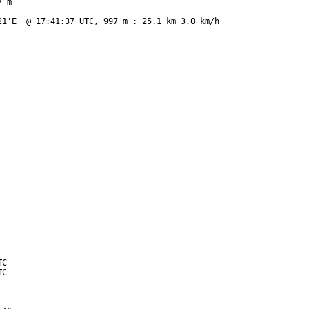
 m

1'E  @ 17:41:37 UTC, 997 m : 25.1 km 3.0 km/h

C

C
