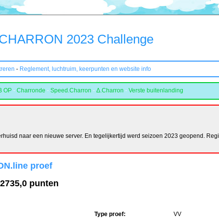
CHARRON 2023 Challenge
treren
-
Reglement, luchtruim, keerpunten en website info
B OP
-
Charronde
-
Speed.Charron
-
Δ.Charron
-
Verste buitenlanding
huisd naar een nieuwe server. En tegelijkertijd werd seizoen 2023 geopend. Regist
N.line proef
 2735,0 punten
Type proef:
VV