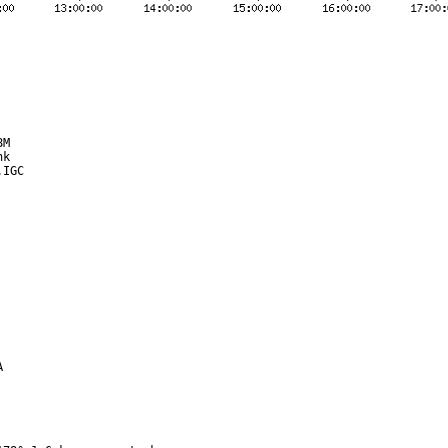
M

k

IGC


