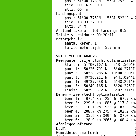
    pos.: 51°00.173'N   5°31.753'E = 1
    tijd: 09:16:55 UTC

    alti: 664 m

Landingspunt 

    pos.: 51°00.775'N   5°31.522'E = 2
    tijd: 18:33:37 UTC

    alti: 34 m

Afstand take-off tot landing: 0.5

Totale vluchtduur: 09:20:11

Motorgebruik

    aantal keren: 1

    totale motortijd: 15.7 min

VRIJE VLUCHT ANALYSE

Keerpunten vrije vlucht optimalisatie:
    Start :  51°00.107'N   5°31.569'E 
    punt 1:  50°26.791'N   6°46.271'E 
    punt 2:  50°28.285'N  10°00.250'E 
    punt 3:  49°30.221'N   9°41.024'E 
    punt 4:  49°37.238'N   6°48.291'E 
    punt 5:  50°49.165'N   6°26.325'E 
    Finish:  50°53.512'N   6°02.711'E 
Benen vrije vlucht optimalisatie

    been 1:  107.4 km 125° @  67.7 km/
    been 2:  229.6 km  88° @ 117.8 km/
    been 3:  110.1 km 192° @  87.5 km/
    been 4:  208.7 km 275° @ 102.2 km/
    been 5:  135.9 km 349° @  87.0 km/
    been 6:   28.9 km 286° @  68.4 km/
Afgelegde afstand:                   8
Duur:                                0
Gemiddelde snelheid:                 9