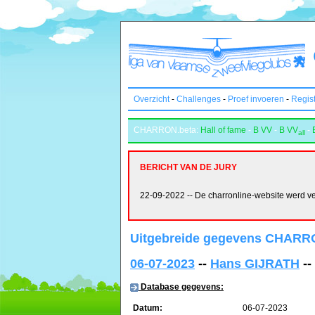
Overzicht
-
Challenges
-
Proef invoeren
-
Regis
CHARRON.beta:
Hall of fame
-
B VV
-
B VV
-
all
BERICHT VAN DE JURY
22-09-2022 -- De charronline-website werd ver
Uitgebreide gegevens CHARRO
06-07-2023
--
Hans GIJRATH
--
Database gegevens:
Datum:
06-07-2023