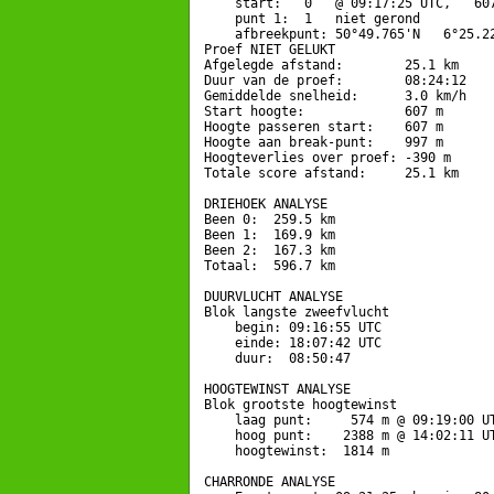
    start:   0   @ 09:17:25 UTC,   607
    punt 1:  1   niet gerond

    afbreekpunt: 50°49.765'N   6°25.22
Proef NIET GELUKT

Afgelegde afstand:        25.1 km

Duur van de proef:        08:24:12

Gemiddelde snelheid:      3.0 km/h

Start hoogte:             607 m

Hoogte passeren start:    607 m

Hoogte aan break-punt:    997 m

Hoogteverlies over proef: -390 m

Totale score afstand:     25.1 km

DRIEHOEK ANALYSE

Been 0:  259.5 km

Been 1:  169.9 km

Been 2:  167.3 km

Totaal:  596.7 km

DUURVLUCHT ANALYSE

Blok langste zweefvlucht

    begin: 09:16:55 UTC

    einde: 18:07:42 UTC

    duur:  08:50:47

HOOGTEWINST ANALYSE

Blok grootste hoogtewinst

    laag punt:     574 m @ 09:19:00 UT
    hoog punt:    2388 m @ 14:02:11 UT
    hoogtewinst:  1814 m

CHARRONDE ANALYSE
