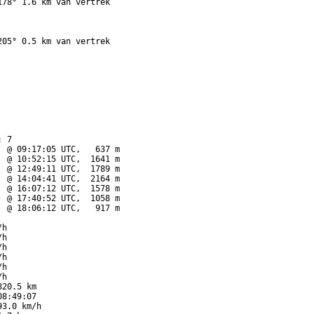
78° 1.6 km van vertrek

05° 0.5 km van vertrek

 7

 @ 09:17:05 UTC,   637 m

 @ 10:52:15 UTC,  1641 m

 @ 12:49:11 UTC,  1789 m

 @ 14:04:41 UTC,  2164 m

 @ 16:07:12 UTC,  1578 m

 @ 17:40:52 UTC,  1058 m

 @ 18:06:12 UTC,   917 m

h

h

h

h

h

h

20.5 km

8:49:07

3.0 km/h
