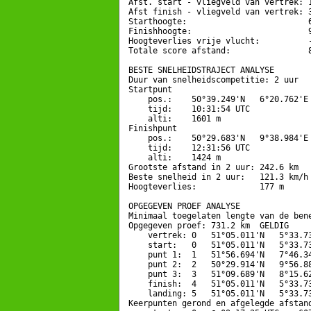
Afst. start - vliegveld van vertrek: 1
Afst finish - vliegveld van vertrek: 3
Starthoogte:                         6
Finishhoogte:                        9
Hoogteverlies vrije vlucht:          -
Totale score afstand:                8
BESTE SNELHEIDSTRAJECT ANALYSE

Duur van snelheidscompetitie: 2 uur 

Startpunt

    pos.:    50°39.249'N   6°20.762'E 
    tijd:    10:31:54 UTC

    alti:    1601 m

Finishpunt

    pos.:    50°29.683'N   9°38.984'E 
    tijd:    12:31:56 UTC

    alti:    1424 m

Grootste afstand in 2 uur: 242.6 km

Beste snelheid in 2 uur:   121.3 km/h

Hoogteverlies:             177 m

OPGEGEVEN PROEF ANALYSE

Minimaal toegelaten lengte van de bene
Opgegeven proef: 731.2 km  GELDIG

    vertrek: 0   51°05.011'N   5°33.73
    start:   0   51°05.011'N   5°33.73
    punt 1:  1   51°56.694'N   7°46.34
    punt 2:  2   50°29.914'N   9°56.88
    punt 3:  3   51°09.689'N   8°15.62
    finish:  4   51°05.011'N   5°33.73
    landing: 5   51°05.011'N   5°33.73
Keerpunten gerond en afgelegde afstand