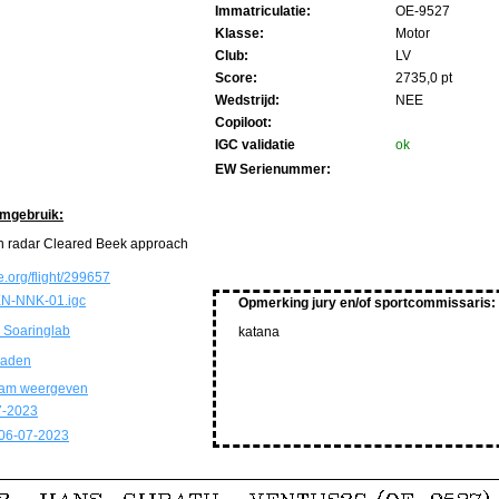
Immatriculatie:
OE-9527
Klasse:
Motor
Club:
LV
Score:
2735,0 pt
Wedstrijd:
NEE
Copiloot:
IGC validatie
ok
EW Serienummer:
imgebruik:
n radar Cleared Beek approach
e.org/flight/299657
N-NNK-01.igc
Opmerking jury en/of sportcommissaris:
 Soaringlab
katana
oaden
ram weergeven
7-2023
06-07-2023