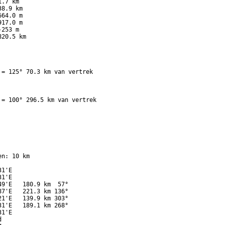
.7 km

8.9 km

64.0 m

17.0 m

253 m

20.5 km

= 125° 70.3 km van vertrek

= 100° 296.5 km van vertrek

n: 10 km

1'E

1'E

9'E   180.9 km  57°

7'E   221.3 km 136°

1'E   139.9 km 303°

1'E   189.1 km 268°

1'E


