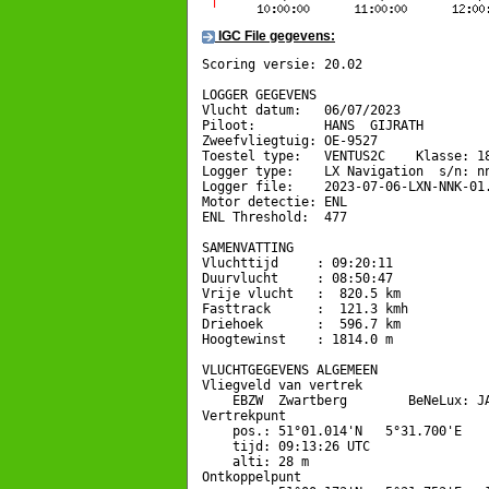
IGC File gegevens:
Scoring versie: 20.02

LOGGER GEGEVENS

Vlucht datum:   06/07/2023

Piloot:         HANS  GIJRATH

Zweefvliegtuig: OE-9527

Toestel type:   VENTUS2C    Klasse: 18
Logger type:    LX Navigation  s/n: nn
Logger file:    2023-07-06-LXN-NNK-01.
Motor detectie: ENL

ENL Threshold:  477

SAMENVATTING

Vluchttijd     : 09:20:11

Duurvlucht     : 08:50:47

Vrije vlucht   :  820.5 km

Fasttrack      :  121.3 kmh

Driehoek       :  596.7 km

Hoogtewinst    : 1814.0 m

VLUCHTGEGEVENS ALGEMEEN

Vliegveld van vertrek

    EBZW  Zwartberg        BeNeLux: JA
Vertrekpunt 

    pos.: 51°01.014'N   5°31.700'E

    tijd: 09:13:26 UTC

    alti: 28 m

Ontkoppelpunt
