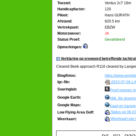
Toestel:
Ventus 2cT 18m
Handicapfactor:
120
Piloot:
Hans GIJRATH
Afstand:
820.5 km
Vertrekpunt:
EBZW
Motorzwever:
JA
Status Proef:
Gevalideerd
Opmerkingen:
Verklaring op erewoord betreffende luchtru
Cleared Beek approach R116 cleared by Lange
Blog/fotos:
https://www.weglid
2023-07-06-LX
Igc-file:
Soaringlab:
Proef openen in
Google Earth:
KML file downl
Google Maps:
Kaart en barog
Status op 06-0
Low Flying Area Golf:
Weerkaart van 
Weerkaart: