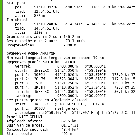
Startpunt

    pos.:    51°13.342'N   5°40.574'E = 110° 54.0 km van vert
    tijd:    12:54:51 UTC

    alti:    872 m

Finishpunt

    pos.:    51°10.248'N   5°14.741'E = 140° 32.1 km van vert
    tijd:    14:54:51 UTC

    alti:    1180 m

Grootste afstand in 2 uur: 146.2 km

Beste snelheid in 2 uur:    73.1 km/h

Hoogteverlies:             -308 m

OPGEGEVEN PROEF ANALYSE

Minimaal toegelaten lengte van de benen: 10 km

Opgegeven proef: 509.0 km  GELDIG

    vertrek:            0°00.000'N   0°00.000'E

    start:   1WEELKC   51°24.050'N   4°58.130'E

    punt 1:  10BOU     49°47.620'N   5°03.870'E   178.9 km 17
    punt 2:  30LEW     50°23.064'N   6°25.818'E   117.8 km  5
    punt 3:  2VENL     51°21.750'N   6°12.950'E   109.9 km 35
    punt 4:  1KEIH     51°10.852'N   5°13.245'E    72.3 km 25
    finish:  1WEELKC   51°24.050'N   4°58.130'E    30.1 km 32
    landing:            0°00.000'N   0°00.000'E

Keerpunten gerond en afgelegde afstand

    start:   1WEELKC   @ 10:39:56 UTC,   672 m

    punt 1:  10BOU     niet gerond

    afbreekpunt: 50°50.167'N   5°12.097'E  @ 11:57:27 UTC, 11
Proef NIET GELUKT

Afgelegde afstand:        62.5 km

Duur van de proef:        01:17:31

Gemiddelde snelheid:      48.4 km/h

Start hoogte:             495 m
