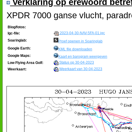
Verklaring op erewoord betre
XPDR 7000 ganse vlucht, paradro
Blog/fotos:
2023-04-30-NAV-5FA-01.igc
Igc-file:
Soaringlab:
Proef openen in Soaringlab
Google Earth:
KML file downloaden
Google Maps:
Kaart en barogram weergeven
Status op 30-04-2023
Low Flying Area Golf:
Weerkaart van 30-04-2023
Weerkaart: