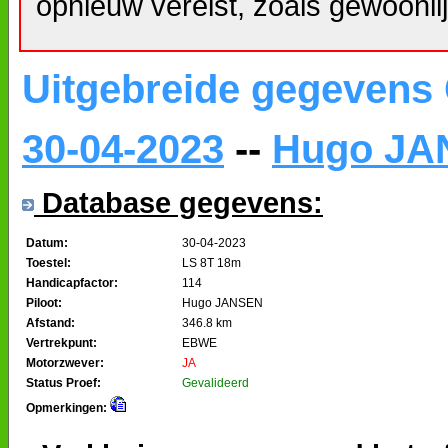
opnieuw vereist, zoals gewoonlij
Uitgebreide gegevens
30-04-2023
--
Hugo JA
Database gegevens:
Datum:
30-04-2023
Toestel:
LS 8T 18m
Handicapfactor:
114
Piloot:
Hugo JANSEN
Afstand:
346.8 km
Vertrekpunt:
EBWE
Motorzwever:
JA
Status Proef:
Gevalideerd
Opmerkingen: