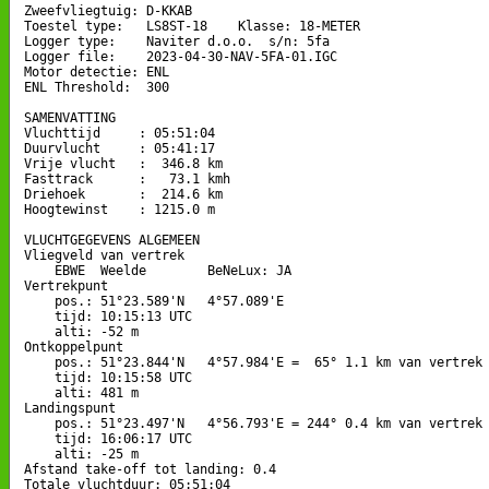
Zweefvliegtuig: D-KKAB

Toestel type:   LS8ST-18    Klasse: 18-METER

Logger type:    Naviter d.o.o.  s/n: 5fa

Logger file:    2023-04-30-NAV-5FA-01.IGC

Motor detectie: ENL

ENL Threshold:  300

SAMENVATTING

Vluchttijd     : 05:51:04

Duurvlucht     : 05:41:17

Vrije vlucht   :  346.8 km

Fasttrack      :   73.1 kmh

Driehoek       :  214.6 km

Hoogtewinst    : 1215.0 m

VLUCHTGEGEVENS ALGEMEEN

Vliegveld van vertrek

    EBWE  Weelde        BeNeLux: JA

Vertrekpunt 

    pos.: 51°23.589'N   4°57.089'E

    tijd: 10:15:13 UTC

    alti: -52 m

Ontkoppelpunt

    pos.: 51°23.844'N   4°57.984'E =  65° 1.1 km van vertrek

    tijd: 10:15:58 UTC

    alti: 481 m

Landingspunt 

    pos.: 51°23.497'N   4°56.793'E = 244° 0.4 km van vertrek

    tijd: 16:06:17 UTC

    alti: -25 m

Afstand take-off tot landing: 0.4

Totale vluchtduur: 05:51:04
