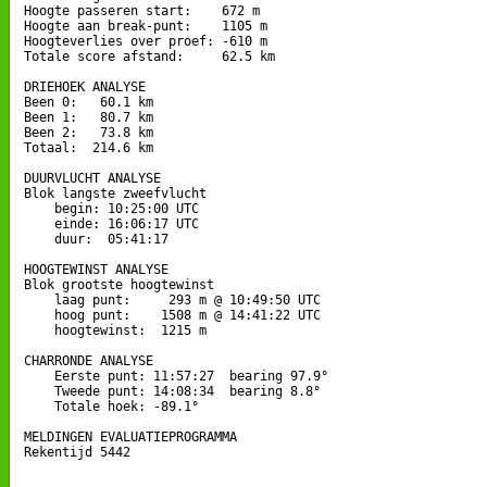
Hoogte passeren start:    672 m

Hoogte aan break-punt:    1105 m

Hoogteverlies over proef: -610 m

Totale score afstand:     62.5 km

DRIEHOEK ANALYSE

Been 0:   60.1 km

Been 1:   80.7 km

Been 2:   73.8 km

Totaal:  214.6 km

DUURVLUCHT ANALYSE

Blok langste zweefvlucht

    begin: 10:25:00 UTC

    einde: 16:06:17 UTC

    duur:  05:41:17

HOOGTEWINST ANALYSE

Blok grootste hoogtewinst

    laag punt:     293 m @ 10:49:50 UTC

    hoog punt:    1508 m @ 14:41:22 UTC

    hoogtewinst:  1215 m

CHARRONDE ANALYSE

    Eerste punt: 11:57:27  bearing 97.9°

    Tweede punt: 14:08:34  bearing 8.8°

    Totale hoek: -89.1°

MELDINGEN EVALUATIEPROGRAMMA

Rekentijd 5442
