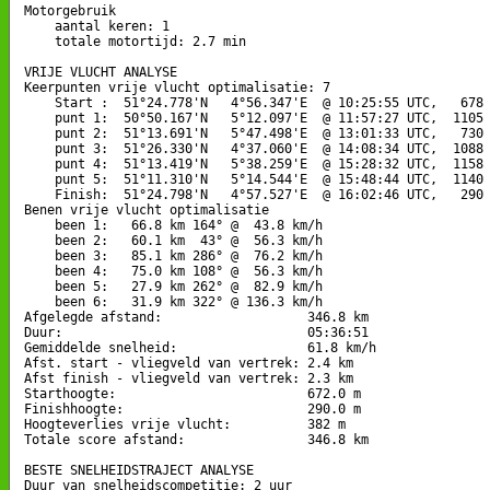
Motorgebruik

    aantal keren: 1

    totale motortijd: 2.7 min

VRIJE VLUCHT ANALYSE

Keerpunten vrije vlucht optimalisatie: 7

    Start :  51°24.778'N   4°56.347'E  @ 10:25:55 UTC,   678 
    punt 1:  50°50.167'N   5°12.097'E  @ 11:57:27 UTC,  1105 
    punt 2:  51°13.691'N   5°47.498'E  @ 13:01:33 UTC,   730 
    punt 3:  51°26.330'N   4°37.060'E  @ 14:08:34 UTC,  1088 
    punt 4:  51°13.419'N   5°38.259'E  @ 15:28:32 UTC,  1158 
    punt 5:  51°11.310'N   5°14.544'E  @ 15:48:44 UTC,  1140 
    Finish:  51°24.798'N   4°57.527'E  @ 16:02:46 UTC,   290 
Benen vrije vlucht optimalisatie

    been 1:   66.8 km 164° @  43.8 km/h

    been 2:   60.1 km  43° @  56.3 km/h

    been 3:   85.1 km 286° @  76.2 km/h

    been 4:   75.0 km 108° @  56.3 km/h

    been 5:   27.9 km 262° @  82.9 km/h

    been 6:   31.9 km 322° @ 136.3 km/h

Afgelegde afstand:                   346.8 km

Duur:                                05:36:51

Gemiddelde snelheid:                 61.8 km/h

Afst. start - vliegveld van vertrek: 2.4 km

Afst finish - vliegveld van vertrek: 2.3 km

Starthoogte:                         672.0 m

Finishhoogte:                        290.0 m

Hoogteverlies vrije vlucht:          382 m

Totale score afstand:                346.8 km

BESTE SNELHEIDSTRAJECT ANALYSE

Duur van snelheidscompetitie: 2 uur 
