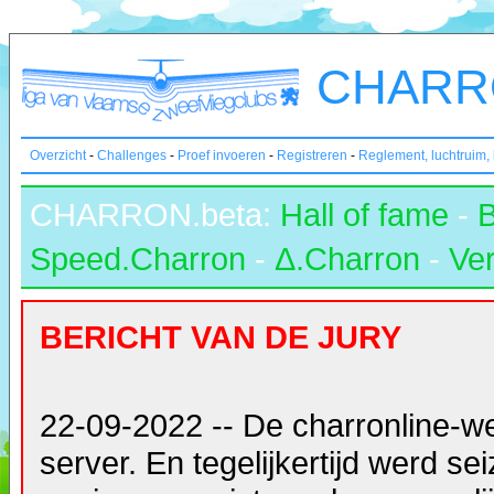
CHARRO
Overzicht
-
Challenges
-
Proef invoeren
-
Registreren
-
Reglement, luchtruim,
CHARRON.beta:
Hall of fame
-
Speed.Charron
-
Δ.Charron
-
Ver
BERICHT VAN DE JURY
22-09-2022 -- De charronline-w
server. En tegelijkertijd werd s