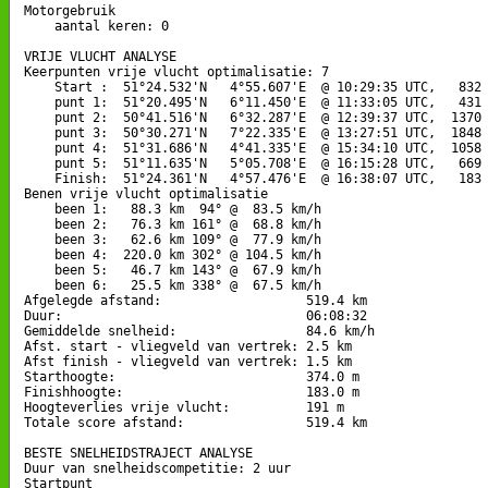
Motorgebruik

    aantal keren: 0

VRIJE VLUCHT ANALYSE

Keerpunten vrije vlucht optimalisatie: 7

    Start :  51°24.532'N   4°55.607'E  @ 10:29:35 UTC,   832 
    punt 1:  51°20.495'N   6°11.450'E  @ 11:33:05 UTC,   431 
    punt 2:  50°41.516'N   6°32.287'E  @ 12:39:37 UTC,  1370 
    punt 3:  50°30.271'N   7°22.335'E  @ 13:27:51 UTC,  1848 
    punt 4:  51°31.686'N   4°41.335'E  @ 15:34:10 UTC,  1058 
    punt 5:  51°11.635'N   5°05.708'E  @ 16:15:28 UTC,   669 
    Finish:  51°24.361'N   4°57.476'E  @ 16:38:07 UTC,   183 
Benen vrije vlucht optimalisatie

    been 1:   88.3 km  94° @  83.5 km/h

    been 2:   76.3 km 161° @  68.8 km/h

    been 3:   62.6 km 109° @  77.9 km/h

    been 4:  220.0 km 302° @ 104.5 km/h

    been 5:   46.7 km 143° @  67.9 km/h

    been 6:   25.5 km 338° @  67.5 km/h

Afgelegde afstand:                   519.4 km

Duur:                                06:08:32

Gemiddelde snelheid:                 84.6 km/h

Afst. start - vliegveld van vertrek: 2.5 km

Afst finish - vliegveld van vertrek: 1.5 km

Starthoogte:                         374.0 m

Finishhoogte:                        183.0 m

Hoogteverlies vrije vlucht:          191 m

Totale score afstand:                519.4 km

BESTE SNELHEIDSTRAJECT ANALYSE

Duur van snelheidscompetitie: 2 uur 

Startpunt
