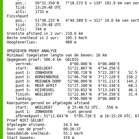
    pos.:    50°31.350'N   7°18.573'E = 119° 191.9 km van ver
    tijd:    13:29:48 UTC

    alti:    1733 m

Finishpunt

    pos.:    51°30.225'N   4°44.589'E = 311° 19.0 km van vert
    tijd:    15:29:48 UTC

    alti:    744 m

Grootste afstand in 2 uur: 210.6 km

Beste snelheid in 2 uur:   105.3 km/h

Hoogteverlies:             989 m

OPGEGEVEN PROEF ANALYSE

Minimaal toegelaten lengte van de benen: 10 km

Opgegeven proef: 500.4 km  GELDIG

    vertrek:                 0°00.000'N   0°00.000'E

    start:   WEELDE07       51°22.867'N   4°54.250'E

    punt 1:  ZONHOVEN       51°00.728'N   5°22.287'E    52.5 
    punt 2:  BORKENBERGE    51°46.750'N   7°17.120'E   158.2 
    punt 3:  MEEUWEN DORP   51°06.009'N   5°31.112'E   144.2 
    punt 4:  MEER AFRIT     51°27.200'N   4°43.330'E    68.1 
    punt 5:  KEIHEUVEL      51°10.852'N   5°13.245'E    46.1 
    finish:  WEELDE07       51°22.867'N   4°54.250'E    31.4 
    landing:                 0°00.000'N   0°00.000'E

Keerpunten gerond en afgelegde afstand

    start:   WEELDE07       @ 15:48:52 UTC,   556 m

    punt 1:  ZONHOVEN       niet gerond

    afbreekpunt: 51°11.643'N   5°05.726'E  @ 16:15:29 UTC, 67
Proef NIET GELUKT

Afgelegde afstand:        24.5 km

Duur van de proef:        00:26:37

Gemiddelde snelheid:      55.2 km/h

Start hoogte:             374 m
