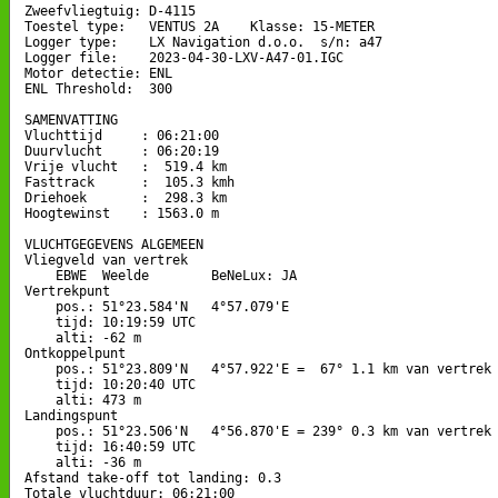
Zweefvliegtuig: D-4115

Toestel type:   VENTUS 2A    Klasse: 15-METER

Logger type:    LX Navigation d.o.o.  s/n: a47

Logger file:    2023-04-30-LXV-A47-01.IGC

Motor detectie: ENL

ENL Threshold:  300

SAMENVATTING

Vluchttijd     : 06:21:00

Duurvlucht     : 06:20:19

Vrije vlucht   :  519.4 km

Fasttrack      :  105.3 kmh

Driehoek       :  298.3 km

Hoogtewinst    : 1563.0 m

VLUCHTGEGEVENS ALGEMEEN

Vliegveld van vertrek

    EBWE  Weelde        BeNeLux: JA

Vertrekpunt 

    pos.: 51°23.584'N   4°57.079'E

    tijd: 10:19:59 UTC

    alti: -62 m

Ontkoppelpunt

    pos.: 51°23.809'N   4°57.922'E =  67° 1.1 km van vertrek

    tijd: 10:20:40 UTC

    alti: 473 m

Landingspunt 

    pos.: 51°23.506'N   4°56.870'E = 239° 0.3 km van vertrek

    tijd: 16:40:59 UTC

    alti: -36 m

Afstand take-off tot landing: 0.3

Totale vluchtduur: 06:21:00
