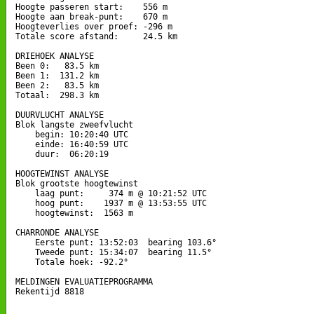
Hoogte passeren start:    556 m

Hoogte aan break-punt:    670 m

Hoogteverlies over proef: -296 m

Totale score afstand:     24.5 km

DRIEHOEK ANALYSE

Been 0:   83.5 km

Been 1:  131.2 km

Been 2:   83.5 km

Totaal:  298.3 km

DUURVLUCHT ANALYSE

Blok langste zweefvlucht

    begin: 10:20:40 UTC

    einde: 16:40:59 UTC

    duur:  06:20:19

HOOGTEWINST ANALYSE

Blok grootste hoogtewinst

    laag punt:     374 m @ 10:21:52 UTC

    hoog punt:    1937 m @ 13:53:55 UTC

    hoogtewinst:  1563 m

CHARRONDE ANALYSE

    Eerste punt: 13:52:03  bearing 103.6°

    Tweede punt: 15:34:07  bearing 11.5°

    Totale hoek: -92.2°

MELDINGEN EVALUATIEPROGRAMMA

Rekentijd 8818
