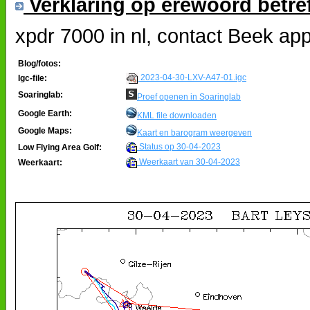
Verklaring op erewoord betre
xpdr 7000 in nl, contact Beek a
Blog/fotos:
2023-04-30-LXV-A47-01.igc
Igc-file:
Soaringlab:
Proef openen in Soaringlab
Google Earth:
KML file downloaden
Google Maps:
Kaart en barogram weergeven
Status op 30-04-2023
Low Flying Area Golf:
Weerkaart van 30-04-2023
Weerkaart: