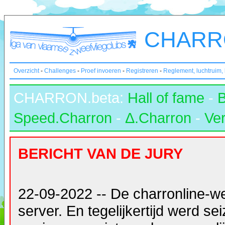
CHARRO
Overzicht
-
Challenges
-
Proef invoeren
-
Registreren
-
Reglement, luchtruim,
CHARRON.beta:
Hall of fame
-
Speed.Charron
-
Δ.Charron
-
Ver
BERICHT VAN DE JURY
22-09-2022 -- De charronline-w
server. En tegelijkertijd werd s