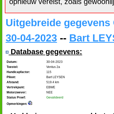
opnieuw vereist, zoals gewoonlij
Uitgebreide gegevens
30-04-2023
--
Bart LE
Database gegevens:
Datum:
30-04-2023
Toestel:
Ventus 2a
Handicapfactor:
115
Piloot:
Bart LEYSEN
Afstand:
519.4 km
Vertrekpunt:
EBWE
Motorzwever:
NEE
Status Proef:
Gevalideerd
Opmerkingen: