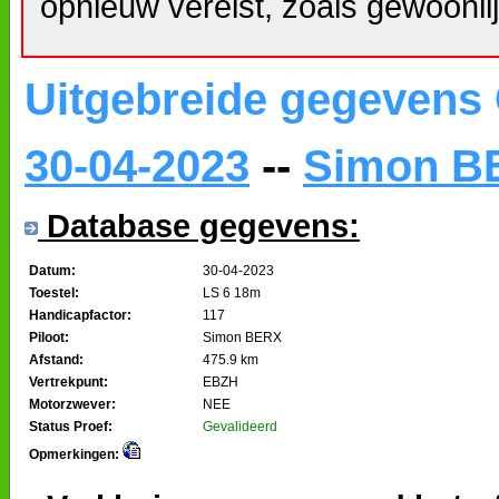
opnieuw vereist, zoals gewoonlij
Uitgebreide gegevens
30-04-2023
--
Simon B
Database gegevens:
Datum:
30-04-2023
Toestel:
LS 6 18m
Handicapfactor:
117
Piloot:
Simon BERX
Afstand:
475.9 km
Vertrekpunt:
EBZH
Motorzwever:
NEE
Status Proef:
Gevalideerd
Opmerkingen: