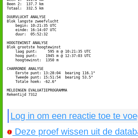
Been 2:  137.7 km

Totaal:  332.5 km

DUURVLUCHT ANALYSE

Blok langste zweefvlucht

    begin: 10:21:35 UTC

    einde: 16:14:07 UTC

    duur:  05:52:32

HOOGTEWINST ANALYSE

Blok grootste hoogtewinst

    laag punt:     595 m @ 10:21:35 UTC

    hoog punt:    1945 m @ 12:37:03 UTC

    hoogtewinst:  1350 m

CHARRONDE ANALYSE

    Eerste punt: 13:28:04  bearing 116.1°

    Tweede punt: 15:51:54  bearing 53.5°

    Totale hoek: -62.6°

MELDINGEN EVALUATIEPROGRAMMA

Rekentijd 7312

Log in om een reactie toe te vo
Deze proef wissen uit de data