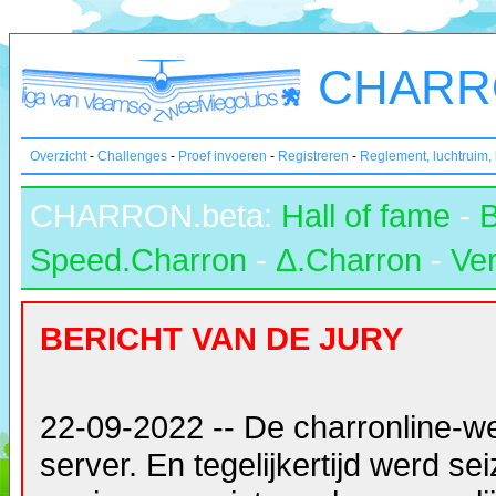
CHARRO
Overzicht
-
Challenges
-
Proef invoeren
-
Registreren
-
Reglement, luchtruim,
CHARRON.beta:
Hall of fame
-
Speed.Charron
-
Δ.Charron
-
Ver
BERICHT VAN DE JURY
22-09-2022 -- De charronline-w
server. En tegelijkertijd werd s