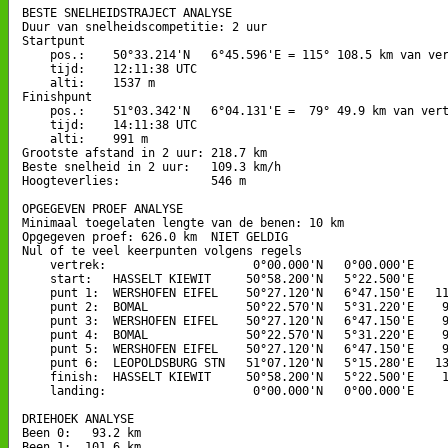
BESTE SNELHEIDSTRAJECT ANALYSE

Duur van snelheidscompetitie: 2 uur 

Startpunt

    pos.:    50°33.214'N   6°45.596'E = 115° 108.5 km van ver
    tijd:    12:11:38 UTC

    alti:    1537 m

Finishpunt

    pos.:    51°03.342'N   6°04.131'E =  79° 49.9 km van vert
    tijd:    14:11:38 UTC

    alti:    991 m

Grootste afstand in 2 uur: 218.7 km

Beste snelheid in 2 uur:   109.3 km/h

Hoogteverlies:             546 m

OPGEGEVEN PROEF ANALYSE

Minimaal toegelaten lengte van de benen: 10 km

Opgegeven proef: 626.0 km  NIET GELDIG

Nul of te veel keerpunten volgens regels

    vertrek:                     0°00.000'N   0°00.000'E

    start:   HASSELT KIEWIT     50°58.200'N   5°22.500'E

    punt 1:  WERSHOFEN EIFEL    50°27.120'N   6°47.150'E   11
    punt 2:  BOMAL              50°22.570'N   5°31.220'E    9
    punt 3:  WERSHOFEN EIFEL    50°27.120'N   6°47.150'E    9
    punt 4:  BOMAL              50°22.570'N   5°31.220'E    9
    punt 5:  WERSHOFEN EIFEL    50°27.120'N   6°47.150'E    9
    punt 6:  LEOPOLDSBURG STN   51°07.120'N   5°15.280'E   13
    finish:  HASSELT KIEWIT     50°58.200'N   5°22.500'E    1
    landing:                     0°00.000'N   0°00.000'E

DRIEHOEK ANALYSE

Been 0:   93.2 km

Been 1:  101.6 km
