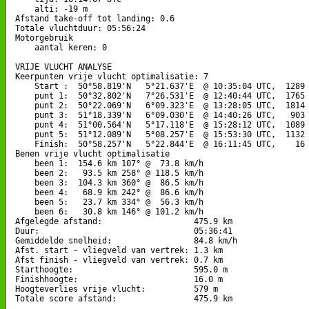
    alti: -19 m

Afstand take-off tot landing: 0.6

Totale vluchtduur: 05:56:24

Motorgebruik

    aantal keren: 0

VRIJE VLUCHT ANALYSE

Keerpunten vrije vlucht optimalisatie: 7

    Start :  50°58.819'N   5°21.637'E  @ 10:35:04 UTC,  1289 
    punt 1:  50°32.802'N   7°26.531'E  @ 12:40:44 UTC,  1765 
    punt 2:  50°22.069'N   6°09.323'E  @ 13:28:05 UTC,  1814 
    punt 3:  51°18.339'N   6°09.030'E  @ 14:40:26 UTC,   903 
    punt 4:  51°00.564'N   5°17.118'E  @ 15:28:12 UTC,  1089 
    punt 5:  51°12.089'N   5°08.257'E  @ 15:53:30 UTC,  1132 
    Finish:  50°58.257'N   5°22.844'E  @ 16:11:45 UTC,    16 
Benen vrije vlucht optimalisatie

    been 1:  154.6 km 107° @  73.8 km/h

    been 2:   93.5 km 258° @ 118.5 km/h

    been 3:  104.3 km 360° @  86.5 km/h

    been 4:   68.9 km 242° @  86.6 km/h

    been 5:   23.7 km 334° @  56.3 km/h

    been 6:   30.8 km 146° @ 101.2 km/h

Afgelegde afstand:                   475.9 km

Duur:                                05:36:41

Gemiddelde snelheid:                 84.8 km/h

Afst. start - vliegveld van vertrek: 1.3 km

Afst finish - vliegveld van vertrek: 0.7 km

Starthoogte:                         595.0 m

Finishhoogte:                        16.0 m

Hoogteverlies vrije vlucht:          579 m

Totale score afstand:                475.9 km
