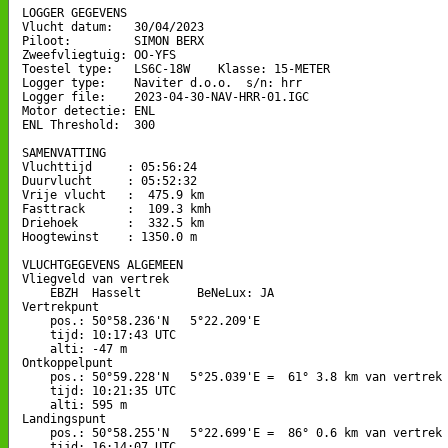
LOGGER GEGEVENS

Vlucht datum:   30/04/2023

Piloot:         SIMON BERX

Zweefvliegtuig: OO-YFS

Toestel type:   LS6C-18W    Klasse: 15-METER

Logger type:    Naviter d.o.o.  s/n: hrr

Logger file:    2023-04-30-NAV-HRR-01.IGC

Motor detectie: ENL

ENL Threshold:  300

SAMENVATTING

Vluchttijd     : 05:56:24

Duurvlucht     : 05:52:32

Vrije vlucht   :  475.9 km

Fasttrack      :  109.3 kmh

Driehoek       :  332.5 km

Hoogtewinst    : 1350.0 m

VLUCHTGEGEVENS ALGEMEEN

Vliegveld van vertrek

    EBZH  Hasselt        BeNeLux: JA

Vertrekpunt 

    pos.: 50°58.236'N   5°22.209'E

    tijd: 10:17:43 UTC

    alti: -47 m

Ontkoppelpunt

    pos.: 50°59.228'N   5°25.039'E =  61° 3.8 km van vertrek

    tijd: 10:21:35 UTC

    alti: 595 m

Landingspunt 

    pos.: 50°58.255'N   5°22.699'E =  86° 0.6 km van vertrek

    tijd: 16:14:07 UTC
