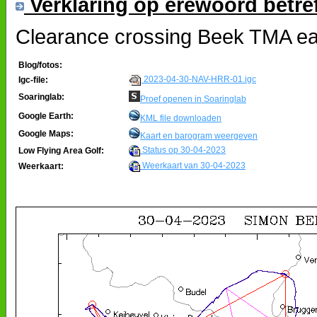
Verklaring op erewoord betre
Clearance crossing Beek TMA e
Blog/fotos:
2023-04-30-NAV-HRR-01.igc
Igc-file:
Soaringlab:
Proef openen in Soaringlab
Google Earth:
KML file downloaden
Google Maps:
Kaart en barogram weergeven
Status op 30-04-2023
Low Flying Area Golf:
Weerkaart van 30-04-2023
Weerkaart: