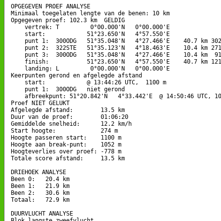
OPGEGEVEN PROEF ANALYSE

Minimaal toegelaten lengte van de benen: 10 km

Opgegeven proef: 102.3 km  GELDIG

    vertrek: T         0°00.000'N   0°00.000'E

    start:            51°23.650'N   4°57.550'E

    punt 1:  300ODG   51°35.048'N   4°27.466'E    40.7 km 302
    punt 2:  322STE   51°35.123'N   4°18.463'E    10.4 km 271
    punt 3:  300ODG   51°35.048'N   4°27.466'E    10.4 km  91
    finish:           51°23.650'N   4°57.550'E    40.7 km 121
    landing: L         0°00.000'N   0°00.000'E

Keerpunten gerond en afgelegde afstand

    start:            @ 13:44:26 UTC,  1100 m

    punt 1:  300ODG   niet gerond

    afbreekpunt: 51°20.842'N   4°33.442'E  @ 14:50:46 UTC, 10
Proef NIET GELUKT

Afgelegde afstand:        13.5 km

Duur van de proef:        01:06:20

Gemiddelde snelheid:      12.2 km/h

Start hoogte:             274 m

Hoogte passeren start:    1100 m

Hoogte aan break-punt:    1052 m

Hoogteverlies over proef: -778 m

Totale score afstand:     13.5 km

DRIEHOEK ANALYSE

Been 0:   20.4 km

Been 1:   21.9 km

Been 2:   30.6 km

Totaal:   72.9 km

DUURVLUCHT ANALYSE

Blok langste zweefvlucht
