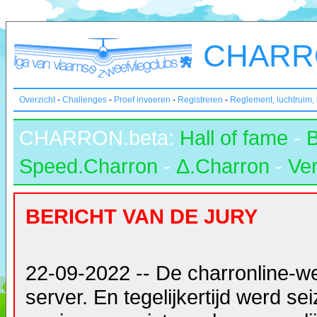
CHARRO
Overzicht
-
Challenges
-
Proef invoeren
-
Registreren
-
Reglement, luchtruim,
CHARRON.beta:
Hall of fame
-
Speed.Charron
-
Δ.Charron
-
Ver
BERICHT VAN DE JURY
22-09-2022 -- De charronline-w
server. En tegelijkertijd werd s