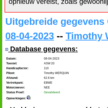
opnieuw vereist, zoals gewoonlij
Uitgebreide gegevens
08-04-2023
--
Timothy
Database gegevens:
Datum:
08-04-2023
Toestel:
ASW 20
Handicapfactor:
110
Piloot:
Timothy WERQUIN
Afstand:
62.6 km
Vertrekpunt:
EBWE
Motorzwever:
NEE
Status Proef:
Gevalideerd
Opmerkingen: