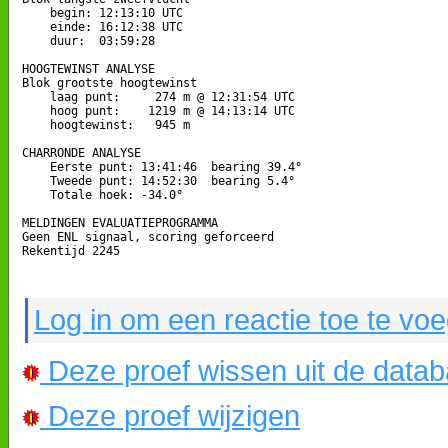
    begin: 12:13:10 UTC

    einde: 16:12:38 UTC

    duur:  03:59:28

HOOGTEWINST ANALYSE

Blok grootste hoogtewinst

    laag punt:     274 m @ 12:31:54 UTC

    hoog punt:    1219 m @ 14:13:14 UTC

    hoogtewinst:   945 m

CHARRONDE ANALYSE

    Eerste punt: 13:41:46  bearing 39.4°

    Tweede punt: 14:52:30  bearing 5.4°

    Totale hoek: -34.0°

MELDINGEN EVALUATIEPROGRAMMA

Geen ENL signaal, scoring geforceerd

Rekentijd 2245

Log in om een reactie toe te vo
Deze proef wissen uit de data
Deze proef wijzigen