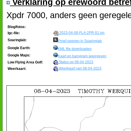
Verklaring op erewoord betre
Xpdr 7000, anders geen geregele
Blog/fotos:
2023-04-08-FLA-2PR-01.igc
Igc-file:
Soaringlab:
Proef openen in Soaringlab
Google Earth:
KML file downloaden
Google Maps:
Kaart en barogram weergeven
Status op 08-04-2023
Low Flying Area Golf:
Weerkaart van 08-04-2023
Weerkaart: