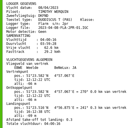
LOGGER GEGEVENS

Vlucht datum:   08/04/2023

Piloot:         TIMOTHY WERQUIN

Zweefvliegtuig: DKFND

Toestel type:   DUODISCUS T (PAS)    Klasse: 

Logger type:    Flarm  s/n: 2pr

Logger file:    2023-04-08-FLA-2PR-01.IGC

Motor detectie: Geen

SAMENVATTING

Vluchttijd     : 04:00:16

Duurvlucht     : 03:59:28

Vrije vlucht   :   62.6 km

Fasttrack      :   29.2 kmh

VLUCHTGEGEVENS ALGEMEEN

Vliegveld van vertrek

    EBWE  Weelde        BeNeLux: JA

Vertrekpunt 

    pos.: 51°23.582'N   4°57.067'E

    tijd: 12:12:22 UTC

    alti: -66 m

Ontkoppelpunt

    pos.: 51°23.582'N   4°57.067'E = 270° 0.0 km van vertrek

    tijd: 12:12:22 UTC

    alti: -66 m

Landingspunt 

    pos.: 51°23.516'N   4°56.875'E = 241° 0.3 km van vertrek

    tijd: 16:12:38 UTC

    alti: -69 m

Afstand take-off tot landing: 0.3

Totale vluchtduur: 04:00:16
