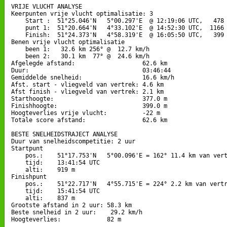
VRIJE VLUCHT ANALYSE

Keerpunten vrije vlucht optimalisatie: 3

    Start :  51°25.046'N   5°00.297'E  @ 12:19:06 UTC,   478 
    punt 1:  51°20.664'N   4°33.102'E  @ 14:52:30 UTC,  1166 
    Finish:  51°24.373'N   4°58.319'E  @ 16:05:50 UTC,   399 
Benen vrije vlucht optimalisatie

    been 1:   32.6 km 256° @  12.7 km/h

    been 2:   30.1 km  77° @  24.6 km/h

Afgelegde afstand:                   62.6 km

Duur:                                03:46:44

Gemiddelde snelheid:                 16.6 km/h

Afst. start - vliegveld van vertrek: 4.6 km

Afst finish - vliegveld van vertrek: 2.1 km

Starthoogte:                         377.0 m

Finishhoogte:                        399.0 m

Hoogteverlies vrije vlucht:          -22 m

Totale score afstand:                62.6 km

BESTE SNELHEIDSTRAJECT ANALYSE

Duur van snelheidscompetitie: 2 uur 

Startpunt

    pos.:    51°17.753'N   5°00.096'E = 162° 11.4 km van vert
    tijd:    13:41:54 UTC

    alti:    919 m

Finishpunt

    pos.:    51°22.717'N   4°55.715'E = 224° 2.2 km van vertr
    tijd:    15:41:54 UTC

    alti:    837 m

Grootste afstand in 2 uur: 58.3 km

Beste snelheid in 2 uur:    29.2 km/h

Hoogteverlies:             82 m
