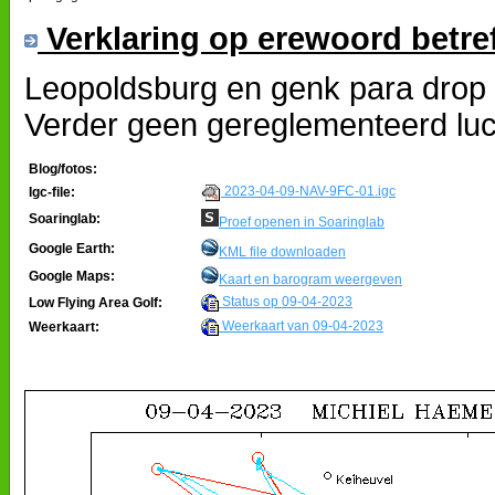
Verklaring op erewoord betre
Leopoldsburg en genk para drop ui
Verder geen gereglementeerd luc
Blog/fotos:
2023-04-09-NAV-9FC-01.igc
Igc-file:
Soaringlab:
Proef openen in Soaringlab
Google Earth:
KML file downloaden
Google Maps:
Kaart en barogram weergeven
Status op 09-04-2023
Low Flying Area Golf:
Weerkaart van 09-04-2023
Weerkaart: