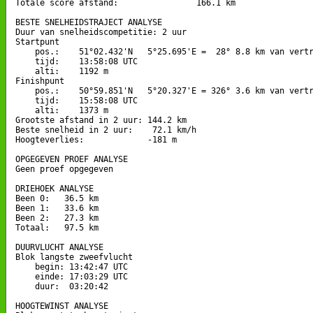
Totale score afstand:                166.1 km

BESTE SNELHEIDSTRAJECT ANALYSE

Duur van snelheidscompetitie: 2 uur 

Startpunt

    pos.:    51°02.432'N   5°25.695'E =  28° 8.8 km van vertr
    tijd:    13:58:08 UTC

    alti:    1192 m

Finishpunt

    pos.:    50°59.851'N   5°20.327'E = 326° 3.6 km van vertr
    tijd:    15:58:08 UTC

    alti:    1373 m

Grootste afstand in 2 uur: 144.2 km

Beste snelheid in 2 uur:    72.1 km/h

Hoogteverlies:             -181 m

OPGEGEVEN PROEF ANALYSE

Geen proef opgegeven

DRIEHOEK ANALYSE

Been 0:   36.5 km

Been 1:   33.6 km

Been 2:   27.3 km

Totaal:   97.5 km

DUURVLUCHT ANALYSE

Blok langste zweefvlucht

    begin: 13:42:47 UTC

    einde: 17:03:29 UTC

    duur:  03:20:42

HOOGTEWINST ANALYSE
