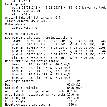
    alti: 262 m

Landingspunt 

    pos.: 50°58.242'N   5°22.693'E =  89° 0.7 km van vertrek

    tijd: 17:03:29 UTC

    alti: -44 m

Afstand take-off tot landing: 0.7

Totale vluchtduur: 03:21:19

Motorgebruik

    aantal keren: 0

VRIJE VLUCHT ANALYSE

Keerpunten vrije vlucht optimalisatie: 6

    Start :  50°58.313'N   5°22.888'E  @ 13:42:53 UTC,   246 
    punt 1:  51°11.283'N   5°09.884'E  @ 14:18:05 UTC,  1301 
    punt 2:  50°56.447'N   5°25.224'E  @ 14:39:38 UTC,  1395 
    punt 3:  51°06.705'N   5°35.727'E  @ 14:57:17 UTC,  1344 
    punt 4:  51°10.940'N   5°04.981'E  @ 15:38:44 UTC,  1411 
    Finish:  50°56.436'N   5°36.340'E  @ 16:17:05 UTC,  1221 
Benen vrije vlucht optimalisatie

    been 1:   28.4 km 328° @  48.5 km/h

    been 2:   32.8 km 147° @  91.4 km/h

    been 3:   22.6 km  33° @  77.0 km/h

    been 4:   36.7 km 283° @  53.1 km/h

    been 5:   45.4 km 126° @  71.1 km/h

Afgelegde afstand:                   166.1 km

Duur:                                02:34:12

Gemiddelde snelheid:                 64.6 km/h

Afst. start - vliegveld van vertrek: 0.9 km

Afst finish - vliegveld van vertrek: 17.0 km

Starthoogte:                         262.0 m

Finishhoogte:                        1221.0 m

Hoogteverlies vrije vlucht:          -959 m
