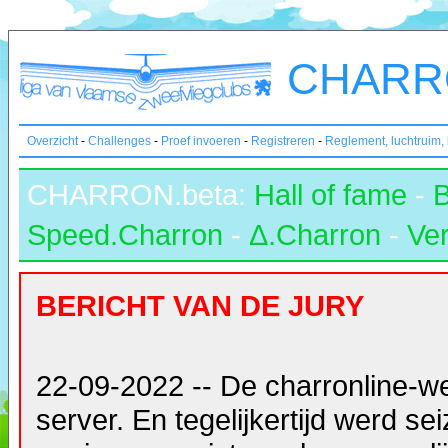
CHARRO
Overzicht
-
Challenges
-
Proef invoeren
-
Registreren
-
Reglement, luchtruim,
CHARRON.beta:
Hall of fame
-
Speed.Charron
-
Δ.Charron
-
Ver
BERICHT VAN DE JURY
22-09-2022 -- De charronline-w
server. En tegelijkertijd werd s