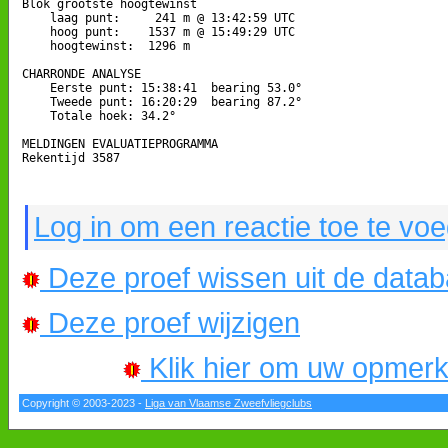
Blok grootste hoogtewinst

    laag punt:     241 m @ 13:42:59 UTC

    hoog punt:    1537 m @ 15:49:29 UTC

    hoogtewinst:  1296 m

CHARRONDE ANALYSE

    Eerste punt: 15:38:41  bearing 53.0°

    Tweede punt: 16:20:29  bearing 87.2°

    Totale hoek: 34.2°

MELDINGEN EVALUATIEPROGRAMMA

Rekentijd 3587

Log in om een reactie toe te vo
Deze proef wissen uit de data
Deze proef wijzigen
Klik hier om uw opmerkin
Copyright © 2003-2023 -
Liga van Vlaamse Zweefvliegclubs