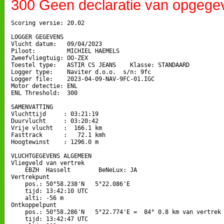
300 Geen declaratie van opgege
Scoring versie: 20.02

LOGGER GEGEVENS

Vlucht datum:   09/04/2023

Piloot:         MICHIEL HAEMELS

Zweefvliegtuig: OO-ZEX

Toestel type:   ASTIR CS JEANS    Klasse: STANDAARD

Logger type:    Naviter d.o.o.  s/n: 9fc

Logger file:    2023-04-09-NAV-9FC-01.IGC

Motor detectie: ENL

ENL Threshold:  300

SAMENVATTING

Vluchttijd     : 03:21:19

Duurvlucht     : 03:20:42

Vrije vlucht   :  166.1 km

Fasttrack      :   72.1 kmh

Hoogtewinst    : 1296.0 m

VLUCHTGEGEVENS ALGEMEEN

Vliegveld van vertrek

    EBZH  Hasselt        BeNeLux: JA

Vertrekpunt 

    pos.: 50°58.238'N   5°22.086'E

    tijd: 13:42:10 UTC

    alti: -56 m

Ontkoppelpunt

    pos.: 50°58.286'N   5°22.774'E =  84° 0.8 km van vertrek

    tijd: 13:42:47 UTC
