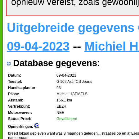
opnieuw vereist, zoals gewoonlij
Uitgebreide gegevens
09-04-2023
--
Michiel
Database gegevens:
Datum:
09-04-2023
Toestel:
G 102 Astir CS Jeans
Handicapfactor:
93
Piloot:
Michiel HAEMELS
Afstand:
166.1 km
Vertrekpunt:
EBZH
Motorzwever:
NEE
Status Proef:
Gevalideerd
Opmerkingen:
breed lokaal gebleven want was 8 maanden geleden... straatjes op en af Eers
pad gegaan