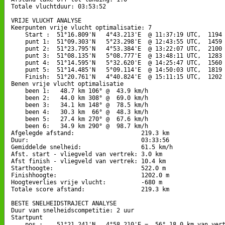
Totale vluchtduur: 03:53:52

VRIJE VLUCHT ANALYSE

Keerpunten vrije vlucht optimalisatie: 7

    Start :  51°16.809'N   4°43.213'E  @ 11:37:19 UTC,  1194 
    punt 1:  51°09.303'N   5°23.298'E  @ 12:43:55 UTC,  1459 
    punt 2:  51°23.795'N   4°53.384'E  @ 13:22:07 UTC,  2100 
    punt 3:  51°08.135'N   5°08.777'E  @ 13:48:11 UTC,  1283 
    punt 4:  51°14.595'N   5°32.620'E  @ 14:25:47 UTC,  1560 
    punt 5:  51°14.485'N   5°09.114'E  @ 14:50:03 UTC,  1819 
    Finish:  51°20.761'N   4°40.824'E  @ 15:11:15 UTC,  1202 
Benen vrije vlucht optimalisatie

    been 1:   48.7 km 106° @  43.9 km/h

    been 2:   44.0 km 308° @  69.0 km/h

    been 3:   34.1 km 148° @  78.5 km/h

    been 4:   30.3 km  66° @  48.3 km/h

    been 5:   27.4 km 270° @  67.6 km/h

    been 6:   34.9 km 290° @  98.7 km/h

Afgelegde afstand:                   219.3 km

Duur:                                03:33:56

Gemiddelde snelheid:                 61.5 km/h

Afst. start - vliegveld van vertrek: 3.0 km

Afst finish - vliegveld van vertrek: 10.4 km

Starthoogte:                         522.0 m

Finishhoogte:                        1202.0 m

Hoogteverlies vrije vlucht:          -680 m

Totale score afstand:                219.3 km

BESTE SNELHEIDSTRAJECT ANALYSE

Duur van snelheidscompetitie: 2 uur 

Startpunt

    pos.:    51°21.241'N   4°58.210'E =  56° 18.0 km van vert