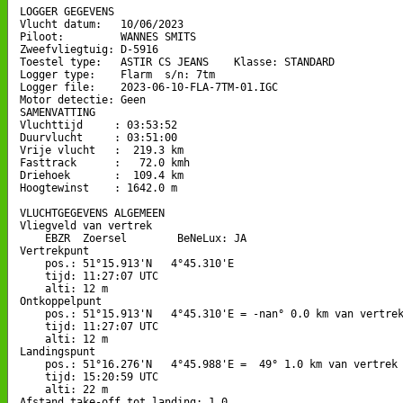
LOGGER GEGEVENS

Vlucht datum:   10/06/2023

Piloot:         WANNES SMITS

Zweefvliegtuig: D-5916

Toestel type:   ASTIR CS JEANS    Klasse: STANDARD

Logger type:    Flarm  s/n: 7tm

Logger file:    2023-06-10-FLA-7TM-01.IGC

Motor detectie: Geen

SAMENVATTING

Vluchttijd     : 03:53:52

Duurvlucht     : 03:51:00

Vrije vlucht   :  219.3 km

Fasttrack      :   72.0 kmh

Driehoek       :  109.4 km

Hoogtewinst    : 1642.0 m

VLUCHTGEGEVENS ALGEMEEN

Vliegveld van vertrek

    EBZR  Zoersel        BeNeLux: JA

Vertrekpunt 

    pos.: 51°15.913'N   4°45.310'E

    tijd: 11:27:07 UTC

    alti: 12 m

Ontkoppelpunt

    pos.: 51°15.913'N   4°45.310'E = -nan° 0.0 km van vertrek
    tijd: 11:27:07 UTC

    alti: 12 m

Landingspunt 

    pos.: 51°16.276'N   4°45.988'E =  49° 1.0 km van vertrek

    tijd: 15:20:59 UTC

    alti: 22 m

Afstand take-off tot landing: 1.0
