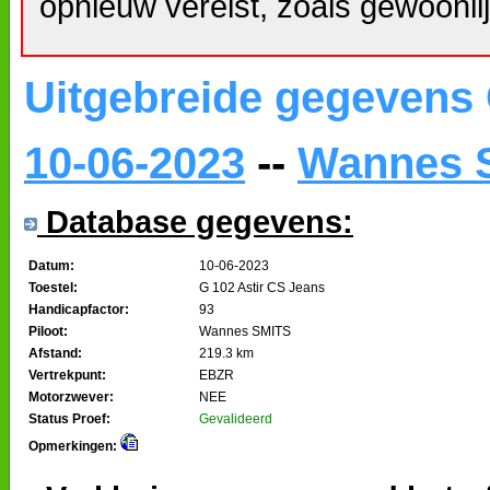
opnieuw vereist, zoals gewoonlij
Uitgebreide gegevens
10-06-2023
--
Wannes 
Database gegevens:
Datum:
10-06-2023
Toestel:
G 102 Astir CS Jeans
Handicapfactor:
93
Piloot:
Wannes SMITS
Afstand:
219.3 km
Vertrekpunt:
EBZR
Motorzwever:
NEE
Status Proef:
Gevalideerd
Opmerkingen: