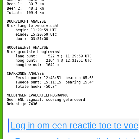
Been 1:   30.7 km

Been 2:   48.1 km

Totaal:  109.4 km

DUURVLUCHT ANALYSE

Blok langste zweefvlucht

    begin: 11:29:59 UTC

    einde: 15:20:59 UTC

    duur:  03:51:00

HOOGTEWINST ANALYSE

Blok grootste hoogtewinst

    laag punt:     522 m @ 11:29:59 UTC

    hoog punt:    2164 m @ 12:31:51 UTC

    hoogtewinst:  1642 m

CHARRONDE ANALYSE

    Eerste punt: 12:43:51  bearing 65.6°

    Tweede punt: 15:11:15  bearing 15.4°

    Totale hoek: -50.3°

MELDINGEN EVALUATIEPROGRAMMA

Geen ENL signaal, scoring geforceerd

Rekentijd 7436

Log in om een reactie toe te vo