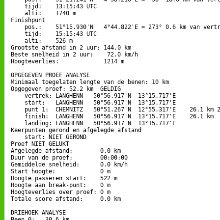
    tijd:    13:15:43 UTC

    alti:    1740 m

Finishpunt

    pos.:    51°15.930'N   4°44.822'E = 273° 0.6 km van vertr
    tijd:    15:15:43 UTC

    alti:    526 m

Grootste afstand in 2 uur: 144.0 km

Beste snelheid in 2 uur:    72.0 km/h

Hoogteverlies:             1214 m

OPGEGEVEN PROEF ANALYSE

Minimaal toegelaten lengte van de benen: 10 km

Opgegeven proef: 52.2 km  GELDIG

    vertrek: LANGHENN   50°56.917'N  13°15.717'E

    start:   LANGHENN   50°56.917'N  13°15.717'E

    punt 1:  CHEMNITZ   50°51.267'N  12°55.317'E    26.1 km 2
    finish:  LANGHENN   50°56.917'N  13°15.717'E    26.1 km  
    landing: LANGHENN   50°56.917'N  13°15.717'E

Keerpunten gerond en afgelegde afstand

    start: NIET GEROND

Proef NIET GELUKT

Afgelegde afstand:        0.0 km

Duur van de proef:        00:00:00

Gemiddelde snelheid:      0.0 km/h

Start hoogte:             0 m

Hoogte passeren start:    522 m

Hoogte aan break-punt:    0 m

Hoogteverlies over proef: 0 m

Totale score afstand:     0.0 km

DRIEHOEK ANALYSE

Been 0:   30.6 km
