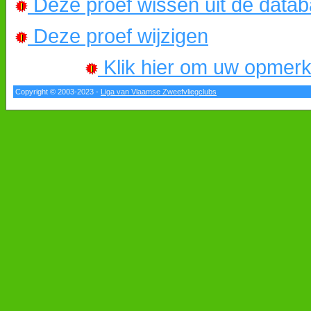
Deze proef wissen uit de data
Deze proef wijzigen
Klik hier om uw opmerkin
Copyright © 2003-2023 -
Liga van Vlaamse Zweefvliegclubs