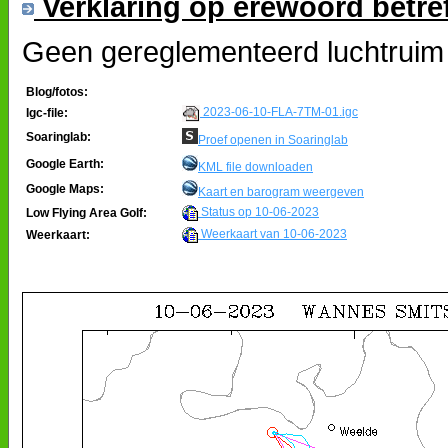
Verklaring op erewoord betre
Geen gereglementeerd luchtruim 
Blog/fotos:
2023-06-10-FLA-7TM-01.igc
Igc-file:
Soaringlab:
Proef openen in Soaringlab
Google Earth:
KML file downloaden
Google Maps:
Kaart en barogram weergeven
Status op 10-06-2023
Low Flying Area Golf:
Weerkaart van 10-06-2023
Weerkaart: