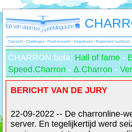
CHARRO
Overzicht
-
Challenges
-
Proef invoeren
-
Registreren
-
Reglement, luchtruim,
CHARRON.beta:
Hall of fame
-
Speed.Charron
-
Δ.Charron
-
Ver
BERICHT VAN DE JURY
22-09-2022 -- De charronline-w
server. En tegelijkertijd werd s