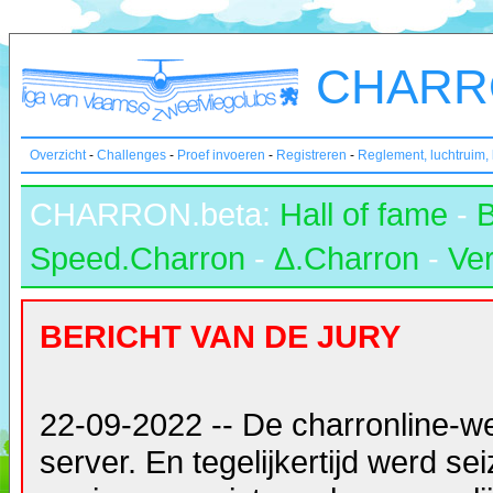
CHARRO
Overzicht
-
Challenges
-
Proef invoeren
-
Registreren
-
Reglement, luchtruim,
CHARRON.beta:
Hall of fame
-
Speed.Charron
-
Δ.Charron
-
Ver
BERICHT VAN DE JURY
22-09-2022 -- De charronline-w
server. En tegelijkertijd werd s