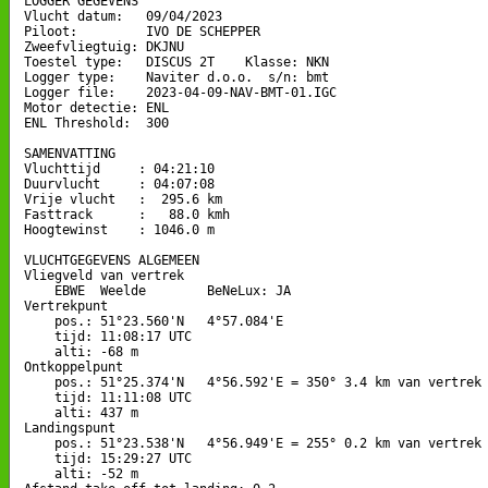
LOGGER GEGEVENS

Vlucht datum:   09/04/2023

Piloot:         IVO DE SCHEPPER

Zweefvliegtuig: DKJNU

Toestel type:   DISCUS 2T    Klasse: NKN

Logger type:    Naviter d.o.o.  s/n: bmt

Logger file:    2023-04-09-NAV-BMT-01.IGC

Motor detectie: ENL

ENL Threshold:  300

SAMENVATTING

Vluchttijd     : 04:21:10

Duurvlucht     : 04:07:08

Vrije vlucht   :  295.6 km

Fasttrack      :   88.0 kmh

Hoogtewinst    : 1046.0 m

VLUCHTGEGEVENS ALGEMEEN

Vliegveld van vertrek

    EBWE  Weelde        BeNeLux: JA

Vertrekpunt 

    pos.: 51°23.560'N   4°57.084'E

    tijd: 11:08:17 UTC

    alti: -68 m

Ontkoppelpunt

    pos.: 51°25.374'N   4°56.592'E = 350° 3.4 km van vertrek

    tijd: 11:11:08 UTC

    alti: 437 m

Landingspunt 

    pos.: 51°23.538'N   4°56.949'E = 255° 0.2 km van vertrek

    tijd: 15:29:27 UTC

    alti: -52 m
