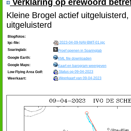
Verklaring op erewoord betre
Kleine Brogel actief uitgeluister
uitgeluisterd
Blog/fotos:
2023-04-09-NAV-BMT-01.igc
Igc-file:
Soaringlab:
Proef openen in Soaringlab
Google Earth:
KML file downloaden
Google Maps:
Kaart en barogram weergeven
Status op 09-04-2023
Low Flying Area Golf:
Weerkaart van 09-04-2023
Weerkaart: