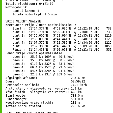
Afstand take-off tot landing: 0.2

Totale vluchtduur: 04:21:10

Motorgebruik

    aantal keren: 1

    totale motortijd: 1.5 min

VRIJE VLUCHT ANALYSE

Keerpunten vrije vlucht optimalisatie: 7

    Start :  51°24.377'N   4°58.036'E  @ 11:22:19 UTC,   733 
    punt 1:  51°10.791'N   5°02.311'E  @ 12:00:07 UTC,   733 
    punt 2:  50°56.006'N   5°21.994'E  @ 12:35:31 UTC,  1210 
    punt 3:  51°39.090'N   4°44.441'E  @ 13:40:51 UTC,  1123 
    punt 4:  51°07.575'N   5°11.535'E  @ 14:34:56 UTC,  1225 
    punt 5:  51°32.388'N   4°46.449'E  @ 15:09:28 UTC,  1050 
    Finish:  51°24.458'N   5°00.953'E  @ 15:21:41 UTC,   551 
Benen vrije vlucht optimalisatie

    been 1:   25.7 km 169° @  40.8 km/h

    been 2:   35.8 km 140° @  60.7 km/h

    been 3:   91.0 km 332° @  83.6 km/h

    been 4:   66.4 km 152° @  73.6 km/h

    been 5:   54.5 km 328° @  94.6 km/h

    been 6:   22.3 km 131° @ 109.6 km/h

Afgelegde afstand:                   295.6 km

Duur:                                03:59:22

Gemiddelde snelheid:                 74.1 km/h

Afst. start - vliegveld van vertrek: 1.9 km

Afst finish - vliegveld van vertrek: 4.8 km

Starthoogte:                         733.0 m

Finishhoogte:                        551.0 m

Hoogteverlies vrije vlucht:          182 m

Totale score afstand:                295.6 km
