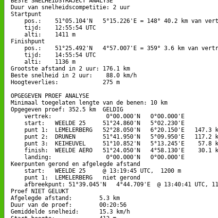
BESTE SNELHEIDSTRAJECT ANALYSE

Duur van snelheidscompetitie: 2 uur 

Startpunt

    pos.:    51°05.104'N   5°15.226'E = 148° 40.2 km van vert
    tijd:    12:55:54 UTC

    alti:    1411 m

Finishpunt

    pos.:    51°25.492'N   4°57.007'E = 359° 3.6 km van vertr
    tijd:    14:55:54 UTC

    alti:    1136 m

Grootste afstand in 2 uur: 176.1 km

Beste snelheid in 2 uur:    88.0 km/h

Hoogteverlies:             275 m

OPGEGEVEN PROEF ANALYSE

Minimaal toegelaten lengte van de benen: 10 km

Opgegeven proef: 352.5 km  GELDIG

    vertrek:                0°00.000'N   0°00.000'E

    start:   WEELDE 25     51°24.860'N   5°02.230'E

    punt 1:  LEMELERBERG   52°28.050'N   6°20.150'E   147.3 k
    punt 2:  DRUNEN        51°41.950'N   5°09.950'E   117.2 k
    punt 3:  KEIHEUVEL     51°10.852'N   5°13.245'E    57.8 k
    finish:  WEELDE AERO   51°24.050'N   4°58.130'E    30.1 k
    landing:                0°00.000'N   0°00.000'E

Keerpunten gerond en afgelegde afstand

    start:   WEELDE 25     @ 13:19:45 UTC,  1200 m

    punt 1:  LEMELERBERG   niet gerond

    afbreekpunt: 51°39.045'N   4°44.709'E  @ 13:40:41 UTC, 11
Proef NIET GELUKT

Afgelegde afstand:        5.3 km

Duur van de proef:        00:20:56

Gemiddelde snelheid:      15.3 km/h
