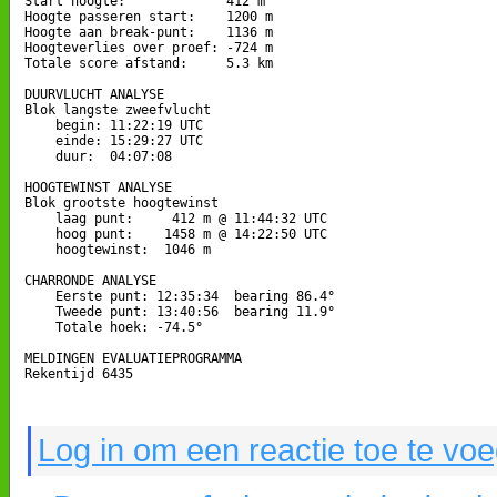
Start hoogte:             412 m

Hoogte passeren start:    1200 m

Hoogte aan break-punt:    1136 m

Hoogteverlies over proef: -724 m

Totale score afstand:     5.3 km

DUURVLUCHT ANALYSE

Blok langste zweefvlucht

    begin: 11:22:19 UTC

    einde: 15:29:27 UTC

    duur:  04:07:08

HOOGTEWINST ANALYSE

Blok grootste hoogtewinst

    laag punt:     412 m @ 11:44:32 UTC

    hoog punt:    1458 m @ 14:22:50 UTC

    hoogtewinst:  1046 m

CHARRONDE ANALYSE

    Eerste punt: 12:35:34  bearing 86.4°

    Tweede punt: 13:40:56  bearing 11.9°

    Totale hoek: -74.5°

MELDINGEN EVALUATIEPROGRAMMA

Rekentijd 6435

Log in om een reactie toe te vo