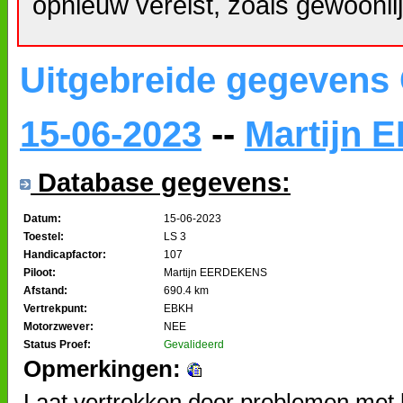
opnieuw vereist, zoals gewoonlij
Uitgebreide gegevens
15-06-2023
--
Martijn
Database gegevens:
Datum:
15-06-2023
Toestel:
LS 3
Handicapfactor:
107
Piloot:
Martijn EERDEKENS
Afstand:
690.4 km
Vertrekpunt:
EBKH
Motorzwever:
NEE
Status Proef:
Gevalideerd
Opmerkingen:
Laat vertrokken door problemen met