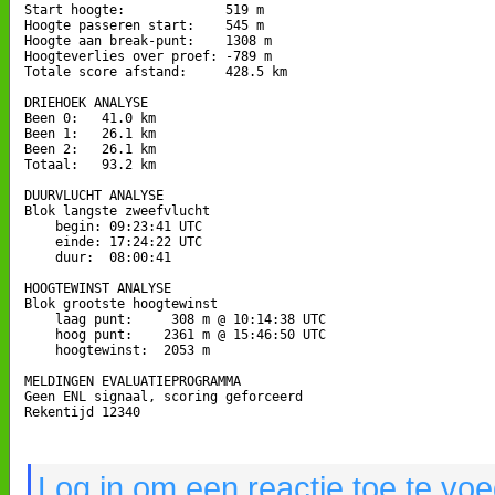
Start hoogte:             519 m

Hoogte passeren start:    545 m

Hoogte aan break-punt:    1308 m

Hoogteverlies over proef: -789 m

Totale score afstand:     428.5 km

DRIEHOEK ANALYSE

Been 0:   41.0 km

Been 1:   26.1 km

Been 2:   26.1 km

Totaal:   93.2 km

DUURVLUCHT ANALYSE

Blok langste zweefvlucht

    begin: 09:23:41 UTC

    einde: 17:24:22 UTC

    duur:  08:00:41

HOOGTEWINST ANALYSE

Blok grootste hoogtewinst

    laag punt:     308 m @ 10:14:38 UTC

    hoog punt:    2361 m @ 15:46:50 UTC

    hoogtewinst:  2053 m

MELDINGEN EVALUATIEPROGRAMMA

Geen ENL signaal, scoring geforceerd

Rekentijd 12340

Log in om een reactie toe te vo