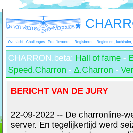
CHARRO
Overzicht
-
Challenges
-
Proef invoeren
-
Registreren
-
Reglement, luchtruim,
CHARRON.beta:
Hall of fame
-
Speed.Charron
-
Δ.Charron
-
Ver
BERICHT VAN DE JURY
22-09-2022 -- De charronline-w
server. En tegelijkertijd werd s