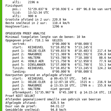
    alti:    2196 m

Finishpunt

    pos.:    51°29.037'N   6°30.936'E =  69° 96.8 km van vert
    tijd:    13:52:34 UTC

    alti:    900 m

Grootste afstand in 2 uur: 220.8 km

Beste snelheid in 2 uur:   110.4 km/h

Hoogteverlies:             1296 m

OPGEGEVEN PROEF ANALYSE

Minimaal toegelaten lengte van de benen: 10 km

Opgegeven proef: 718.1 km  GELDIG

    vertrek:               0°00.000'N   0°00.000'E

    start:   KEIHEUVEL    51°10.852'N   5°13.245'E

    punt 1:  OELDE-ELER   51°49.833'N   8°10.483'E   217.4 km
    punt 2:  MAASBREE     51°21.369'N   6°02.592'E   156.8 km
    punt 3:  HALTERN      51°43.780'N   7°10.300'E    88.6 km
    punt 4:  VENLO AER    51°21.750'N   6°12.950'E    77.9 km
    punt 5:  DINSLANAER   51°37.000'N   6°51.790'E    53.1 km
    finish:  KEIHEUVEL    51°10.852'N   5°13.245'E   124.2 km
    landing:               0°00.000'N   0°00.000'E

Keerpunten gerond en afgelegde afstand

    start:   KEIHEUVEL    @ 09:43:57 UTC,   545 m

    punt 1:  OELDE-ELER   @ 12:07:18 UTC,  1515 m :  216.9 km
    punt 2:  MAASBREE     @ 13:33:18 UTC,  1799 m :  155.8 km
    punt 3:  HALTERN      niet gerond

    afbreekpunt: 51°35.967'N   6°45.100'E  @ 14:15:14 UTC, 13
Proef NIET GELUKT

Afstanden gepenaliseerd omwille van gebruik van beercan

Afgelegde afstand:        428.5 km

Duur van de proef:        04:31:17

Gemiddelde snelheid:      94.8 km/h
