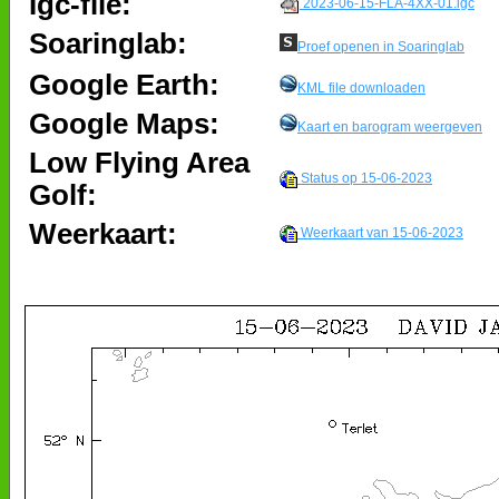
Igc-file:
2023-06-15-FLA-4XX-01.igc
Soaringlab:
Proef openen in Soaringlab
Google Earth:
KML file downloaden
Google Maps:
Kaart en barogram weergeven
Low Flying Area
Status op 15-06-2023
Golf:
Weerkaart:
Weerkaart van 15-06-2023