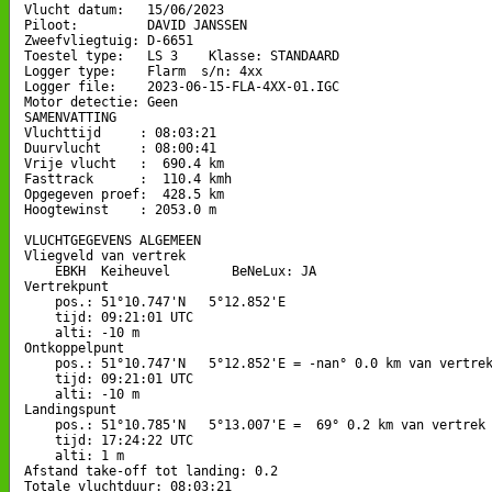
Vlucht datum:   15/06/2023

Piloot:         DAVID JANSSEN

Zweefvliegtuig: D-6651

Toestel type:   LS 3    Klasse: STANDAARD

Logger type:    Flarm  s/n: 4xx

Logger file:    2023-06-15-FLA-4XX-01.IGC

Motor detectie: Geen

SAMENVATTING

Vluchttijd     : 08:03:21

Duurvlucht     : 08:00:41

Vrije vlucht   :  690.4 km

Fasttrack      :  110.4 kmh

Opgegeven proef:  428.5 km

Hoogtewinst    : 2053.0 m

VLUCHTGEGEVENS ALGEMEEN

Vliegveld van vertrek

    EBKH  Keiheuvel        BeNeLux: JA

Vertrekpunt 

    pos.: 51°10.747'N   5°12.852'E

    tijd: 09:21:01 UTC

    alti: -10 m

Ontkoppelpunt

    pos.: 51°10.747'N   5°12.852'E = -nan° 0.0 km van vertrek
    tijd: 09:21:01 UTC

    alti: -10 m

Landingspunt 

    pos.: 51°10.785'N   5°13.007'E =  69° 0.2 km van vertrek

    tijd: 17:24:22 UTC

    alti: 1 m

Afstand take-off tot landing: 0.2

Totale vluchtduur: 08:03:21
