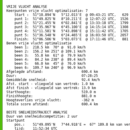
VRIJE VLUCHT ANALYSE

Keerpunten vrije vlucht optimalisatie: 7

    Start :  51°10.894'N   5°12.013'E  @ 09:43:21 UTC,   629 
    punt 1:  51°49.825'N   8°10.211'E  @ 12:07:22 UTC,  1526 
    punt 2:  51°21.455'N   6°02.841'E  @ 13:33:18 UTC,  1799 
    punt 3:  51°35.967'N   6°45.100'E  @ 14:15:14 UTC,  1308 
    punt 4:  51°11.581'N   5°43.898'E  @ 15:11:42 UTC,  1705 
    punt 5:  51°36.548'N   6°24.465'E  @ 16:03:50 UTC,  2057 
    Finish:  51°06.506'N   5°03.073'E  @ 17:11:46 UTC,   881 
Benen vrije vlucht optimalisatie

    been 1:  218.5 km  70° @  91.0 km/h

    been 2:  156.2 km 251° @ 109.1 km/h

    been 3:   55.8 km  61° @  79.9 km/h

    been 4:   84.2 km 238° @  89.4 km/h

    been 5:   66.0 km  45° @  76.0 km/h

    been 6:  109.7 km 240° @  96.9 km/h

Afgelegde afstand:                   690.4 km

Duur:                                07:28:25

Gemiddelde snelheid:                 92.4 km/h

Afst. start - vliegveld van vertrek: 1.0 km

Afst finish - vliegveld van vertrek: 13.9 km

Starthoogte:                         519.0 m

Finishhoogte:                        881.0 m

Hoogteverlies vrije vlucht:          -362 m

Totale score afstand:                690.4 km

BESTE SNELHEIDSTRAJECT ANALYSE

Duur van snelheidscompetitie: 2 uur 

Startpunt

    pos.:    51°49.095'N   7°44.918'E =  67° 189.8 km van ver
    tijd:    11:52:34 UTC
