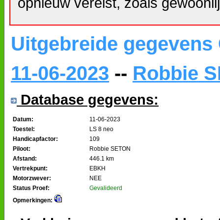
opnieuw vereist, zoals gewoonlij
Uitgebreide gegevens
11-06-2023
--
Robbie 
Database gegevens:
Datum:
11-06-2023
Toestel:
LS 8 neo
Handicapfactor:
109
Piloot:
Robbie SETON
Afstand:
446.1 km
Vertrekpunt:
EBKH
Motorzwever:
NEE
Status Proef:
Gevalideerd
Opmerkingen: