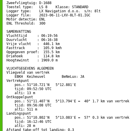
Zweefvliegtuig: D-1688

Toestel type:   LS 8    Klasse: STANDARD

Logger type:    LX Navigation d.o.o.  s/n: 8lt

Logger file:    2023-06-11-LXV-8LT-01.IGC

Motor detectie: ENL

ENL Threshold:  300

SAMENVATTING

Vluchttijd     : 06:19:56

Duurvlucht     : 06:16:38

Vrije vlucht   :  446.1 km

Fasttrack      :  105.9 kmh

Opgegeven proef:  155.5 km

Driehoek       :  114.8 km

Hoogtewinst    : 1969.0 m

VLUCHTGEGEVENS ALGEMEEN

Vliegveld van vertrek

    EBKH  Keiheuvel        BeNeLux: JA

Vertrekpunt 

    pos.: 51°10.721'N   5°12.881'E

    tijd: 09:52:50 UTC

    alti: 13 m

Ontkoppelpunt

    pos.: 51°11.407'N   5°13.794'E =  40° 1.7 km van vertrek

    tijd: 09:56:08 UTC

    alti: 511 m

Landingspunt 

    pos.: 51°10.802'N   5°13.083'E =  57° 0.3 km van vertrek

    tijd: 16:12:46 UTC

    alti: 28 m

Afstand take-off tot landing: 0.3
