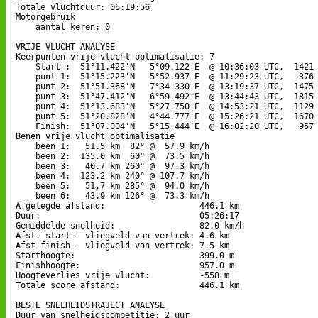
Totale vluchtduur: 06:19:56

Motorgebruik

    aantal keren: 0

VRIJE VLUCHT ANALYSE

Keerpunten vrije vlucht optimalisatie: 7

    Start :  51°11.422'N   5°09.122'E  @ 10:36:03 UTC,  1421 
    punt 1:  51°15.223'N   5°52.937'E  @ 11:29:23 UTC,   376 
    punt 2:  51°51.368'N   7°34.330'E  @ 13:19:37 UTC,  1475 
    punt 3:  51°47.412'N   6°59.492'E  @ 13:44:43 UTC,  1815 
    punt 4:  51°13.683'N   5°27.750'E  @ 14:53:21 UTC,  1129 
    punt 5:  51°20.828'N   4°44.777'E  @ 15:26:21 UTC,  1670 
    Finish:  51°07.004'N   5°15.444'E  @ 16:02:20 UTC,   957 
Benen vrije vlucht optimalisatie

    been 1:   51.5 km  82° @  57.9 km/h

    been 2:  135.0 km  60° @  73.5 km/h

    been 3:   40.7 km 260° @  97.3 km/h

    been 4:  123.2 km 240° @ 107.7 km/h

    been 5:   51.7 km 285° @  94.0 km/h

    been 6:   43.9 km 126° @  73.3 km/h

Afgelegde afstand:                   446.1 km

Duur:                                05:26:17

Gemiddelde snelheid:                 82.0 km/h

Afst. start - vliegveld van vertrek: 4.6 km

Afst finish - vliegveld van vertrek: 7.5 km

Starthoogte:                         399.0 m

Finishhoogte:                        957.0 m

Hoogteverlies vrije vlucht:          -558 m

Totale score afstand:                446.1 km

BESTE SNELHEIDSTRAJECT ANALYSE

Duur van snelheidscompetitie: 2 uur 
