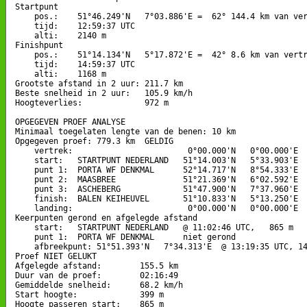
Startpunt

    pos.:    51°46.249'N   7°03.886'E =  62° 144.4 km van ver
    tijd:    12:59:37 UTC

    alti:    2140 m

Finishpunt

    pos.:    51°14.134'N   5°17.872'E =  42° 8.6 km van vertr
    tijd:    14:59:37 UTC

    alti:    1168 m

Grootste afstand in 2 uur: 211.7 km

Beste snelheid in 2 uur:   105.9 km/h

Hoogteverlies:             972 m

OPGEGEVEN PROEF ANALYSE

Minimaal toegelaten lengte van de benen: 10 km

Opgegeven proef: 779.3 km  GELDIG

    vertrek:                        0°00.000'N   0°00.000'E

    start:   STARTPUNT NEDERLAND   51°14.003'N   5°33.903'E

    punt 1:  PORTA WF DENKMAL      52°14.717'N   8°54.333'E  
    punt 2:  MAASBREE              51°21.369'N   6°02.592'E  
    punt 3:  ASCHEBERG             51°47.900'N   7°37.960'E  
    finish:  BALEN KEIHEUVEL       51°10.833'N   5°13.250'E  
    landing:                        0°00.000'N   0°00.000'E

Keerpunten gerond en afgelegde afstand

    start:   STARTPUNT NEDERLAND   @ 11:02:46 UTC,   865 m

    punt 1:  PORTA WF DENKMAL      niet gerond

    afbreekpunt: 51°51.393'N   7°34.313'E  @ 13:19:35 UTC, 14
Proef NIET GELUKT

Afgelegde afstand:        155.5 km

Duur van de proef:        02:16:49

Gemiddelde snelheid:      68.2 km/h

Start hoogte:             399 m

Hoogte passeren start:    865 m
