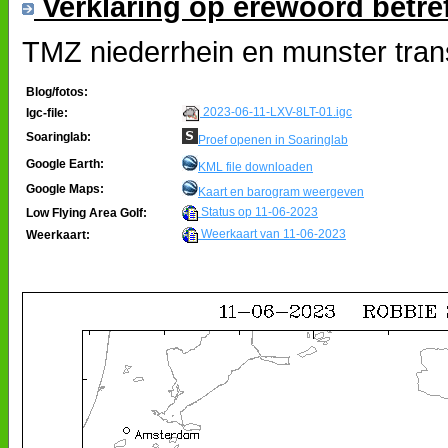
Verklaring op erewoord betre
TMZ niederrhein en munster tran
Blog/fotos:
2023-06-11-LXV-8LT-01.igc
Igc-file:
Soaringlab:
Proef openen in Soaringlab
Google Earth:
KML file downloaden
Google Maps:
Kaart en barogram weergeven
Status op 11-06-2023
Low Flying Area Golf:
Weerkaart van 11-06-2023
Weerkaart: