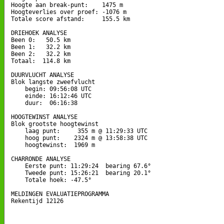
Hoogte aan break-punt:    1475 m

Hoogteverlies over proef: -1076 m

Totale score afstand:     155.5 km

DRIEHOEK ANALYSE

Been 0:   50.5 km

Been 1:   32.2 km

Been 2:   32.2 km

Totaal:  114.8 km

DUURVLUCHT ANALYSE

Blok langste zweefvlucht

    begin: 09:56:08 UTC

    einde: 16:12:46 UTC

    duur:  06:16:38

HOOGTEWINST ANALYSE

Blok grootste hoogtewinst

    laag punt:     355 m @ 11:29:33 UTC

    hoog punt:    2324 m @ 13:58:38 UTC

    hoogtewinst:  1969 m

CHARRONDE ANALYSE

    Eerste punt: 11:29:24  bearing 67.6°

    Tweede punt: 15:26:21  bearing 20.1°

    Totale hoek: -47.5°

MELDINGEN EVALUATIEPROGRAMMA

Rekentijd 12126
