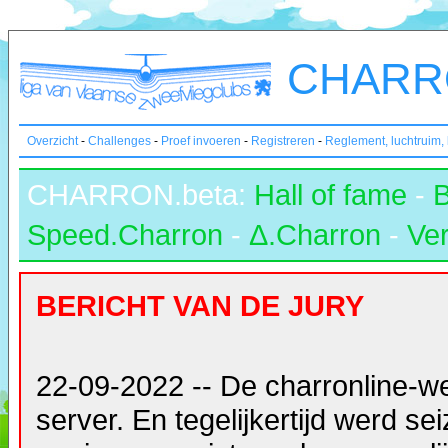
CHARRO
Overzicht
-
Challenges
-
Proef invoeren
-
Registreren
-
Reglement, luchtruim,
CHARRON.beta:
Hall of fame
-
Speed.Charron
-
Δ.Charron
-
Ver
BERICHT VAN DE JURY
22-09-2022 -- De charronline-w
server. En tegelijkertijd werd s