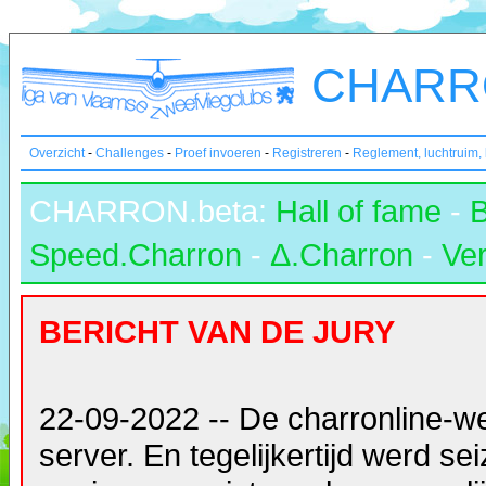
CHARRO
Overzicht
-
Challenges
-
Proef invoeren
-
Registreren
-
Reglement, luchtruim,
CHARRON.beta:
Hall of fame
-
Speed.Charron
-
Δ.Charron
-
Ver
BERICHT VAN DE JURY
22-09-2022 -- De charronline-w
server. En tegelijkertijd werd s