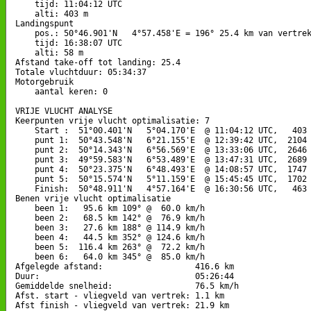
    tijd: 11:04:12 UTC

    alti: 403 m

Landingspunt 

    pos.: 50°46.901'N   4°57.458'E = 196° 25.4 km van vertrek
    tijd: 16:38:07 UTC

    alti: 58 m

Afstand take-off tot landing: 25.4

Totale vluchtduur: 05:34:37

Motorgebruik

    aantal keren: 0

VRIJE VLUCHT ANALYSE

Keerpunten vrije vlucht optimalisatie: 7

    Start :  51°00.401'N   5°04.170'E  @ 11:04:12 UTC,   403 
    punt 1:  50°43.548'N   6°21.155'E  @ 12:39:42 UTC,  2104 
    punt 2:  50°14.343'N   6°56.569'E  @ 13:33:06 UTC,  2646 
    punt 3:  49°59.583'N   6°53.489'E  @ 13:47:31 UTC,  2689 
    punt 4:  50°23.375'N   6°48.493'E  @ 14:08:57 UTC,  1747 
    punt 5:  50°15.574'N   5°11.159'E  @ 15:45:45 UTC,  1702 
    Finish:  50°48.911'N   4°57.164'E  @ 16:30:56 UTC,   463 
Benen vrije vlucht optimalisatie

    been 1:   95.6 km 109° @  60.0 km/h

    been 2:   68.5 km 142° @  76.9 km/h

    been 3:   27.6 km 188° @ 114.9 km/h

    been 4:   44.5 km 352° @ 124.6 km/h

    been 5:  116.4 km 263° @  72.2 km/h

    been 6:   64.0 km 345° @  85.0 km/h

Afgelegde afstand:                   416.6 km

Duur:                                05:26:44

Gemiddelde snelheid:                 76.5 km/h

Afst. start - vliegveld van vertrek: 1.1 km

Afst finish - vliegveld van vertrek: 21.9 km
