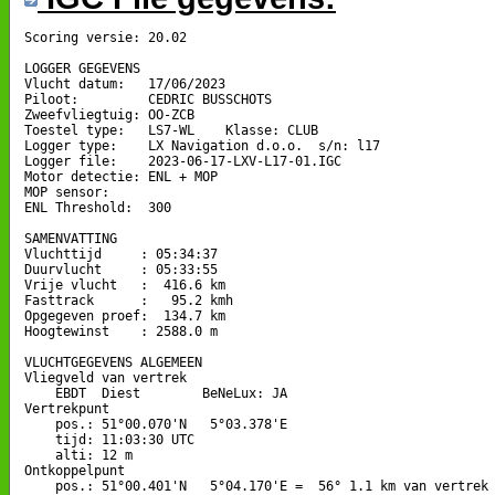
Scoring versie: 20.02

LOGGER GEGEVENS

Vlucht datum:   17/06/2023

Piloot:         CEDRIC BUSSCHOTS

Zweefvliegtuig: OO-ZCB

Toestel type:   LS7-WL    Klasse: CLUB

Logger type:    LX Navigation d.o.o.  s/n: l17

Logger file:    2023-06-17-LXV-L17-01.IGC

Motor detectie: ENL + MOP

MOP sensor:     

ENL Threshold:  300

SAMENVATTING

Vluchttijd     : 05:34:37

Duurvlucht     : 05:33:55

Vrije vlucht   :  416.6 km

Fasttrack      :   95.2 kmh

Opgegeven proef:  134.7 km

Hoogtewinst    : 2588.0 m

VLUCHTGEGEVENS ALGEMEEN

Vliegveld van vertrek

    EBDT  Diest        BeNeLux: JA

Vertrekpunt 

    pos.: 51°00.070'N   5°03.378'E

    tijd: 11:03:30 UTC

    alti: 12 m

Ontkoppelpunt

    pos.: 51°00.401'N   5°04.170'E =  56° 1.1 km van vertrek
