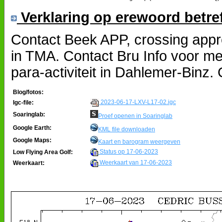
Verklaring op erewoord betre
Contact Beek APP, crossing appr
in TMA. Contact Bru Info voor me
para-activiteit in Dahlemer-Binz
Blog/fotos:
2023-06-17-LXV-L17-02.igc
Igc-file:
Soaringlab:
Proef openen in Soaringlab
Google Earth:
KML file downloaden
Google Maps:
Kaart en barogram weergeven
Status op 17-06-2023
Low Flying Area Golf:
Weerkaart van 17-06-2023
Weerkaart: