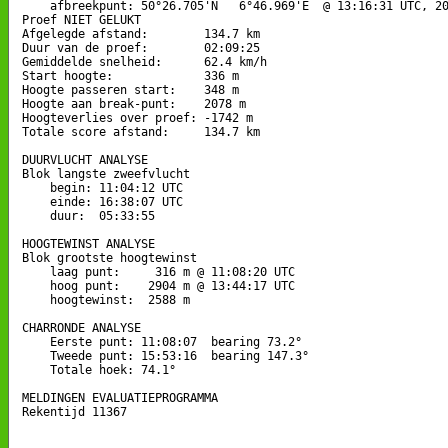
    afbreekpunt: 50°26.705'N   6°46.969'E  @ 13:16:31 UTC, 20
Proef NIET GELUKT

Afgelegde afstand:        134.7 km

Duur van de proef:        02:09:25

Gemiddelde snelheid:      62.4 km/h

Start hoogte:             336 m

Hoogte passeren start:    348 m

Hoogte aan break-punt:    2078 m

Hoogteverlies over proef: -1742 m

Totale score afstand:     134.7 km

DUURVLUCHT ANALYSE

Blok langste zweefvlucht

    begin: 11:04:12 UTC

    einde: 16:38:07 UTC

    duur:  05:33:55

HOOGTEWINST ANALYSE

Blok grootste hoogtewinst

    laag punt:     316 m @ 11:08:20 UTC

    hoog punt:    2904 m @ 13:44:17 UTC

    hoogtewinst:  2588 m

CHARRONDE ANALYSE

    Eerste punt: 11:08:07  bearing 73.2°

    Tweede punt: 15:53:16  bearing 147.3°

    Totale hoek: 74.1°

MELDINGEN EVALUATIEPROGRAMMA

Rekentijd 11367
