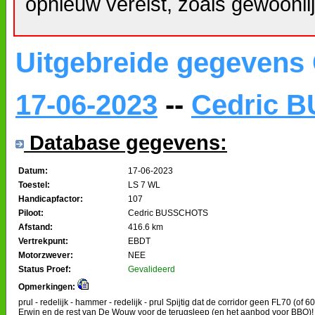
opnieuw vereist, zoals gewoonlij
Uitgebreide gegevens
17-06-2023
--
Cedric 
Database gegevens:
Datum:
17-06-2023
Toestel:
LS 7 WL
Handicapfactor:
107
Piloot:
Cedric BUSSCHOTS
Afstand:
416.6 km
Vertrekpunt:
EBDT
Motorzwever:
NEE
Status Proef:
Gevalideerd
Opmerkingen:
prul - redelijk - hammer - redelijk - prul Spijtig dat de corridor geen FL70 (of
Erwin en de rest van De Wouw voor de terugsleep (en het aanbod voor BBQ)!