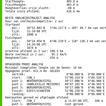
Starthoogte:                         403.0 m

Finishhoogte:                        463.0 m

Hoogteverlies vrije vlucht:          -60 m

Totale score afstand:                416.6 km

BESTE SNELHEIDSTRAJECT ANALYSE

Duur van snelheidscompetitie: 2 uur 

Startpunt

    pos.:    50°52.883'N   5°44.217'E = 105° 49.7 km van vert
    tijd:    12:10:08 UTC

    alti:    2090 m

Finishpunt

    pos.:    50°24.054'N   6°46.210'E = 118° 138.3 km van ver
    tijd:    14:10:08 UTC

    alti:    1674 m

Grootste afstand in 2 uur: 190.3 km

Beste snelheid in 2 uur:    95.2 km/h

Hoogteverlies:             416 m

OPGEGEVEN PROEF ANALYSE

Minimaal toegelaten lengte van de benen: 10 km

Opgegeven proef: 611.4 km  GELDIG

    vertrek:                         0°00.000'N   0°00.000'E

    start:   CUW_1                  51°00.314'N   5°04.526'E

    punt 1:  WERSHOFEN/EIFEL        50°27.086'N   6°46.966'E 
    punt 2:  CHARLEVILLE MEZIERES   49°47.102'N   4°38.565'E 
    punt 3:  WERSHOFEN/EIFEL        50°27.086'N   6°46.966'E 
    finish:  DIEST/SCHAFFEN         51°00.250'N   5°03.900'E 
    landing:                         0°00.000'N   0°00.000'E

Keerpunten gerond en afgelegde afstand

    start:   CUW_1                  @ 11:07:06 UTC,   348 m

    punt 1:  WERSHOFEN/EIFEL        niet gerond
