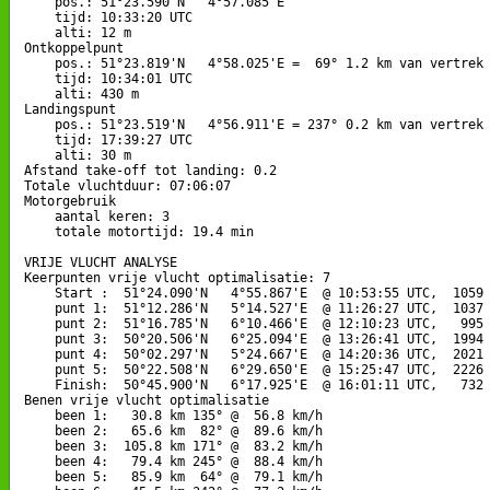
    pos.: 51°23.590'N   4°57.085'E

    tijd: 10:33:20 UTC

    alti: 12 m

Ontkoppelpunt

    pos.: 51°23.819'N   4°58.025'E =  69° 1.2 km van vertrek

    tijd: 10:34:01 UTC

    alti: 430 m

Landingspunt 

    pos.: 51°23.519'N   4°56.911'E = 237° 0.2 km van vertrek

    tijd: 17:39:27 UTC

    alti: 30 m

Afstand take-off tot landing: 0.2

Totale vluchtduur: 07:06:07

Motorgebruik

    aantal keren: 3

    totale motortijd: 19.4 min

VRIJE VLUCHT ANALYSE

Keerpunten vrije vlucht optimalisatie: 7

    Start :  51°24.090'N   4°55.867'E  @ 10:53:55 UTC,  1059 
    punt 1:  51°12.286'N   5°14.527'E  @ 11:26:27 UTC,  1037 
    punt 2:  51°16.785'N   6°10.466'E  @ 12:10:23 UTC,   995 
    punt 3:  50°20.506'N   6°25.094'E  @ 13:26:41 UTC,  1994 
    punt 4:  50°02.297'N   5°24.667'E  @ 14:20:36 UTC,  2021 
    punt 5:  50°22.508'N   6°29.650'E  @ 15:25:47 UTC,  2226 
    Finish:  50°45.900'N   6°17.925'E  @ 16:01:11 UTC,   732 
Benen vrije vlucht optimalisatie

    been 1:   30.8 km 135° @  56.8 km/h

    been 2:   65.6 km  82° @  89.6 km/h

    been 3:  105.8 km 171° @  83.2 km/h

    been 4:   79.4 km 245° @  88.4 km/h

    been 5:   85.9 km  64° @  79.1 km/h
