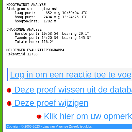
HOOGTEWINST ANALYSE

Blok grootste hoogtewinst

    laag punt:     652 m @ 10:50:04 UTC

    hoog punt:    2434 m @ 13:24:25 UTC

    hoogtewinst:  1782 m

CHARRONDE ANALYSE

    Eerste punt: 10:53:54  bearing 29.1°

    Tweede punt: 14:20:34  bearing 145.3°

    Totale hoek: 116.2°

MELDINGEN EVALUATIEPROGRAMMA

Rekentijd 12736

Log in om een reactie toe te vo
Deze proef wissen uit de data
Deze proef wijzigen
Klik hier om uw opmerkin
Copyright © 2003-2023 -
Liga van Vlaamse Zweefvliegclubs