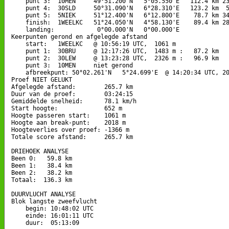
    punt 3:  10MEN     49°51.200'N   5°05.550'E   112.4 km 23
    punt 4:  30SLD     50°31.090'N   6°28.310'E   123.2 km  5
    punt 5:  5NIEK     51°12.400'N   6°12.800'E    78.7 km 34
    finish:  1WEELKC   51°24.050'N   4°58.130'E    89.4 km 28
    landing:            0°00.000'N   0°00.000'E

Keerpunten gerond en afgelegde afstand

    start:   1WEELKC   @ 10:56:19 UTC,  1061 m

    punt 1:  30BRU     @ 12:17:26 UTC,  1483 m :   87.2 km   
    punt 2:  30LEW     @ 13:23:28 UTC,  2326 m :   96.9 km   
    punt 3:  10MEN     niet gerond

    afbreekpunt: 50°02.261'N   5°24.699'E  @ 14:20:34 UTC, 20
Proef NIET GELUKT

Afgelegde afstand:        265.7 km

Duur van de proef:        03:24:15

Gemiddelde snelheid:      78.1 km/h

Start hoogte:             652 m

Hoogte passeren start:    1061 m

Hoogte aan break-punt:    2018 m

Hoogteverlies over proef: -1366 m

Totale score afstand:     265.7 km

DRIEHOEK ANALYSE

Been 0:   59.8 km

Been 1:   38.4 km

Been 2:   38.2 km

Totaal:  136.3 km

DUURVLUCHT ANALYSE

Blok langste zweefvlucht

    begin: 10:48:02 UTC

    einde: 16:01:11 UTC

    duur:  05:13:09
