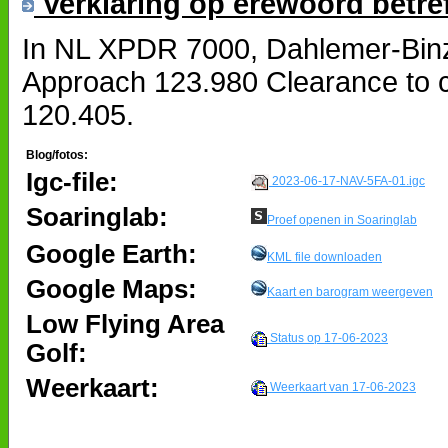
Verklaring op erewoord betre
In NL XPDR 7000, Dahlemer-Binz 
Approach 123.980 Clearance to c
120.405.
Blog/fotos:
Igc-file:
2023-06-17-NAV-5FA-01.igc
Soaringlab:
Proef openen in Soaringlab
Google Earth:
KML file downloaden
Google Maps:
Kaart en barogram weergeven
Low Flying Area
Status op 17-06-2023
Golf:
Weerkaart:
Weerkaart van 17-06-2023