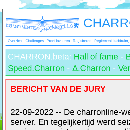
CHARRO
Overzicht
-
Challenges
-
Proef invoeren
-
Registreren
-
Reglement, luchtruim,
CHARRON.beta:
Hall of fame
-
Speed.Charron
-
Δ.Charron
-
Ver
BERICHT VAN DE JURY
22-09-2022 -- De charronline-w
server. En tegelijkertijd werd s