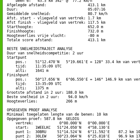
    been 6:   45.5 km 342° @  77.2 km/h

Afgelegde afstand:                   413.1 km

Duur:                                05:07:16

Gemiddelde snelheid:                 80.7 km/h

Afst. start - vliegveld van vertrek: 1.7 km

Afst finish - vliegveld van vertrek: 117.5 km

Starthoogte:                         652.0 m

Finishhoogte:                        732.0 m

Hoogteverlies vrije vlucht:          -80 m

Totale score afstand:                413.1 km

BESTE SNELHEIDSTRAJECT ANALYSE

Duur van snelheidscompetitie: 2 uur 

Startpunt

    pos.:    51°12.470'N   5°19.661'E = 128° 33.4 km van vert
    tijd:    11:35:09 UTC

    alti:    1641 m

Finishpunt

    pos.:    50°17.656'N   6°06.550'E = 146° 146.9 km van ver
    tijd:    13:35:09 UTC

    alti:    1375 m

Grootste afstand in 2 uur: 188.0 km

Beste snelheid in 2 uur:    94.0 km/h

Hoogteverlies:             266 m

OPGEGEVEN PROEF ANALYSE

Minimaal toegelaten lengte van de benen: 10 km

Opgegeven proef: 587.8 km  GELDIG

    vertrek:            0°00.000'N   0°00.000'E

    start:   1WEELKC   51°24.050'N   4°58.130'E

    punt 1:  30BRU     51°14.524'N   6°11.592'E    87.2 km 10
    punt 2:  30LEW     50°23.064'N   6°25.818'E    96.9 km 17