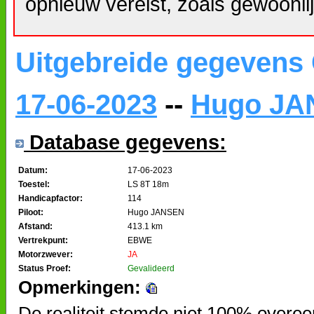
opnieuw vereist, zoals gewoonlij
Uitgebreide gegevens
17-06-2023
--
Hugo JA
Database gegevens:
Datum:
17-06-2023
Toestel:
LS 8T 18m
Handicapfactor:
114
Piloot:
Hugo JANSEN
Afstand:
413.1 km
Vertrekpunt:
EBWE
Motorzwever:
JA
Status Proef:
Gevalideerd
Opmerkingen:
De realiteit stemde niet 100% overee