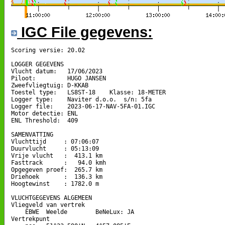
IGC File gegevens:
Scoring versie: 20.02

LOGGER GEGEVENS

Vlucht datum:   17/06/2023

Piloot:         HUGO JANSEN

Zweefvliegtuig: D-KKAB

Toestel type:   LS8ST-18    Klasse: 18-METER

Logger type:    Naviter d.o.o.  s/n: 5fa

Logger file:    2023-06-17-NAV-5FA-01.IGC

Motor detectie: ENL

ENL Threshold:  409

SAMENVATTING

Vluchttijd     : 07:06:07

Duurvlucht     : 05:13:09

Vrije vlucht   :  413.1 km

Fasttrack      :   94.0 kmh

Opgegeven proef:  265.7 km

Driehoek       :  136.3 km

Hoogtewinst    : 1782.0 m

VLUCHTGEGEVENS ALGEMEEN

Vliegveld van vertrek

    EBWE  Weelde        BeNeLux: JA

Vertrekpunt 
