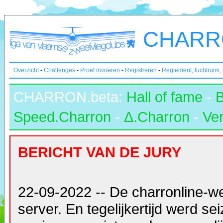
CHARRO
Overzicht
-
Challenges
-
Proef invoeren
-
Registreren
-
Reglement, luchtruim,
CHARRON.beta:
Hall of fame
-
Speed.Charron
-
Δ.Charron
-
Ver
BERICHT VAN DE JURY
22-09-2022 -- De charronline-w
server. En tegelijkertijd werd s