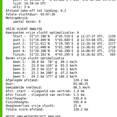
    tijd: 14:19:14 UTC

    alti: 3 m

Afstand take-off tot landing: 0.2

Totale vluchtduur: 02:07:26

Motorgebruik

    aantal keren: 0

VRIJE VLUCHT ANALYSE

Keerpunten vrije vlucht optimalisatie: 6

    Start :  51°17.190'N   4°45.519'E  @ 12:27:37 UTC,  1159 
    punt 1:  51°19.499'N   5°03.049'E  @ 12:53:04 UTC,  1842 
    punt 2:  51°11.911'N   5°19.705'E  @ 13:10:16 UTC,  1577 
    punt 3:  51°22.490'N   5°01.100'E  @ 13:38:01 UTC,  1718 
    punt 4:  51°28.108'N   4°44.298'E  @ 14:06:07 UTC,  1732 
    Finish:  51°15.101'N   4°45.295'E  @ 14:16:02 UTC,   505 
Benen vrije vlucht optimalisatie

    been 1:   20.8 km  78° @  49.1 km/h

    been 2:   23.9 km 126° @  83.5 km/h

    been 3:   29.2 km 312° @  63.1 km/h

    been 4:   22.1 km 298° @  47.2 km/h

    been 5:   24.1 km 177° @ 146.1 km/h

Afgelegde afstand:                   120.2 km

Duur:                                01:48:25

Gemiddelde snelheid:                 66.5 km/h

Afst. start - vliegveld van vertrek: 2.4 km

Afst finish - vliegveld van vertrek: 1.5 km

Starthoogte:                         530.0 m

Finishhoogte:                        505.0 m

Hoogteverlies vrije vlucht:          25 m

Totale score afstand:                120.2 km

BESTE SNELHEIDSTRAJECT ANALYSE
