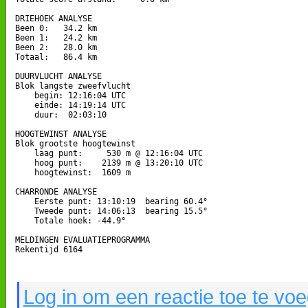
DRIEHOEK ANALYSE

Been 0:   34.2 km

Been 1:   24.2 km

Been 2:   28.0 km

Totaal:   86.4 km

DUURVLUCHT ANALYSE

Blok langste zweefvlucht

    begin: 12:16:04 UTC

    einde: 14:19:14 UTC

    duur:  02:03:10

HOOGTEWINST ANALYSE

Blok grootste hoogtewinst

    laag punt:     530 m @ 12:16:04 UTC

    hoog punt:    2139 m @ 13:20:10 UTC

    hoogtewinst:  1609 m

CHARRONDE ANALYSE

    Eerste punt: 13:10:19  bearing 60.4°

    Tweede punt: 14:06:13  bearing 15.5°

    Totale hoek: -44.9°

MELDINGEN EVALUATIEPROGRAMMA

Rekentijd 6164

Log in om een reactie toe te vo