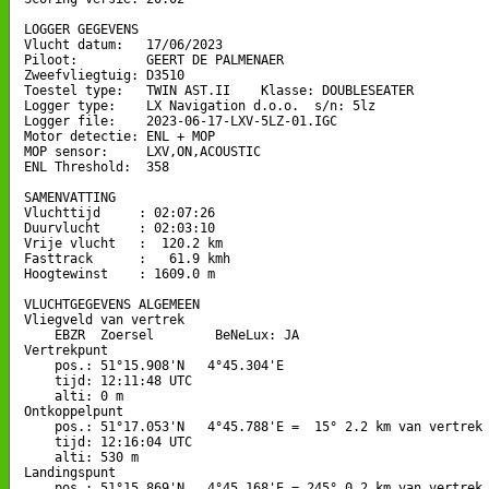
LOGGER GEGEVENS

Vlucht datum:   17/06/2023

Piloot:         GEERT DE PALMENAER

Zweefvliegtuig: D3510

Toestel type:   TWIN AST.II    Klasse: DOUBLESEATER

Logger type:    LX Navigation d.o.o.  s/n: 5lz

Logger file:    2023-06-17-LXV-5LZ-01.IGC

Motor detectie: ENL + MOP

MOP sensor:     LXV,ON,ACOUSTIC

ENL Threshold:  358

SAMENVATTING

Vluchttijd     : 02:07:26

Duurvlucht     : 02:03:10

Vrije vlucht   :  120.2 km

Fasttrack      :   61.9 kmh

Hoogtewinst    : 1609.0 m

VLUCHTGEGEVENS ALGEMEEN

Vliegveld van vertrek

    EBZR  Zoersel        BeNeLux: JA

Vertrekpunt 

    pos.: 51°15.908'N   4°45.304'E

    tijd: 12:11:48 UTC

    alti: 0 m

Ontkoppelpunt

    pos.: 51°17.053'N   4°45.788'E =  15° 2.2 km van vertrek

    tijd: 12:16:04 UTC

    alti: 530 m

Landingspunt 

    pos.: 51°15.869'N   4°45.168'E = 245° 0.2 km van vertrek
