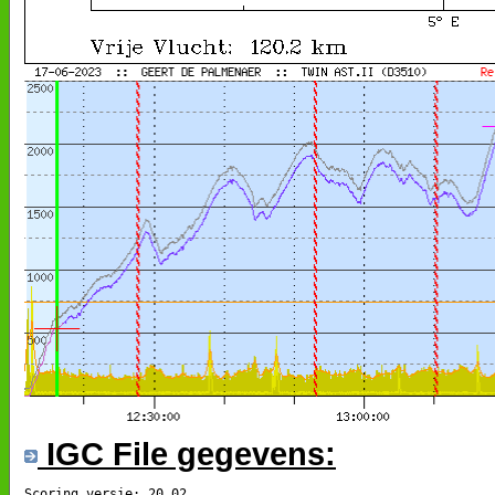
IGC File gegevens:
Scoring versie: 20.02
