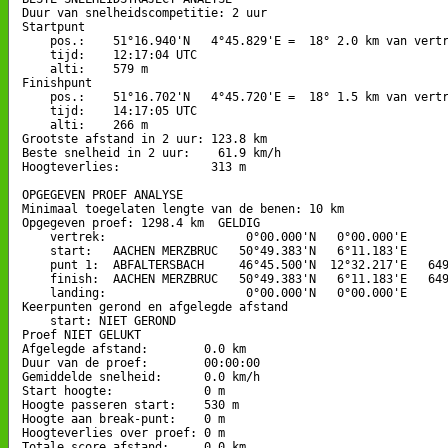
Duur van snelheidscompetitie: 2 uur 

Startpunt

    pos.:    51°16.940'N   4°45.829'E =  18° 2.0 km van vertr
    tijd:    12:17:04 UTC

    alti:    579 m

Finishpunt

    pos.:    51°16.702'N   4°45.720'E =  18° 1.5 km van vertr
    tijd:    14:17:05 UTC

    alti:    266 m

Grootste afstand in 2 uur: 123.8 km

Beste snelheid in 2 uur:    61.9 km/h

Hoogteverlies:             313 m

OPGEGEVEN PROEF ANALYSE

Minimaal toegelaten lengte van de benen: 10 km

Opgegeven proef: 1298.4 km  GELDIG

    vertrek:                    0°00.000'N   0°00.000'E

    start:   AACHEN MERZBRUC   50°49.383'N   6°11.183'E

    punt 1:  ABFALTERSBACH     46°45.500'N  12°32.217'E   649
    finish:  AACHEN MERZBRUC   50°49.383'N   6°11.183'E   649
    landing:                    0°00.000'N   0°00.000'E

Keerpunten gerond en afgelegde afstand

    start: NIET GEROND

Proef NIET GELUKT

Afgelegde afstand:        0.0 km

Duur van de proef:        00:00:00

Gemiddelde snelheid:      0.0 km/h

Start hoogte:             0 m

Hoogte passeren start:    530 m

Hoogte aan break-punt:    0 m

Hoogteverlies over proef: 0 m

Totale score afstand:     0.0 km
