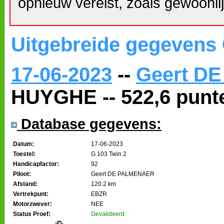
opnieuw vereist, zoals gewoonlij
Uitgebreide gegevens
17-06-2023
--
Geert D
HUYGHE -- 522,6 punt
Database gegevens:
Datum:
17-06-2023
Toestel:
G 103 Twin 2
Handicapfactor:
92
Piloot:
Geert DE PALMENAER
Afstand:
120.2 km
Vertrekpunt:
EBZR
Motorzwever:
NEE
Status Proef:
Gevalideerd