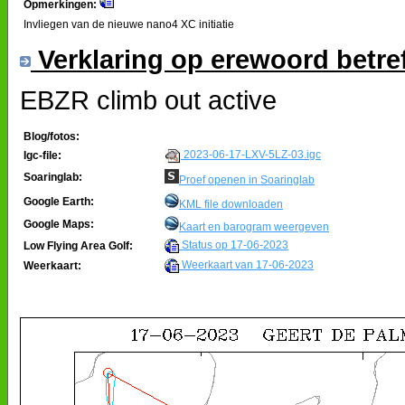
Opmerkingen:
Invliegen van de nieuwe nano4 XC initiatie
Verklaring op erewoord betre
EBZR climb out active
Blog/fotos:
2023-06-17-LXV-5LZ-03.igc
Igc-file:
Soaringlab:
Proef openen in Soaringlab
Google Earth:
KML file downloaden
Google Maps:
Kaart en barogram weergeven
Status op 17-06-2023
Low Flying Area Golf:
Weerkaart van 17-06-2023
Weerkaart: