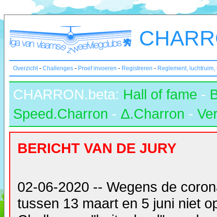
CHARRO
Overzicht
-
Challenges
-
Proef invoeren
-
Registreren
-
Reglement, luchtruim,
CHARRON.beta:
Hall of fame
-
Speed.Charron
-
Δ.Charron
-
Ver
BERICHT VAN DE JURY
02-06-2020 -- Wegens de coron
tussen 13 maart en 5 juni niet 