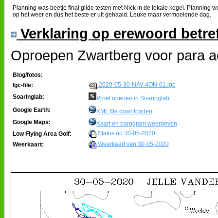
Planning was beetje final glide testen met Nick in de lokale kegel. Plannin
op het weer en dus het beste er uit gehaald. Leuke maar vermoeiende dag.
Verklaring op erewoord betre
Oproepen Zwartberg voor para act
Blog/fotos:
2020-05-30-NAV-4ON-01.igc
Igc-file:
Soaringlab:
Proef openen in Soaringlab
Google Earth:
KML file downloaden
Google Maps:
Kaart en barogram weergeven
Status op 30-05-2020
Low Flying Area Golf:
Weerkaart van 30-05-2020
Weerkaart: