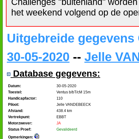
Challenges "buitenland" worden
het weekend volgend op de ope
Uitgebreide gegevens
30-05-2020
--
Jelle V
Database gegevens:
Datum:
30-05-2020
Toestel:
Ventus b/bT/cM 15m
Handicapfactor:
110
Piloot:
Jelle VANDEBEECK
Afstand:
438.4 km
Vertrekpunt:
EBBT
Motorzwever:
JA
Status Proef:
Gevalideerd
Opmerkingen: