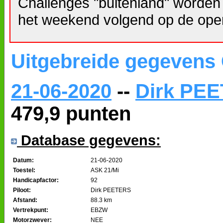
Challenges "buitenland" worden
het weekend volgend op de ope
Uitgebreide gegevens
21-06-2020
--
Dirk PE
479,9 punten
Database gegevens:
Datum:
21-06-2020
Toestel:
ASK 21/Mi
Handicapfactor:
92
Piloot:
Dirk PEETERS
Afstand:
88.3 km
Vertrekpunt:
EBZW
Motorzwever:
NEE