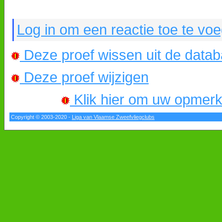
Log in om een reactie toe te vo
Deze proef wissen uit de data
Deze proef wijzigen
Klik hier om uw opmerkin
Copyright © 2003-2020 -
Liga van Vlaamse Zweefvliegclubs