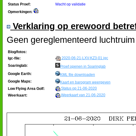
Status Proef:
Wacht op validatie
Opmerkingen:
Verklaring op erewoord betre
Geen gereglementeerd luchtruim 
Blog/fotos:
2020-06-21-LXV-KZ3-01.igc
Igc-file:
Soaringlab:
Proef openen in Soaringlab
Google Earth:
KML file downloaden
Google Maps:
Kaart en barogram weergeven
Status op 21-06-2020
Low Flying Area Golf:
Weerkaart van 21-06-2020
Weerkaart: