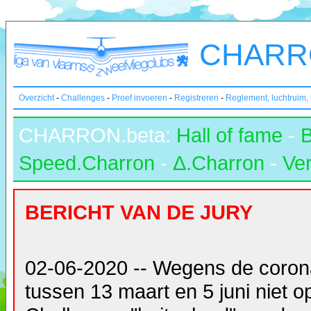
CHARRO
Overzicht
-
Challenges
-
Proef invoeren
-
Registreren
-
Reglement, luchtruim,
CHARRON.beta:
Hall of fame
-
Speed.Charron
-
Δ.Charron
-
Ver
BERICHT VAN DE JURY
02-06-2020 -- Wegens de coron
tussen 13 maart en 5 juni niet 