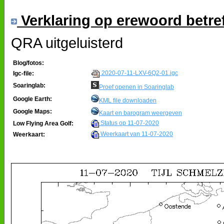
Verklaring op erewoord betre
QRA uitgeluisterd
Blog/fotos:
2020-07-11-LXV-6Q2-01.igc
Igc-file:
Soaringlab:
Proef openen in Soaringlab
Google Earth:
KML file downloaden
Google Maps:
Kaart en barogram weergeven
Status op 11-07-2020
Low Flying Area Golf:
Weerkaart van 11-07-2020
Weerkaart: