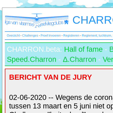
CHARRO
Overzicht
-
Challenges
-
Proef invoeren
-
Registreren
-
Reglement, luchtruim,
CHARRON.beta:
Hall of fame
-
Speed.Charron
-
Δ.Charron
-
Ver
BERICHT VAN DE JURY
02-06-2020 -- Wegens de coron
tussen 13 maart en 5 juni niet 