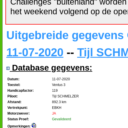
Challenges "buitenland" worden
het weekend volgend op de ope
Uitgebreide gegevens
11-07-2020
--
Tijl SC
Database gegevens:
Datum:
11-07-2020
Toestel:
Ventus 3
Handicapfactor:
119
Piloot:
Tijl SCHMELZER
Afstand:
892.3 km
Vertrekpunt:
EBKH
Motorzwever:
JA
Status Proef:
Gevalideerd
Opmerkingen: