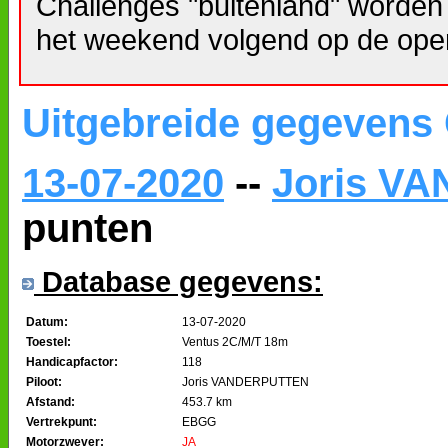
Challenges "buitenland" worden
het weekend volgend op de ope
Uitgebreide gegevens
13-07-2020
--
Joris V
punten
Database gegevens:
Datum:
13-07-2020
Toestel:
Ventus 2C/M/T 18m
Handicapfactor:
118
Piloot:
Joris VANDERPUTTEN
Afstand:
453.7 km
Vertrekpunt:
EBGG
Motorzwever:
JA