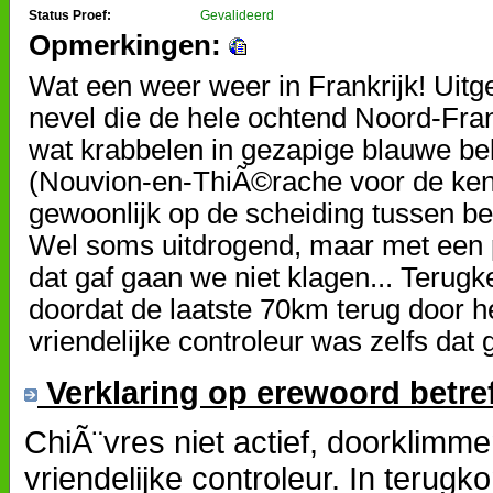
Status Proef:
Gevalideerd
Opmerkingen:
Wat een weer weer in Frankrijk! Uitg
nevel die de hele ochtend Noord-Frank
wat krabbelen in gezapige blauwe bell
(Nouvion-en-ThiÃ©rache voor de kenn
gewoonlijk op de scheiding tussen be
Wel soms uitdrogend, maar met een p
dat gaf gaan we niet klagen... Teru
doordat de laatste 70km terug door h
vriendelijke controleur was zelfs dat 
Verklaring op erewoord betre
ChiÃ¨vres niet actief, doorklimm
vriendelijke controleur. In terug