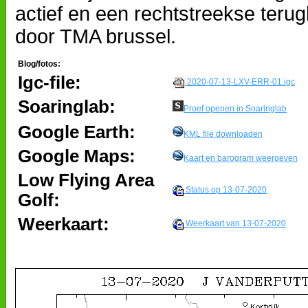
actief en een rechtstreekse teru
door TMA brussel.
Blog/fotos:
Igc-file:
2020-07-13-LXV-ERR-01.igc
Soaringlab:
Proef openen in Soaringlab
Google Earth:
KML file downloaden
Google Maps:
Kaart en barogram weergeven
Low Flying Area
Status op 13-07-2020
Golf:
Weerkaart:
Weerkaart van 13-07-2020