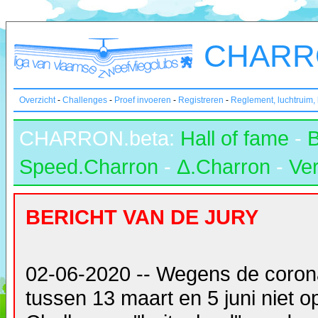
CHARRO
Overzicht
-
Challenges
-
Proef invoeren
-
Registreren
-
Reglement, luchtruim,
CHARRON.beta:
Hall of fame
-
Speed.Charron
-
Δ.Charron
-
Ver
BERICHT VAN DE JURY
02-06-2020 -- Wegens de coron
tussen 13 maart en 5 juni niet 