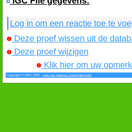
IGC File gegevens:
Log in om een reactie toe te vo
Deze proef wissen uit de data
Deze proef wijzigen
Klik hier om uw opmerkin
Copyright © 2003-2020 -
Liga van Vlaamse Zweefvliegclubs