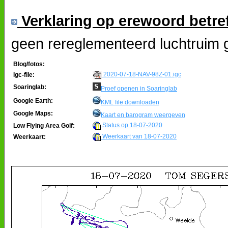
Verklaring op erewoord betre
geen rereglementeerd luchtruim 
Blog/fotos:
2020-07-18-NAV-98Z-01.igc
Igc-file:
Soaringlab:
Proef openen in Soaringlab
Google Earth:
KML file downloaden
Google Maps:
Kaart en barogram weergeven
Status op 18-07-2020
Low Flying Area Golf:
Weerkaart van 18-07-2020
Weerkaart: