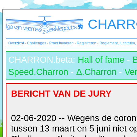
CHARRO
Overzicht
-
Challenges
-
Proef invoeren
-
Registreren
-
Reglement, luchtruim,
CHARRON.beta:
Hall of fame
-
Speed.Charron
-
Δ.Charron
-
Ver
BERICHT VAN DE JURY
02-06-2020 -- Wegens de coron
tussen 13 maart en 5 juni niet 