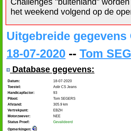
Challenges "buitenland" worden
het weekend volgend op de ope
Uitgebreide gegevens
18-07-2020
--
Tom SE
Database gegevens:
Datum:
18-07-2020
Toestel:
Astir CS Jeans
Handicapfactor:
93
Piloot:
Tom SEGERS
Afstand:
305.9 km
Vertrekpunt:
EBZH
Motorzwever:
NEE
Status Proef:
Gevalideerd
Opmerkingen: