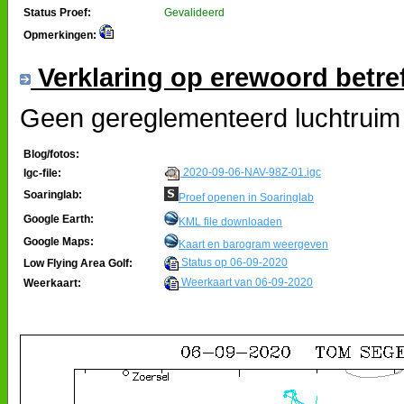
Status Proef:
Gevalideerd
Opmerkingen:
Verklaring op erewoord betre
Geen gereglementeerd luchtruim 
Blog/fotos:
2020-09-06-NAV-98Z-01.igc
Igc-file:
Soaringlab:
Proef openen in Soaringlab
Google Earth:
KML file downloaden
Google Maps:
Kaart en barogram weergeven
Status op 06-09-2020
Low Flying Area Golf:
Weerkaart van 06-09-2020
Weerkaart: