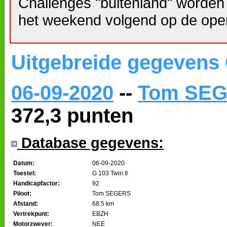
Challenges "buitenland" worden
het weekend volgend op de ope
Uitgebreide gegevens
06-09-2020
--
Tom SE
372,3 punten
Database gegevens:
Datum:
06-09-2020
Toestel:
G 103 Twin II
Handicapfactor:
92
Piloot:
Tom SEGERS
Afstand:
68.5 km
Vertrekpunt:
EBZH
Motorzwever:
NEE