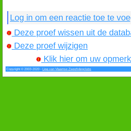
Log in om een reactie toe te vo
Deze proef wissen uit de data
Deze proef wijzigen
Klik hier om uw opmerkin
Copyright © 2003-2020 -
Liga van Vlaamse Zweefvliegclubs