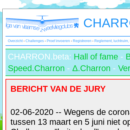
CHARRO
Overzicht
-
Challenges
-
Proef invoeren
-
Registreren
-
Reglement, luchtruim,
CHARRON.beta:
Hall of fame
-
Speed.Charron
-
Δ.Charron
-
Ver
BERICHT VAN DE JURY
02-06-2020 -- Wegens de coron
tussen 13 maart en 5 juni niet 