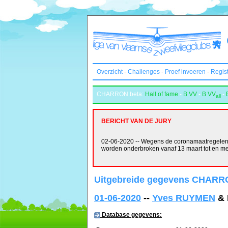
Overzicht
-
Challenges
-
Proef invoeren
-
Regis
CHARRON.beta:
Hall of fame
-
B VV
-
B VV
-
all
BERICHT VAN DE JURY
02-06-2020 -- Wegens de coronamaatregelen w
worden onderbroken vanaf 13 maart tot en m
Uitgebreide gegevens CHARRO
01-06-2020
--
Yves RUYMEN
& 
Database gegevens: