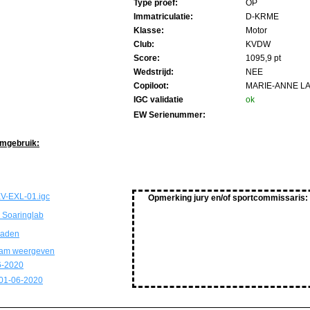
Type proef:
OP
Immatriculatie:
D-KRME
Klasse:
Motor
Club:
KVDW
Score:
1095,9 pt
Wedstrijd:
NEE
Copiloot:
MARIE-ANNE L
IGC validatie
ok
EW Serienummer:
imgebruik:
V-EXL-01.igc
Opmerking jury en/of sportcommissaris:
 Soaringlab
oaden
ram weergeven
6-2020
01-06-2020