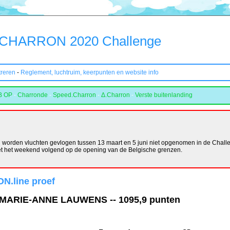
CHARRON 2020 Challenge
treren
-
Reglement, luchtruim, keerpunten en website info
B OP
-
Charronde
-
Speed.Charron
-
Δ.Charron
-
Verste buitenlanding
orden vluchten gevlogen tussen 13 maart en 5 juni niet opgenomen in de Challe
et het weekend volgend op de opening van de Belgische grenzen.
N.line proef
MARIE-ANNE LAUWENS -- 1095,9 punten