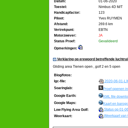
Datum:
01-06-2020
Toestel:
Nimbus 4D M/T
Handicapfactor:
123
Piloot:
Yves RUYMEN
Afstand:
269.6 km
Vertrekpunt:
EBTN
Motorzwever:
JA
Status Proef:
Gevalideerd
Opmerkingen:
Verklaring op erewoord betreffende luchtru
Gliding area Tienen open , golf 2 en 5 open
Blog/fotos:
2020-06-01-LX
Igc-file:
Soaringlab:
Proef openen in
Google Earth:
KML file downl
Google Maps:
Kaart en barog
Status op 01-0
Low Flying Area Golf:
Weerkaart van 
Weerkaart: