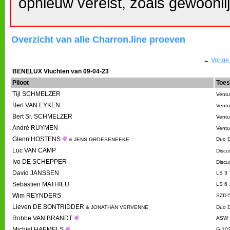
opnieuw vereist, zoals gewoonlij
Overzicht van alle Charron.line proeven
←
Vorige
BENELUX Vluchten van 09-04-23
Piloot
Toes
Tijl SCHMELZER
Ventu
Bert VAN EYKEN
Ventu
Bert Sr. SCHMELZER
Ventu
André RUYMEN
Ventu
Glenn HOSTENS
Duo D
& JENS GROESENEEKE
Luc VAN CAMP
Discu
Ivo DE SCHEPPER
Discu
David JANSSEN
LS 3
Sebastien MATHIEU
LS 6
Wim REYNDERS
SZD-
Lieven DE BONTRIDDER
& JONATHAN VERVENNE
Duo D
Robbe VAN BRANDT
ASW 
Michiel HAEMELS
G 102