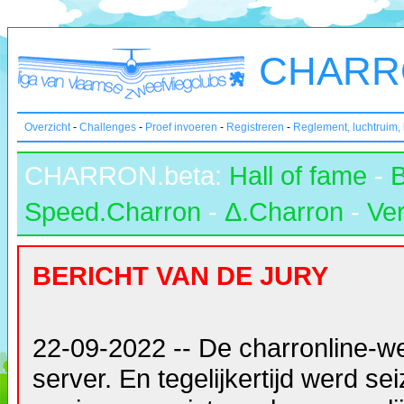
CHARRO
Overzicht
-
Challenges
-
Proef invoeren
-
Registreren
-
Reglement, luchtruim,
CHARRON.beta:
Hall of fame
-
Speed.Charron
-
Δ.Charron
-
Ver
BERICHT VAN DE JURY
22-09-2022 -- De charronline-w
server. En tegelijkertijd werd s