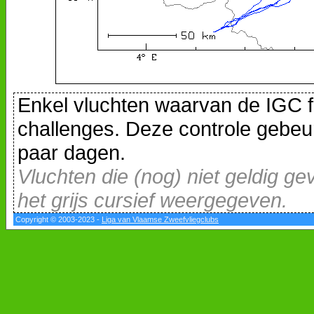
Enkel vluchten waarvan de IGC f
challenges. Deze controle gebeur
paar dagen.
Vluchten die (nog) niet geldig ge
het grijs cursief weergegeven.
Copyright © 2003-2023 -
Liga van Vlaamse Zweefvliegclubs