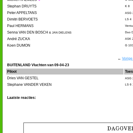
Stephan DRUYTS
K 8
Peter APPELTANS
ASG 
Dimitri BERVOETS
LS 4
Paul HERMANS
Ventu
Senna VAN DEN BOSCH
Duo D
& JAN DIELENS
André ZUCKA
ASK 
Koen DUMON
G 103
←
Vorige
BUITENLAND Vluchten van 09-04-23
Piloot
Toes
Dries VAN GESTEL
ASG 
Stephane VANDER VEKEN
LS 6
Laatste reacties: