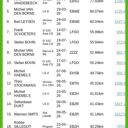
4.
EBSU
77.93km
1230,4
VANDEBEECK
2ax
26
Michiel VAN
29-03-
5.
EBWE
60.07km
1725,4
LS 6
DEN BORNE
26
29-03-
Ventus
6.
Bart LEYSEN
EBWE
60.04km
1427,1
2a
26
Frank
14-07-
G 102
7.
LFGO
55.99km
934,2
SCHOETERS
Astir CS
26
19-07-
G 102
8.
Stefan BOVIN
LFGO
55.94km
272,8
Astir CS
26
Michiel VAN
24-07-
Discus b
9.
ZZZZ
52.98km
803,7
DEN BORNE
WL
26
17-07-
G 102
10.
Stefan BOVIN
LFGO
50.24km
848,4
Astir CS
26
Michiel
07-06-
11.
EHSB
49.74km
450,7
LS 4
HAEMELS
26
Theo
09-05-
Ventus
12.
EBTN
45.02km
1006,9
STOCKMANS
2cx 18m
26
Michiel
23-05-
13.
EBZH
41.81km
707,6
LS 4
HAEMELS
26
Sebastiaan
09-05-
14.
EBZR
41.43km
1927,1
LS 8
DURT
26
09-05-
Std.
15.
Wannes SMITS
EBZR
41.18km
1912,5
Libelle
26
Robbe
23-05-
16.
GILLEGOT-
EBZH
40.29km
729,5
Pegase