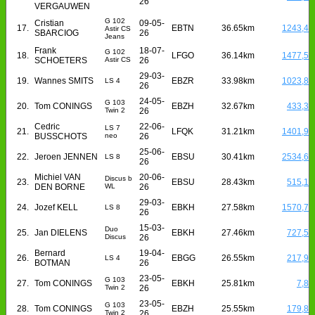
26
VERGAUWEN
G 102
Cristian
09-05-
17.
EBTN
36.65km
1243,4
Astir CS
SBARCIOG
26
Jeans
Frank
18-07-
G 102
18.
LFGO
36.14km
1477,5
SCHOETERS
Astir CS
26
29-03-
19.
Wannes SMITS
EBZR
33.98km
1023,8
LS 4
26
24-05-
G 103
20.
Tom CONINGS
EBZH
32.67km
433,3
Twin 2
26
Cedric
22-06-
LS 7
21.
LFQK
31.21km
1401,9
BUSSCHOTS
neo
26
25-06-
22.
Jeroen JENNEN
EBSU
30.41km
2534,6
LS 8
26
Michiel VAN
20-06-
Discus b
23.
EBSU
28.43km
515,1
DEN BORNE
WL
26
29-03-
24.
Jozef KELL
EBKH
27.58km
1570,7
LS 8
26
15-03-
Duo
25.
Jan DIELENS
EBKH
27.46km
727,5
Discus
26
Bernard
19-04-
26.
EBGG
26.55km
217,9
LS 4
BOTMAN
26
23-05-
G 103
27.
Tom CONINGS
EBKH
25.81km
7,8
Twin 2
26
23-05-
G 103
28.
Tom CONINGS
EBZH
25.55km
179,8
Twin 2
26