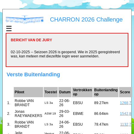
CHARRON 2026 Challenge
☰
BERICHT VAN DE JURY
02-10-2025 -- Seizoen 2026 is geopend. Wie in 2025 geregistreerd
was, kan meteen met diezelfde login weer aanmelden.
Verste Buitenlanding
Vertrokken
Buitenlanding
Piloot
Toestel
Datum
Score
op
op
Robbe VAN
22-06-
1.
EBSU
89.27km
1268,7
LS 3a
BRANDT
26
Jonas
29-03-
2.
EBWE
86.64km
1542,8
ASW 19
RAEYMAEKERS
26
Robbe VAN
24-06-
3.
EBSU
78.47km
1132,7
LS 3a
BRANDT
26
Jelle
22-06-
Ventus