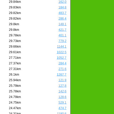
29.84km
162,0
29.83km
184,8
29.82km
483,7
29.82km
286,4
29.8km
148,1
29.8km
421,7
29.78km
401,1
29.73km
779,2
29.66km
1144,1
29.61km
1022,5
27.71km
1052,7
27.37km
284,4
27.31km
271,6
26.1km
1267,7
25.94km
121,9
25.79km
127,8
25.78km
142,6
24.79km
128,6
24.75km
529,1
24.47km
474,7
24.31km
1180,6