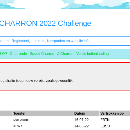
CHARRON 2022 Challenge
treren
-
Reglement, luchtruim, keerpunten en website info
B OP
-
Charronde
-
Speed.Charron
-
Δ.Charron
-
Verste buitenlanding
istratie is opnieuw vereist, zoals gewoonlijk.
Toestel
Datum
Vertrokken op
16-07-22
EBTN
Duo Discus
14-05-22
EBSU
ASW 15