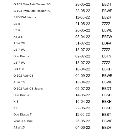
28-05-22
EBDT
G 103 Twin Astir Trainer FG
28-05-22
EBWE
G 103 Twin Astir Trainer FG
11-06-22
EBZR
SZD-55-1 Nexus
21-05-22
ZZZZ
LS 8
26-05-22
EBWE
LS 6
03-04-22
EBZW
Ka 2 b
31-07-22
EDPA
ASW 20
18-07-22
ZZZZ
LS 7 WL
02-07-22
EBTN
Duo Discus
18-07-22
ZZZZ
LS 7 WL
10-04-22
EBKH
DG 100
04-09-22
EBWE
G 102 Astir CS
16-04-22
EBWE
ASW 15
02-07-22
EBDT
G 102 Astir CS Jeans
14-05-22
EBSU
Duo Discus
16-04-22
EBKH
K 8
22-05-22
EBKH
K 8
11-06-22
EBBT
Duo Discus T
26-05-22
EBWE
Ventus b 15m
04-06-22
EBZH
ASW 15