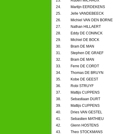
23.
Ruben MICHAUX
24.
Martijn EERDEKENS
25.
Jelle VANDEBEECK
26.
Michiel VAN DEN BORNE
27.
Nathan HILLAERT
28.
Eddy DE CONINCK
29.
Michiel DE BOCK
30.
Bram DE MAN
31.
Stephen DE GRAEF
32.
Bram DE MAN
33.
Ferre DE CORDT
34.
Thomas DE BRUYN
35.
Kobe DE GEEST
36.
Robi STRUYF
37.
Mattijs CUPPENS
38.
Sebastiaan DURT
39.
Mattijs CUPPENS
40.
Dries VAN GESTEL
41.
Sebastien MATHIEU
42.
Glenn HOSTENS
43.
Theo STOCKMANS