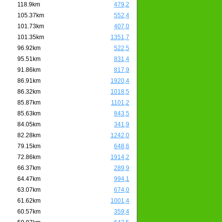
118.9km
479,2
105.37km
552,4
101.73km
407,0
101.35km
1351,7
96.92km
522,5
95.51km
831,4
91.86km
817,9
86.91km
1920,4
86.32km
1018,5
85.87km
1101,2
85.63km
843,5
84.05km
341,9
82.28km
1242,0
79.15km
648,6
72.86km
1914,2
66.37km
289,9
64.47km
994,1
63.07km
674,0
61.62km
1001,4
60.57km
359,4