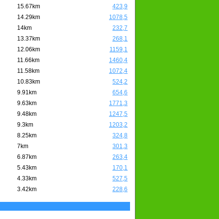
15.67km
423,9
14.29km
1078,5
14km
232,7
13.37km
268,1
12.06km
1159,1
11.66km
1460,4
11.58km
1072,4
10.83km
524,2
9.91km
654,6
9.63km
1771,3
9.48km
1247,5
9.3km
1203,2
8.25km
324,8
7km
301,3
6.87km
263,4
5.43km
170,1
4.33km
527,5
3.42km
228,6