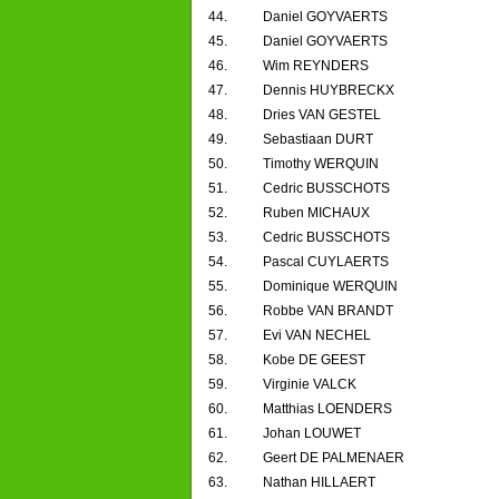
44.
Daniel GOYVAERTS
45.
Daniel GOYVAERTS
46.
Wim REYNDERS
47.
Dennis HUYBRECKX
48.
Dries VAN GESTEL
49.
Sebastiaan DURT
50.
Timothy WERQUIN
51.
Cedric BUSSCHOTS
52.
Ruben MICHAUX
53.
Cedric BUSSCHOTS
54.
Pascal CUYLAERTS
55.
Dominique WERQUIN
56.
Robbe VAN BRANDT
57.
Evi VAN NECHEL
58.
Kobe DE GEEST
59.
Virginie VALCK
60.
Matthias LOENDERS
61.
Johan LOUWET
62.
Geert DE PALMENAER
63.
Nathan HILLAERT