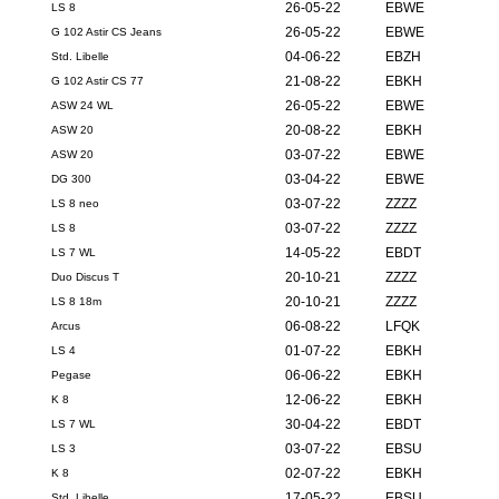
26-05-22
EBWE
LS 8
26-05-22
EBWE
G 102 Astir CS Jeans
04-06-22
EBZH
Std. Libelle
21-08-22
EBKH
G 102 Astir CS 77
26-05-22
EBWE
ASW 24 WL
20-08-22
EBKH
ASW 20
03-07-22
EBWE
ASW 20
03-04-22
EBWE
DG 300
03-07-22
ZZZZ
LS 8 neo
03-07-22
ZZZZ
LS 8
14-05-22
EBDT
LS 7 WL
20-10-21
ZZZZ
Duo Discus T
20-10-21
ZZZZ
LS 8 18m
06-08-22
LFQK
Arcus
01-07-22
EBKH
LS 4
06-06-22
EBKH
Pegase
12-06-22
EBKH
K 8
30-04-22
EBDT
LS 7 WL
03-07-22
EBSU
LS 3
02-07-22
EBKH
K 8
17-05-22
EBSU
Std. Libelle