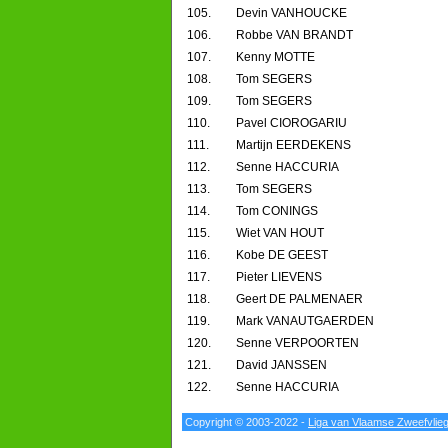
105.
Devin VANHOUCKE
106.
Robbe VAN BRANDT
107.
Kenny MOTTE
108.
Tom SEGERS
109.
Tom SEGERS
110.
Pavel CIOROGARIU
111.
Martijn EERDEKENS
112.
Senne HACCURIA
113.
Tom SEGERS
114.
Tom CONINGS
115.
Wiet VAN HOUT
116.
Kobe DE GEEST
117.
Pieter LIEVENS
118.
Geert DE PALMENAER
119.
Mark VANAUTGAERDEN
120.
Senne VERPOORTEN
121.
David JANSSEN
122.
Senne HACCURIA
Copyright © 2003-2022 -
Liga van Vlaamse Zweefvlie