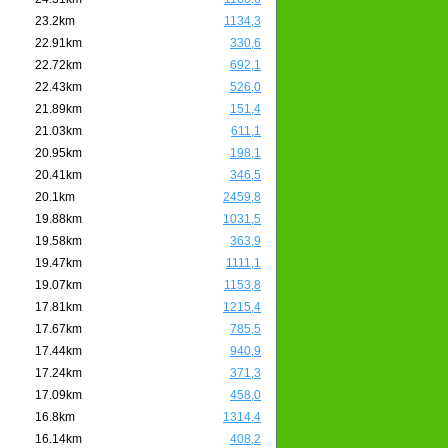
23.2km
1134,3
22.91km
330,6
22.72km
692,1
22.43km
526,0
21.89km
151,4
21.03km
611,1
20.95km
198,1
20.41km
346,5
20.1km
2459,8
19.88km
1031,5
19.58km
363,9
19.47km
1111,1
19.07km
1153,8
17.81km
1215,4
17.67km
785,5
17.44km
940,9
17.24km
371,3
17.09km
458,0
16.8km
1314,4
16.14km
408,2