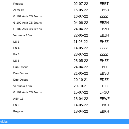
02-07-22
EBBT
Pegase
15-05-22
EBSU
ASW 15
16-07-22
ZZZZ
G 102 Astir CS Jeans
04-06-22
EBZH
G 102 Astir CS Jeans
24-04-22
EBZH
G 102 Astir CS Jeans
22-05-22
EBZH
Ventus a 15m
11-08-22
EHZZ
LS 3
14-05-22
ZZZZ
LS 4
23-07-22
ZZZZ
Ka 6
28-05-22
EHZZ
LS 8
24-04-22
EBLE
Duo Discus
21-05-22
EBSU
Duo Discus
20-10-21
EDZZ
Duo Discus
20-10-21
EDZZ
Ventus a 15m
15-07-22
LFGO
G 102 Astir CS Jeans
18-04-22
EBWE
ASK 13
14-05-22
EBKH
LS 3
18-04-22
EBKH
Pegase
gclubs