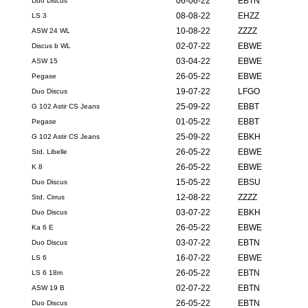
06-06-22
EBTN
Duo Discus
08-08-22
EHZZ
LS 3
10-08-22
ZZZZ
ASW 24 WL
02-07-22
EBWE
Discus b WL
03-04-22
EBWE
ASW 15
26-05-22
EBWE
Pegase
19-07-22
LFGO
Duo Discus
25-09-22
EBBT
G 102 Astir CS Jeans
01-05-22
EBBT
Pegase
25-09-22
EBKH
G 102 Astir CS Jeans
26-05-22
EBWE
Std. Libelle
26-05-22
EBWE
K 8
15-05-22
EBSU
Duo Discus
12-08-22
ZZZZ
Std. Cirrus
03-07-22
EBKH
Duo Discus
26-05-22
EBWE
Ka 6 E
03-07-22
EBTN
Duo Discus
16-07-22
EBWE
LS 6
26-05-22
EBTN
LS 6 18m
02-07-22
EBTN
ASW 19 B
26-05-22
EBTN
Duo Discus