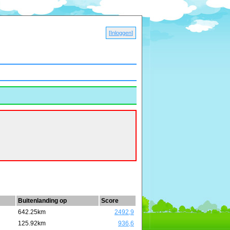
[
Inloggen
]
Buitenlanding op
Score
642.25km
2492,9
125.92km
936,6