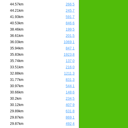
44.57km
266,5
44.21km
245,7
41.93km
591,7
40.53km
846,6
38.46km
199,5
36.61km
201,5
36.03km
1069,1
35.94km
847,1
35.83km
1923,8
35.74km
137,0
33.51km
216,0
32.88km
1211,3
31.77km
831,3
30.97km
544,1
30.66km
148,6
30.2km
234,5
30.12km
407,9
29.89km
631,8
29.87km
869,1
29.87km
492,4