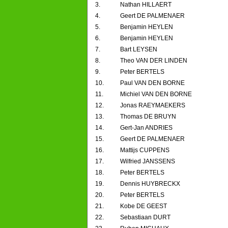
3.
Nathan HILLAERT
4.
Geert DE PALMENAER
5.
Benjamin HEYLEN
6.
Benjamin HEYLEN
7.
Bart LEYSEN
8.
Theo VAN DER LINDEN
9.
Peter BERTELS
10.
Paul VAN DEN BORNE
11.
Michiel VAN DEN BORNE
12.
Jonas RAEYMAEKERS
13.
Thomas DE BRUYN
14.
Gert-Jan ANDRIES
15.
Geert DE PALMENAER
16.
Mattijs CUPPENS
17.
Wilfried JANSSENS
18.
Peter BERTELS
19.
Dennis HUYBRECKX
20.
Peter BERTELS
21.
Kobe DE GEEST
22.
Sebastiaan DURT