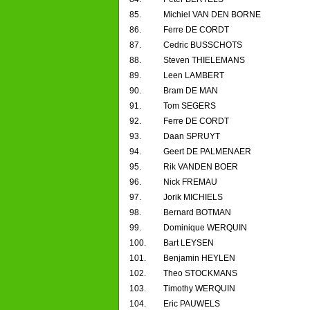
85.
Michiel VAN DEN BORNE
86.
Ferre DE CORDT
87.
Cedric BUSSCHOTS
88.
Steven THIELEMANS
89.
Leen LAMBERT
90.
Bram DE MAN
91.
Tom SEGERS
92.
Ferre DE CORDT
93.
Daan SPRUYT
94.
Geert DE PALMENAER
95.
Rik VANDEN BOER
96.
Nick FREMAU
97.
Jorik MICHIELS
98.
Bernard BOTMAN
99.
Dominique WERQUIN
100.
Bart LEYSEN
101.
Benjamin HEYLEN
102.
Theo STOCKMANS
103.
Timothy WERQUIN
104.
Eric PAUWELS