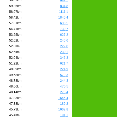
59.87km
642,5
59.35km
834,8
58.97km
1111,1
58.42km
1845,4
57.61km
630,5
54.41km
730,7
53.25km
627,2
52.62km
245,6
52.6km
229,0
52.6km
230,1
52.04km
346,3
51.22km
621,7
49.89km
224,9
49.58km
579,3
48.78km
244,3
48.66km
470,5
48.14km
275,4
47.83km
1645,4
47.38km
189,2
45.73km
1662,8
45.4km
191,1