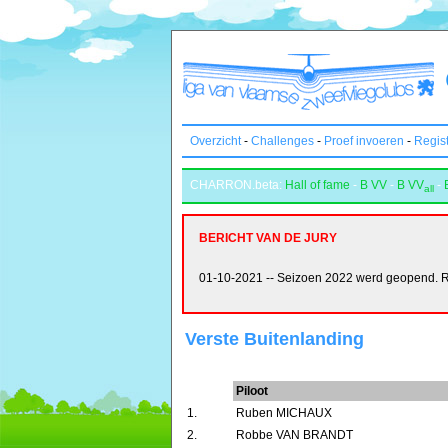
Overzicht
-
Challenges
-
Proef invoeren
-
Regis
CHARRON.beta:
Hall of fame
-
B VV
-
B VV
-
all
BERICHT VAN DE JURY
01-10-2021 -- Seizoen 2022 werd geopend. Reg
Verste Buitenlanding
Piloot
1.
Ruben MICHAUX
2.
Robbe VAN BRANDT