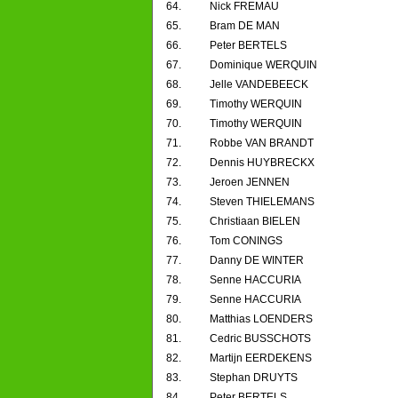
64.
Nick FREMAU
65.
Bram DE MAN
66.
Peter BERTELS
67.
Dominique WERQUIN
68.
Jelle VANDEBEECK
69.
Timothy WERQUIN
70.
Timothy WERQUIN
71.
Robbe VAN BRANDT
72.
Dennis HUYBRECKX
73.
Jeroen JENNEN
74.
Steven THIELEMANS
75.
Christiaan BIELEN
76.
Tom CONINGS
77.
Danny DE WINTER
78.
Senne HACCURIA
79.
Senne HACCURIA
80.
Matthias LOENDERS
81.
Cedric BUSSCHOTS
82.
Martijn EERDEKENS
83.
Stephan DRUYTS
84.
Peter BERTELS