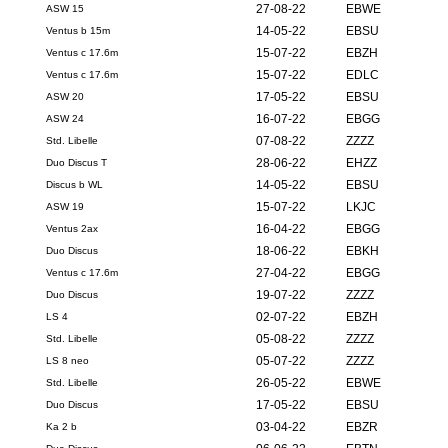
27-08-22
EBWE
ASW 15
14-05-22
EBSU
Ventus b 15m
15-07-22
EBZH
Ventus c 17.6m
15-07-22
EDLC
Ventus c 17.6m
17-05-22
EBSU
ASW 20
16-07-22
EBGG
ASW 24
07-08-22
ZZZZ
Std. Libelle
28-06-22
EHZZ
Duo Discus T
14-05-22
EBSU
Discus b WL
15-07-22
LKJC
ASW 19
16-04-22
EBGG
Ventus 2ax
18-06-22
EBKH
Duo Discus
27-04-22
EBGG
Ventus c 17.6m
19-07-22
ZZZZ
Duo Discus
02-07-22
EBZH
LS 4
05-08-22
ZZZZ
Std. Libelle
05-07-22
ZZZZ
LS 8 neo
26-05-22
EBWE
Std. Libelle
17-05-22
EBSU
Duo Discus
03-04-22
EBZR
Ka 2 b