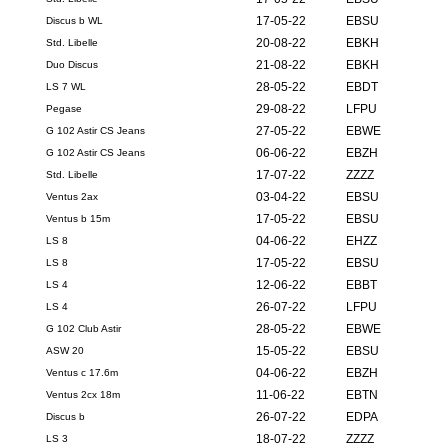
17-05-22
EBSU
Discus b WL
20-08-22
EBKH
Std. Libelle
21-08-22
EBKH
Duo Discus
28-05-22
EBDT
LS 7 WL
29-08-22
LFPU
Pegase
27-05-22
EBWE
G 102 Astir CS Jeans
06-06-22
EBZH
G 102 Astir CS Jeans
17-07-22
ZZZZ
Std. Libelle
03-04-22
EBSU
Ventus 2ax
17-05-22
EBSU
Ventus b 15m
04-06-22
EHZZ
LS 8
17-05-22
EBSU
LS 8
12-06-22
EBBT
LS 4
26-07-22
LFPU
LS 4
28-05-22
EBWE
G 102 Club Astir
15-05-22
EBSU
ASW 20
04-06-22
EBZH
Ventus c 17.6m
11-06-22
EBTN
Ventus 2cx 18m
26-07-22
EDPA
Discus b
18-07-22
ZZZZ
LS 3